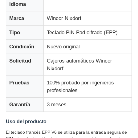
idioma
Sobre nosotros
Marca
Wincor Nixdorf
Tipo
Teclado PIN Pad cifrado (EPP)
Visita a la fábrica
Condición
Nuevo original
Control de Calidad
Solicitud
Cajeros automáticos Wincor
Nixdorf
Contacto
Pruebas
100% probado por ingenieros
profesionales
noticias
Garantía
3 meses
Todos los casos
Uso del producto
El teclado francés EPP V6 se utiliza para la entrada segura de
Solicitar una cotización