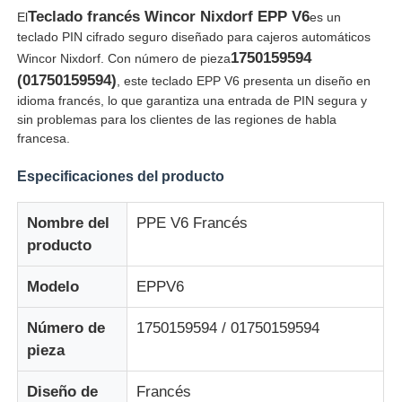
Teclado francés Wincor Nixdorf EPP V6
El
es un
teclado PIN cifrado seguro diseñado para cajeros automáticos
1750159594
Wincor Nixdorf. Con número de pieza
(01750159594)
, este teclado EPP V6 presenta un diseño en
idioma francés, lo que garantiza una entrada de PIN segura y
sin problemas para los clientes de las regiones de habla
francesa.
Especificaciones del producto
Nombre del
PPE V6 Francés
producto
Inicio
Modelo
EPPV6
Número de
1750159594 / 01750159594
Productos
pieza
Diseño de
Francés
Videos