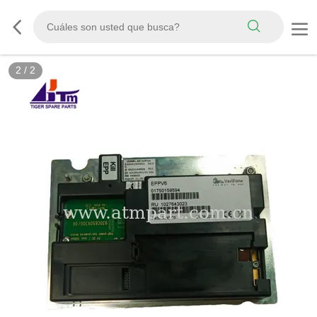
2
/
2