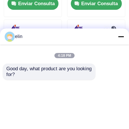
Enviar Consulta
Enviar Consulta
EPP V6 árabe
elin
4:18 PM
Good day, what product are you looking 
for?
01750150249
1750220000
1750150249 Wincor
01750220000 Wincor
Cineo Lector de
Cineo Módulo de
billetes MOVE CWAA
entrada-salida
Enviar Consulta
Enviar Consulta
Partes de cajeros
Bandeja de cliente
automáticos
CRS
Inicio
Mapa del Sitio
Contactar Ahora
Desktop Site