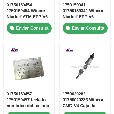
01750159454
1750159341
1750159454 Wincor
01750159341 Wincor
Nixdorf ATM EPP V6
Nixdorf EPP V6
teclado ruso
Teclado inglés EPPV6
Enviar Consulta
Enviar Consulta
01750159457
1750020283
1750159457 teclado
01750020283 Wincor
numérico del teclado
CMD-V4 Caja de
de Wincor EPPV6
seguridad de caja