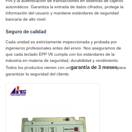
PIN y la autenticación de transacciones en sistemas de cajeros
automáticos. Garantiza la entrada de datos cifrados, protege la
información del usuario y mantiene estándares de seguridad
Piezas para cajeros automáticos Diebold
bancaria de alto nivel.
Seguro de calidad
Piezas para cajeros automáticos NCR
Cada unidad es estrictamente inspeccionada y probada por
ingenieros profesionales antes del envío. Nos aseguramos de
Piezas de cajero automático Wincor
que cada teclado EPP V6 cumpla con los estándares de la
industria en materia de seguridad, durabilidad y rendimiento.
garantía de 3 meses
Todos los productos vienen con un
para
Partes de cajeros automáticos Hyosung
garantizar la seguridad del cliente.
Partes de cajeros automáticos de Fujitsu
Componentes de cajeros automáticos de Hitachi
Piezas del cajero automático de GRG