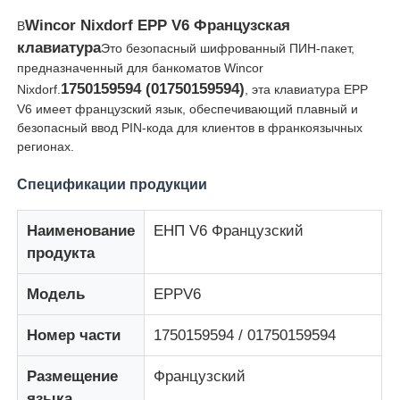
Wincor Nixdorf EPP V6 Французская
В
клавиатура
Это безопасный шифрованный ПИН-пакет,
предназначенный для банкоматов Wincor
1750159594 (01750159594)
Nixdorf.
, эта клавиатура EPP
V6 имеет французский язык, обеспечивающий плавный и
безопасный ввод PIN-кода для клиентов в франкоязычных
регионах.
Спецификации продукции
Наименование
ЕНП V6 Французский
продукта
Главная страница
Модель
EPPV6
Номер части
1750159594 / 01750159594
Продукция
Размещение
Французский
Ролики
языка