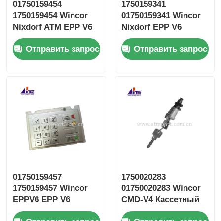
01750159454
1750159341
1750159454 Wincor
01750159341 Wincor
Nixdorf ATM EPP V6
Nixdorf EPP V6
Русская клавиатура
Английский
Отправить запрос
Отправить запрос
клавиатура EPPV6
01750159457
1750020283
1750159457 Wincor
01750020283 Wincor
EPPV6 EPP V6
CMD-V4 Кассетный
Клавиатура
замок Ключевой