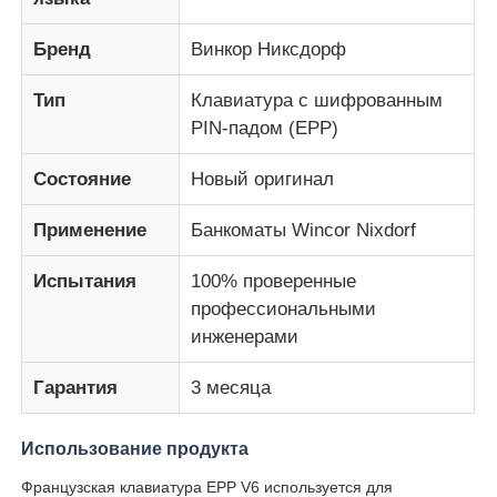
Бренд
Винкор Никсдорф
О Компании
Тип
Клавиатура с шифрованным
PIN-падом (EPP)
Наша фабрика
Состояние
Новый оригинал
контроль качества
Применение
Банкоматы Wincor Nixdorf
контактные данные
Испытания
100% проверенные
профессиональными
инженерами
Новости
Гарантия
3 месяца
Все случаи
Использование продукта
Отправить запрос
Французская клавиатура EPP V6 используется для