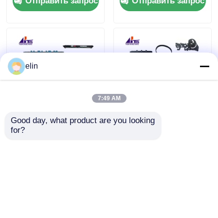
Отправить запрос
Отправить запрос
Клавиатура
банкомат Части
арабский
elin
7:49 AM
Good day, what product are you looking 
01750150249
1750220000
for?
1750150249 Wincor
01750220000 Wincor
Cineo Читатель
Cineo In-Output
банкнот MOVE
Module Customer
Отправить запрос
Отправить запрос
CWAA Части
Tray CRS (Модуль
банкоматов
ввода и вывода для
клиентов)
Главная страница
Карта сайта
контактные данные