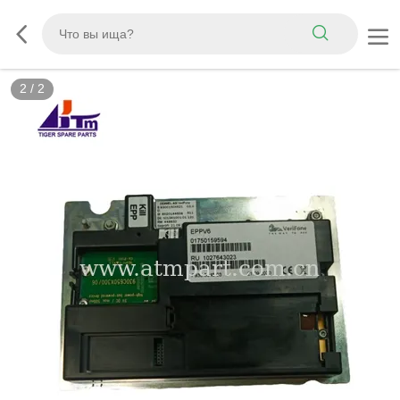
2
/
2