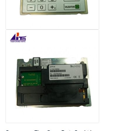
Glory NMD Запчасти для банкоматов
Части для банкоматов OKI
Genmega ATM
Купюроприемник
Сортировщик банкнот
счетчик счета
Принтер карты