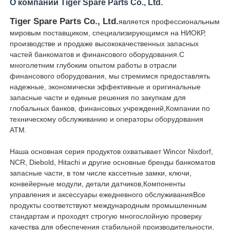
О компании Tiger Spare Parts Co., Ltd.
Tiger Spare Parts Co., Ltd.
является профессиональным
Пост-машина
мировым поставщиком, специализирующимся на НИОКР,
производстве и продаже высококачественных запасных
Запасные части для банкоматов
частей банкоматов и финансового оборудования.С
многолетним глубоким опытом работы в отрасли
финансового оборудования, мы стремимся предоставлять
Банкомат
надежные, экономически эффективные и оригинальные
запасные части и единые решения по закупкам для
глобальных банков, финансовых учреждений,Компании по
техническому обслуживанию и операторы оборудования
Переработчик монет
АТМ.
Наша основная серия продуктов охватывает Wincor Nixdorf,
NCR, Diebold, Hitachi и другие основные бренды банкоматов
запасные части, в том числе кассетные замки, ключи,
конвейерные модули, детали датчиков,Компоненты
управления и аксессуары ежедневного обслуживанияВсе
продукты соответствуют международным промышленным
стандартам и проходят строгую многослойную проверку
качества для обеспечения стабильной производительности,