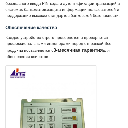
безопасного ввода PIN-кода и аутентификации транзакций в
системах банкоматов.защита информации пользователей и
Части для банкомата Diebold
поддержание высоких стандартов банковской безопасности.
Обеспечение качества
Запчасти для банкоматов NCR
Каждое устройство строго проверяется и проверяется
профессиональными инженерами перед отправкой.Все
3-месячная гарантия
продукты поставляются с
для
Запчасти для банкоматов Wincor
обеспечения клиентов.
Части банкомата Hyosung
Части для банкоматов Fujitsu
Части для банкоматов Hitachi
Части GRG ATM