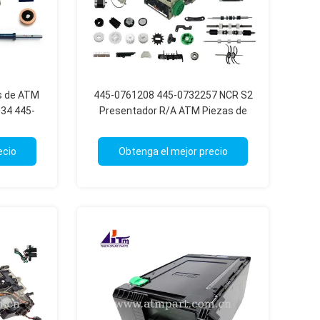
s de ATM
445-0761208 445-0732257 NCR S2
34 445-
Presentador R/A ATM Piezas de
392
repuesto
ecio
Obtenga el mejor precio