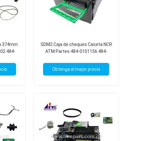
ga 374mm
SDM2 Caja de cheques Caseta NCR
02 484-
ATM Partes 484-0101156 484-
045
0106144 445-0787119
ecio
Obtenga el mejor precio