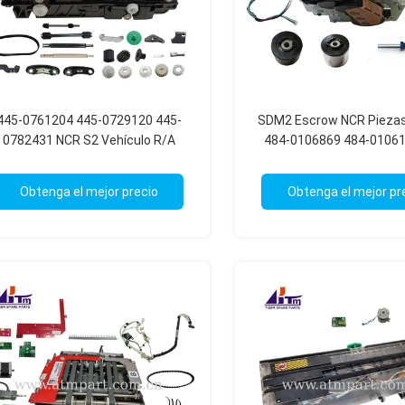
445-0761204 445-0729120 445-
SDM2 Escrow NCR Pieza
0782431 NCR S2 Vehículo R/A
484-0106869 484-01061
piezas ATM
0782449 445-0784
Obtenga el mejor precio
Obtenga el mejor pr