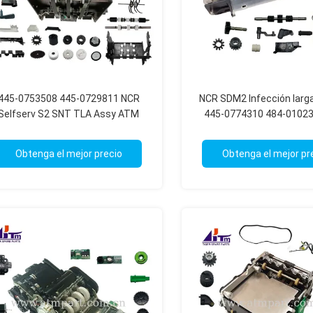
445-0753508 445-0729811 NCR
NCR SDM2 Infección lar
Selfserv S2 SNT TLA Assy ATM
445-0774310 484-01023
Repuestos
0106246 484-0106
Obtenga el mejor precio
Obtenga el mejor pr