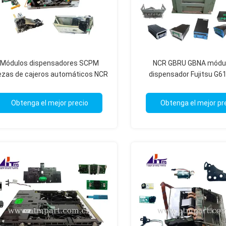
Módulos dispensadores SCPM
NCR GBRU GBNA módul
ezas de cajeros automáticos NCR
dispensador Fujitsu G6
SelfServ 80 81 82 83 84 85
Componentes de máqui
Obtenga el mejor precio
Obtenga el mejor pr