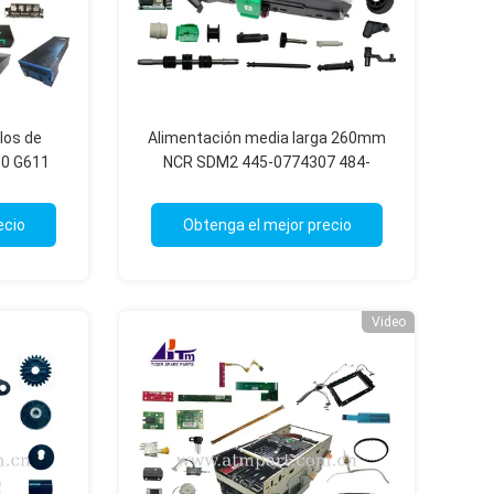
os de
Alimentación media larga 260mm
10 G611
NCR SDM2 445-0774307 484-
nas ATM
0106044 484-0106246 484-0102301
ecio
Obtenga el mejor precio
Video