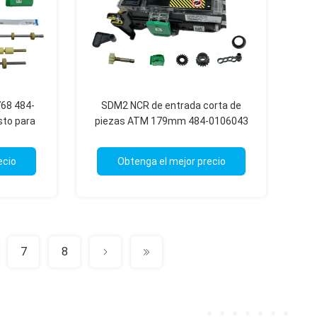
68 484-
SDM2 NCR de entrada corta de
sto para
piezas ATM 179mm 484-0106043
SDM2 DVM
484-0102300 445-0774306 484-
0106244
ecio
Obtenga el mejor precio
7
8