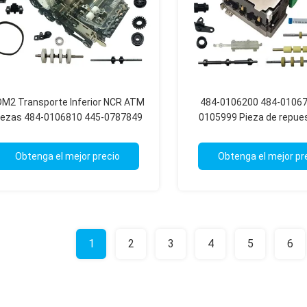
M2 Transporte Inferior NCR ATM
484-0106200 484-01067
iezas 484-0106810 445-0787849
0105999 Pieza de repue
484-0106135 484-0106453 484-
cajero automático NCR 
0106655
Assy
Obtenga el mejor precio
Obtenga el mejor pr
1
2
3
4
5
6