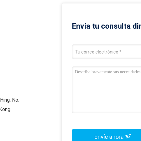
Envía tu consulta d
 Hing, No.
 Kong
Envíe ahora