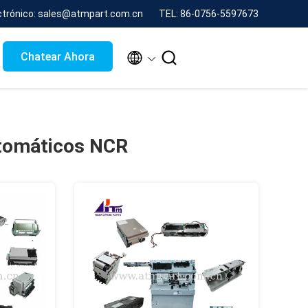
ctrónico: sales@atmpart.com.cn
TEL: 86-0756-5597673


Chatear Ahora
utomáticos NCR