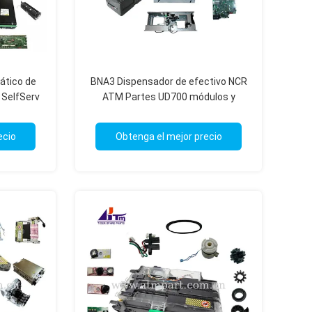
ático de
BNA3 Dispensador de efectivo NCR
 SelfServ
ATM Partes UD700 módulos y
artes
piezas de repuesto para cajeros
automáticos
ecio
Obtenga el mejor precio