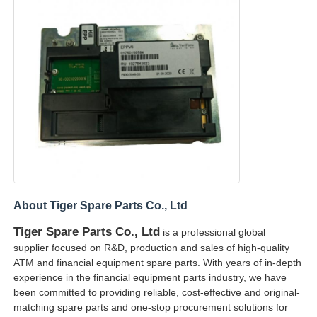
Τμήματα ΑΤΜ Glory NMD
Τμήματα ΑΤΜ OKI
Μέρη ATM Genmega
Bill Acceptor
About Tiger Spare Parts Co., Ltd
Διαλογιστής τραπεζογραμματίων
Tiger Spare Parts Co., Ltd
is a professional global
supplier focused on R&D, production and sales of high-quality
μετρητής λογαριασμών
ATM and financial equipment spare parts. With years of in-depth
experience in the financial equipment parts industry, we have
been committed to providing reliable, cost-effective and original-
Εκτυπωτής καρτών
matching spare parts and one-stop procurement solutions for