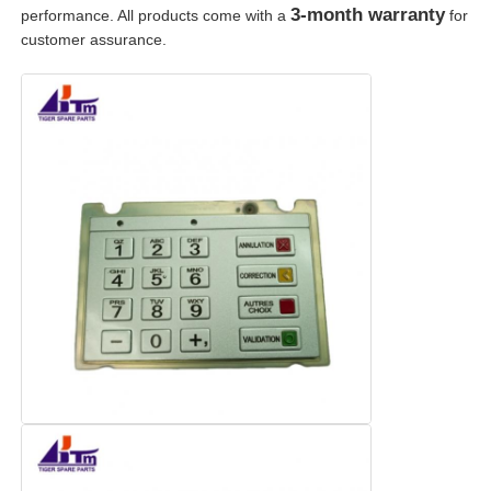
3-month warranty
performance. All products come with a
for
customer assurance.
Τμήματα ATM Diebold
Ανταλλακτικά NCR ATM
Ανταλλακτικά Wincor ATM
Τμήματα ΑΤΜ Hyosung
Τμήματα Fujitsu ATM
Τμήματα ATM Hitachi
Μέρη GRG ATM