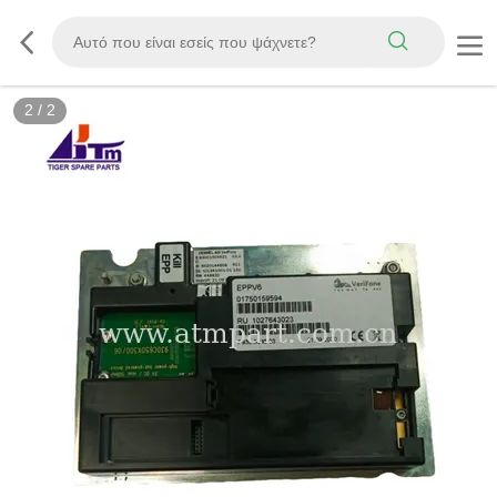
2
/
2