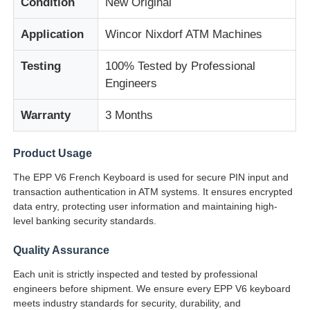
Condition
New Original
Application
Wincor Nixdorf ATM Machines
Σχετικά με εμάς
Testing
100% Tested by Professional
Engineers
Γύρος εργοστασίων
Warranty
3 Months
Ποιοτικός έλεγχος
Product Usage
επαφή
The EPP V6 French Keyboard is used for secure PIN input and
transaction authentication in ATM systems. It ensures encrypted
data entry, protecting user information and maintaining high-
Νέα
level banking security standards.
Quality Assurance
Όλες οι περιπτώσεις
Each unit is strictly inspected and tested by professional
engineers before shipment. We ensure every EPP V6 keyboard
Ζητήστε ένα απόσπασμα
meets industry standards for security, durability, and