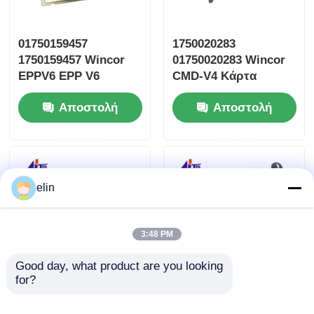
01750159457
1750020283
1750159457 Wincor
01750020283 Wincor
EPPV6 EPP V6
CMD-V4 Κάρτα
πληκτρολόγιο
κλειδαριού κλειδιού
Αποστολή
Αποστολή
ΑΤΜ
ερώτησης
ερώτησης
elin
3:48 PM
Good day, what product are you looking 
for?
01750150249
1750220000
1750150249 Wincor
01750220000 Wincor