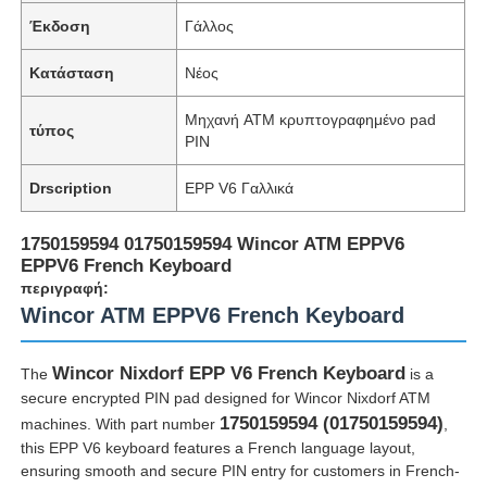
Έκδοση
Γάλλος
Κατάσταση
Νέος
Μηχανή ATM κρυπτογραφημένο pad
τύπος
PIN
Drscription
EPP V6 Γαλλικά
1750159594 01750159594 Wincor ATM EPPV6
EPPV6 French Keyboard
περιγραφή:
Wincor ATM EPPV6 French Keyboard
Wincor Nixdorf EPP V6 French Keyboard
The
is a
secure encrypted PIN pad designed for Wincor Nixdorf ATM
1750159594 (01750159594)
machines. With part number
,
this EPP V6 keyboard features a French language layout,
ensuring smooth and secure PIN entry for customers in French-