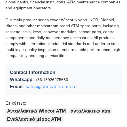
global banks, financial institutions, ATM maintenance companies
and equipment operators.
μηχάνημα POS
Our main product series cover Wincor Nixdorf, NCR, Diebold,
Hitachi and other mainstream brand ATM spare parts, including
Ανταλλακτικά ATM
cassette locks, keys, conveyor modules, sensor parts, control
components and daily maintenance accessories. All products
comply with international industrial standards and undergo strict
Μηχάνημα ΑΤΜ
multi-layer quality inspection to ensure stable performance, high
compatibility and long service life.
Ανακυκλωτής νομισμάτων
Contact Information
Whatsapp:
+86 13926975636
Email:
sales@atmpart.com.cn
Ετικέττες:
Ανταλλακτικά Wincor ATM
ανταλλακτικά atm
Εναλλακτικό μέρος ΑΤΜ