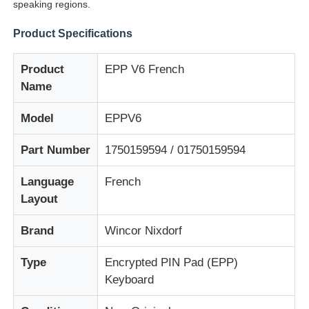
speaking regions.
Product Specifications
Product
EPP V6 French
Name
Model
EPPV6
Part Number
1750159594 / 01750159594
Language
French
Layout
Αρχική Σελίδα
Brand
Wincor Nixdorf
Προϊόντα
Type
Encrypted PIN Pad (EPP)
Keyboard
Βίντεο