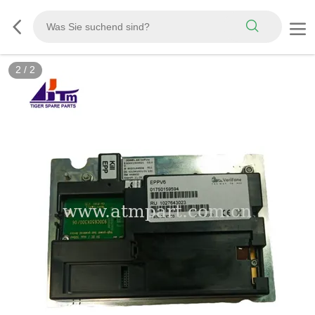
2
/
2