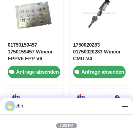
01750159457
1750020283
1750159457 Wincor
01750020283 Wincor
EPPV6 EPP V6
CMD-V4
Tastatur Tastatur
Kassettenschloss-
Anfrage absenden
Anfrage absenden
Arabisch
Schlüssel-ATM-Teile
elin
7:02 PM