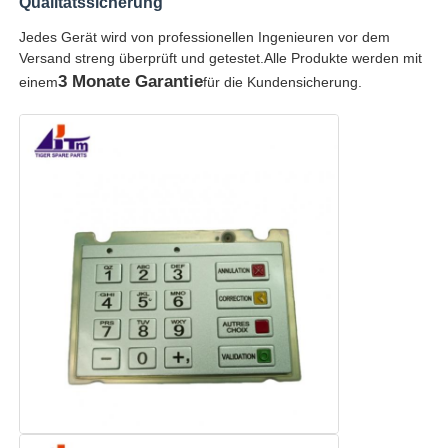
Qualitätssicherung
Jedes Gerät wird von professionellen Ingenieuren vor dem
Diebold ATM-Teile
Versand streng überprüft und getestet.Alle Produkte werden mit
3 Monate Garantie
einem
für die Kundensicherung.
NCR-Geldautomatenteile
Ersatzteile für Wincor-Geldautomaten
Hyosung ATM-Teile
Fujitsu Geldautomaten-Teile
Hitachi-Geldautomaten-Teile
GRG ATM-Teile