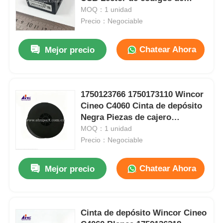
barras
MOQ：1 unidad
Precio：Negociable
Piezas para cajeros automáticos Diebold
Chatear Ahora
Mejor precio
Piezas para cajeros automáticos NCR
Piezas de cajero automático Wincor
1750123766 1750173110 Wincor
Cineo C4060 Cinta de depósito
Negra Piezas de cajero
Partes de cajeros automáticos Hyosung
automático
MOQ：1 unidad
Precio：Negociable
Partes de cajeros automáticos de Fujitsu
Chatear Ahora
Mejor precio
Componentes de cajeros automáticos de Hitachi
Cinta de depósito Wincor Cineo
Piezas del cajero automático de GRG