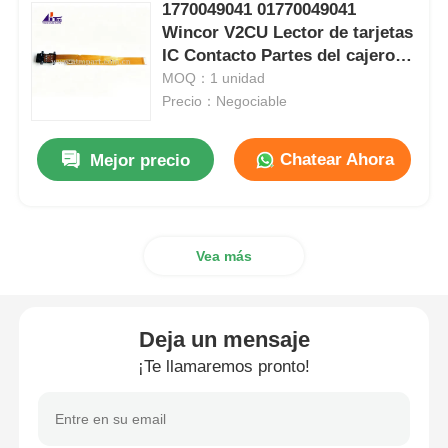
1770049041 01770049041
Wincor V2CU Lector de tarjetas
máquina de pos
IC Contacto Partes del cajero
automático
MOQ：1 unidad
Precio：Negociable
Repuestos para cajeros automáticos
Chatear Ahora
Mejor precio
cajero automático
Reciclador de monedas
Vea más
Deja un mensaje
¡Te llamaremos pronto!