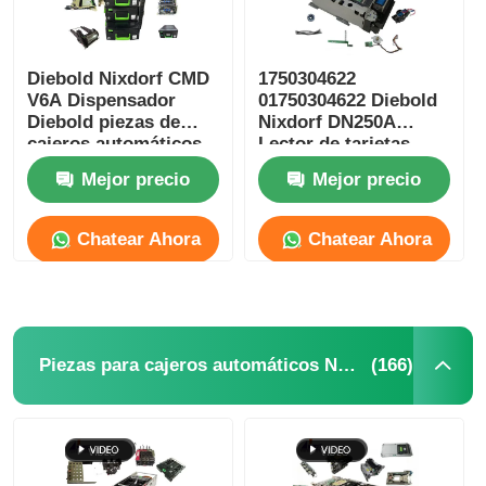
Diebold Nixdorf CMD
1750304622
V6A Dispensador
01750304622 Diebold
Diebold piezas de
Nixdorf DN250A
cajeros automáticos
Lector de tarjetas
DN250A Bancos
ICT3H5-3AD2792
Mejor precio
Mejor precio
piezas de máquinas
Automáticos de
de cajeros
cajeros automáticos
automáticos
Chatear Ahora
Chatear Ahora
(166)
Piezas para cajeros automáticos NCR