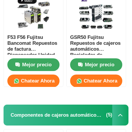
F53 F56 Fujitsu
GSR50 Fujitsu
Bancomat Repuestos
Repuestos de cajeros
de factura
automáticos
Dispensador Unidad
Reciclador de
de módulos
facturas Dispensador
Mejor precio
Mejor precio
Bancomat Repuestos
de módulos Quioscos
de quiosco
de cajeros
automáticos
Chatear Ahora
Chatear Ahora
Repuestos de cajeros
automáticos
(5)
Componentes de cajeros automáticos de Hitachi