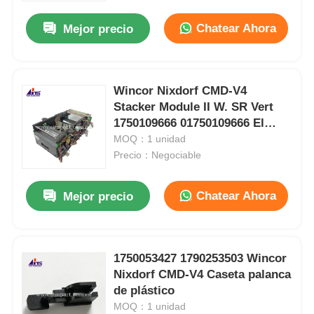
Chatear Ahora
Mejor precio
Wincor Nixdorf CMD-V4
Stacker Module II W. SR Vert
1750109666 01750109666 El
módulo de emplazamiento de
MOQ：1 unidad
los equipos de ensamblaje de
Precio：Negociable
los equipos de ensamblaje de
los equipos de ensamblaje
Chatear Ahora
Mejor precio
Inicio
1750053427 1790253503 Wincor
Productos
Nixdorf CMD-V4 Caseta palanca
de plástico
MOQ：1 unidad
Videos