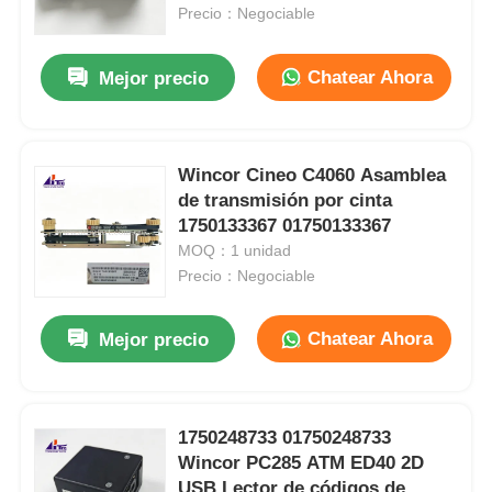
Precio：Negociable
Sobre nosotros
Chatear Ahora
Mejor precio
Visita a la fábrica
Wincor Cineo C4060 Asamblea
de transmisión por cinta
Control de Calidad
1750133367 01750133367
MOQ：1 unidad
Contacto
Precio：Negociable
Chatear Ahora
Mejor precio
noticias
Todos los casos
1750248733 01750248733
Wincor PC285 ATM ED40 2D
Solicitar una cotización
USB Lector de códigos de