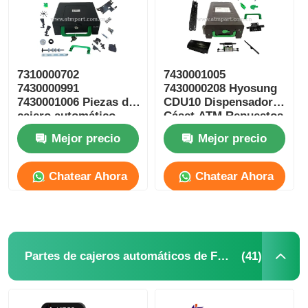
7310000702
7430001005
7430000991
7430000208 Hyosung
7430001006 Piezas de
CDU10 Dispensador
cajero automático
Cáset ATM Repuestos
Hyosung CDU10
Mejor precio
Mejor precio
Cassette de rechazo
Chatear Ahora
Chatear Ahora
(41)
Partes de cajeros automáticos de Fujitsu