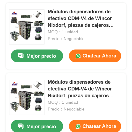
Módulos dispensadores de
efectivo CDM-V4 de Wincor
Nixdorf, piezas de cajeros
automáticos Wincor
MOQ：1 unidad
Precio：Negociable
Chatear Ahora
Mejor precio
Módulos dispensadores de
efectivo CDM-V4 de Wincor
Nixdorf, piezas de cajeros
automáticos Wincor
MOQ：1 unidad
Precio：Negociable
Chatear Ahora
Mejor precio