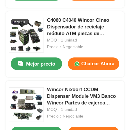
C4060 C4040 Wincor Cineo
Dispensador de reciclaje
módulo ATM piezas de
repuesto
MOQ：1 unidad
Precio：Negociable
Chatear Ahora
Mejor precio
Wincor Nixdorf CCDM
Dispenser Module VM3 Banco
Wincor Partes de cajeros
automáticos
MOQ：1 unidad
Precio：Negociable