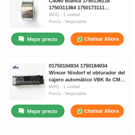
C4060 Blanca 1750136218
1750311364 1750173111
Glory NMD piezas ATM
1750126344
MOQ：1 unidad
Precio：Negociable
Partes de cajeros automáticos OKI
Chatear Ahora
Mejor precio
Piezas de cajero automático de Genmega
01750184934 1750184934
Aceptador de billetes
Wincor Nixdorf el obturador del
cajero automático VBK 8x CMD
FL
MOQ：1 unidad
Sortador de billetes
Precio：Negociable
contador de la cuenta
Chatear Ahora
Mejor precio
Impresora de la tarjeta