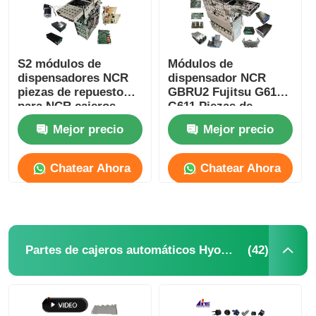
S2 módulos de
Módulos de
dispensadores NCR
dispensador NCR
piezas de repuesto
GBRU2 Fujitsu G610
para NCR cajeros
G611 Piezas de
automáticos de
repuesto para cajeros
Mejor precio
Mejor precio
autoservicio quioscos
automáticos
bancarios
Chatear Ahora
Chatear Ahora
(42)
Partes de cajeros automáticos Hyosung