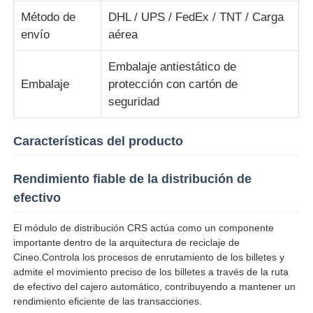
Método de
DHL / UPS / FedEx / TNT / Carga
Glory NMD piezas ATM
envío
aérea
Embalaje antiestático de
Partes de cajeros automáticos OKI
Embalaje
protección con cartón de
seguridad
Piezas de cajero automático de Genmega
Características del producto
Aceptador de billetes
Rendimiento fiable de la distribución de
efectivo
Sortador de billetes
El módulo de distribución CRS actúa como un componente
importante dentro de la arquitectura de reciclaje de
contador de la cuenta
Cineo.Controla los procesos de enrutamiento de los billetes y
admite el movimiento preciso de los billetes a través de la ruta
de efectivo del cajero automático, contribuyendo a mantener un
Impresora de la tarjeta
rendimiento eficiente de las transacciones.