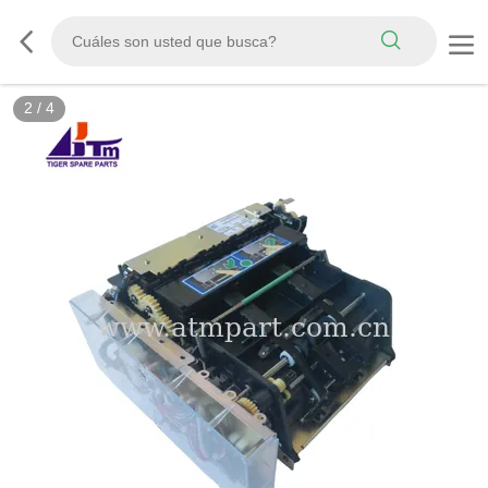
2
/
4