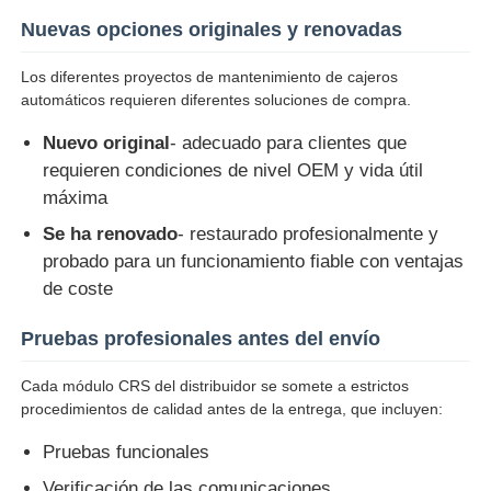
Nuevas opciones originales y renovadas
máquina de pos
Los diferentes proyectos de mantenimiento de cajeros
automáticos requieren diferentes soluciones de compra.
Repuestos para cajeros automáticos
Nuevo original
- adecuado para clientes que
requieren condiciones de nivel OEM y vida útil
cajero automático
máxima
Se ha renovado
- restaurado profesionalmente y
Reciclador de monedas
probado para un funcionamiento fiable con ventajas
de coste
Pruebas profesionales antes del envío
Cada módulo CRS del distribuidor se somete a estrictos
procedimientos de calidad antes de la entrega, que incluyen:
Pruebas funcionales
Verificación de las comunicaciones