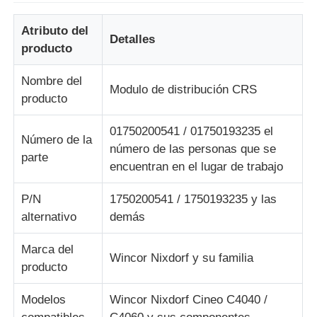
Atributo del
Detalles
Sobre nosotros
producto
Nombre del
Visita a la fábrica
Modulo de distribución CRS
producto
Control de Calidad
01750200541 / 01750193235 el
Número de la
número de las personas que se
parte
encuentran en el lugar de trabajo
Contacto
P/N
1750200541 / 1750193235 y las
alternativo
demás
noticias
Marca del
Wincor Nixdorf y su familia
Todos los casos
producto
Modelos
Wincor Nixdorf Cineo C4040 /
Solicitar una cotización