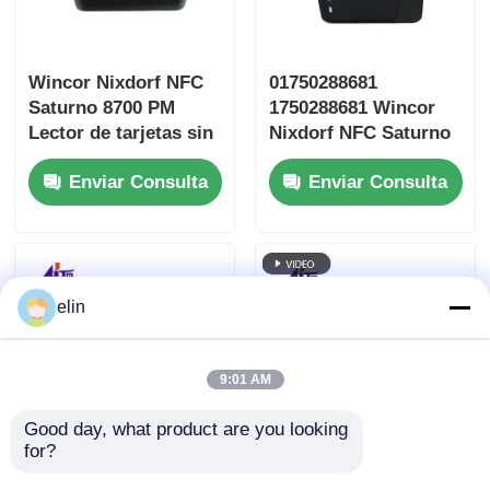
ensamblaje
Wincor Nixdorf NFC
01750288681
Saturno 8700 PM
1750288681 Wincor
Lector de tarjetas sin
Nixdorf NFC Saturno
contacto 01750288682
8700 PM Sin contacto
Enviar Consulta
Enviar Consulta
elin
9:01 AM
Good day, what product are you looking 
for?
1750220022
Wincor Cineo VS