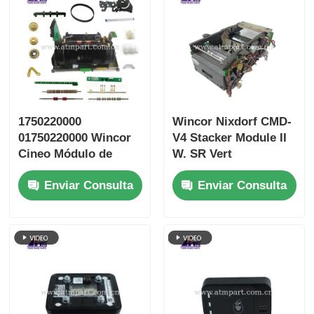
1750220000
Wincor Nixdorf CMD-
01750220000 Wincor
V4 Stacker Module II
Cineo Módulo de
W. SR Vert
entrada-salida
1750109666
Enviar Consulta
Enviar Consulta
Bandeja de cliente
01750109666 El
CRS
módulo de
emplazamiento de los
equipos de
ensamblaje de los
equipos de
ensamblaje de los
equipos de