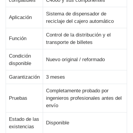
compatibles
C4060 y sus componentes
Sistema de dispensador de
Piezas para cajeros automáticos Diebold
Aplicación
reciclaje del cajero automático
Piezas para cajeros automáticos NCR
Control de la distribución y el
Función
transporte de billetes
Piezas de cajero automático Wincor
Condición
Nuevo original / reformado
disponible
Partes de cajeros automáticos Hyosung
Garantización
3 meses
Completamente probado por
Partes de cajeros automáticos de Fujitsu
Pruebas
ingenieros profesionales antes del
envío
Componentes de cajeros automáticos de Hitachi
Estado de las
Disponible
existencias
Piezas del cajero automático de GRG