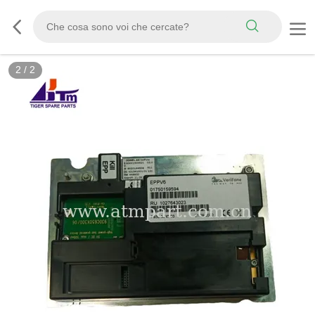
2
/
2