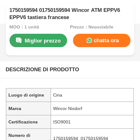
1750159594 01750159594 Wincor ATM EPPV6
EPPV6 tastiera francese
MOQ：1 unità
Prezzo：Negoziabile
chatta ora
Miglior prezzo
DESCRIZIONE DI PRODOTTO
Luogo di origine
Cina
Marca
Wincor Nixdorf
Certificazione
ISO9001
Numero di
1750159594, 01750159594