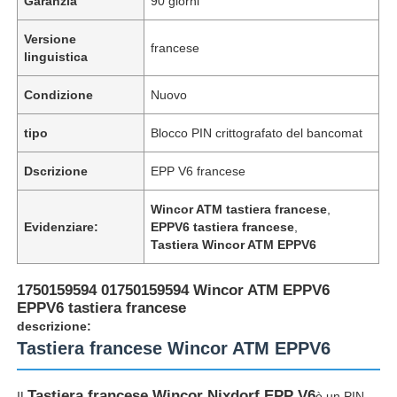
Garanzia
90 giorni
Versione
francese
linguistica
Condizione
Nuovo
tipo
Blocco PIN crittografato del bancomat
Dscrizione
EPP V6 francese
Wincor ATM tastiera francese
,
Evidenziare:
EPPV6 tastiera francese
,
Tastiera Wincor ATM EPPV6
1750159594 01750159594 Wincor ATM EPPV6
EPPV6 tastiera francese
descrizione:
Tastiera francese Wincor ATM EPPV6
Tastiera francese Wincor Nixdorf EPP V6
IL
è un PIN