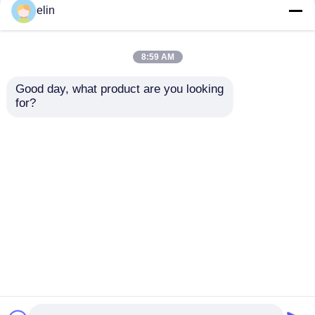
elin
8:59 AM
Good day, what product are you looking 
for?
01750159457
01750150249
1750159457 Wincor
1750150249 Lettore di
EPPV6 EPP V6
banconote Wincor
Tastiera Tastierino
Cineo MOVE CWAA
Invia richiesta
Invia richiesta
Arabo
ATM Parti
Casa
Circa noi
Contattaci
Desktop Site
Mappa del sito
Politica sulla privacy
Qualità
Diebold Parti ATM
Fabbrica