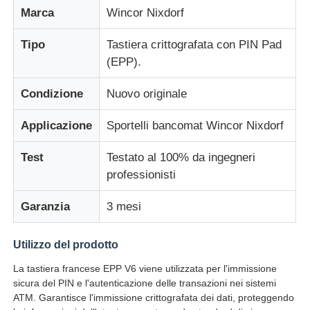
Marca
Wincor Nixdorf
Chi siamo
Tipo
Tastiera crittografata con PIN Pad
(EPP).
Fatory Tour
Condizione
Nuovo originale
Applicazione
Sportelli bancomat Wincor Nixdorf
Controllo di qualità
Test
Testato al 100% da ingegneri
Contattaci
professionisti
Garanzia
3 mesi
notizie
Utilizzo del prodotto
Tutti i casi
La tastiera francese EPP V6 viene utilizzata per l'immissione
sicura del PIN e l'autenticazione delle transazioni nei sistemi
ATM. Garantisce l'immissione crittografata dei dati, proteggendo
Richiedere un preventivo