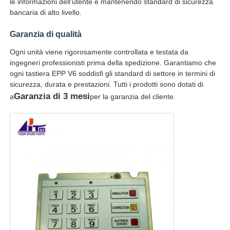
le informazioni dell'utente e mantenendo standard di sicurezza
bancaria di alto livello.
Diebold Parti ATM
Garanzia di qualità
Ogni unità viene rigorosamente controllata e testata da
Ricambi bancomat NCR
ingegneri professionisti prima della spedizione. Garantiamo che
ogni tastiera EPP V6 soddisfi gli standard di settore in termini di
sicurezza, durata e prestazioni. Tutti i prodotti sono dotati di
Parti del bancomat Wincor
Garanzia di 3 mesi
a
per la garanzia del cliente.
Parti di bancomat Hyosung
Ricambi bancomat Fujitsu
Componenti per bancomat Hitachi
Parti di BANCOMAT di GRG