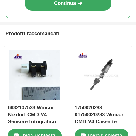
Continua
Prodotti raccomandati
6632107533 Wincor
1750020283
Nixdorf CMD-V4
01750020283 Wincor
Sensore fotografico
CMD-V4 Cassette
bifurcato Parti ATM
Lock Key ATM Parti
Invia richiesta
Invia richiesta