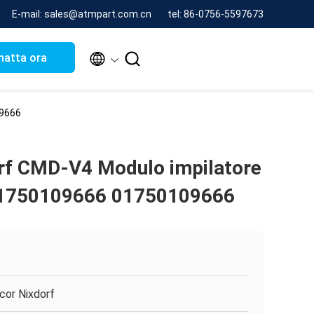
E-mail: sales@atmpart.com.cn
tel: 86-0756-5597673


hatta ora
09666
rf CMD-V4 Modulo impilatore
t 1750109666 01750109666
cor Nixdorf