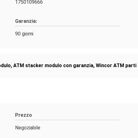
1750109666
Garanzia:
90 giorni
odulo
,
ATM stacker modulo con garanzia
,
Wincor ATM parti 
Prezzo
Negoziabile