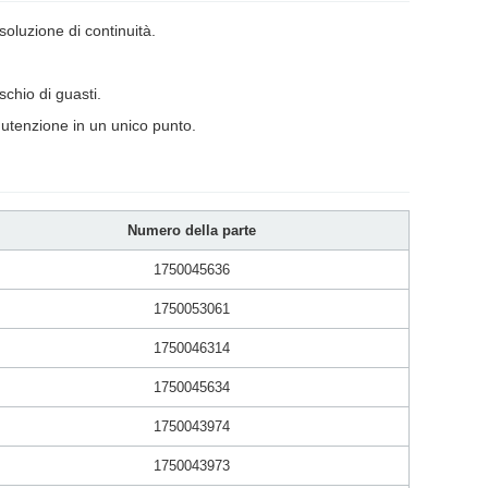
oluzione di continuità.
chio di guasti.
utenzione in un unico punto.
Numero della parte
1750045636
1750053061
1750046314
1750045634
1750043974
1750043973