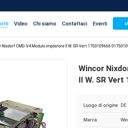
otti
Video
Chi siamo
Contattaci
Eventi
c
r Nixdorf CMD-V4 Modulo impilatore II W. SR Vert 1750109666 017501
Wincor Nixdo
II W. SR Ver
Luogo di origine
DE
Marca
Win