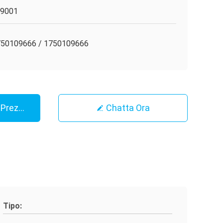
O9001
50109666 / 1750109666
r Prezzo
Chatta Ora
Tipo: