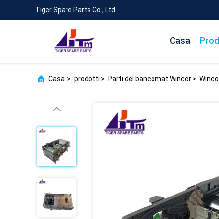
Tiger Spare Parts Co., Ltd
Casa
Prod
Casa.
>
prodotti
>
Parti del bancomat Wincor
>
Winco