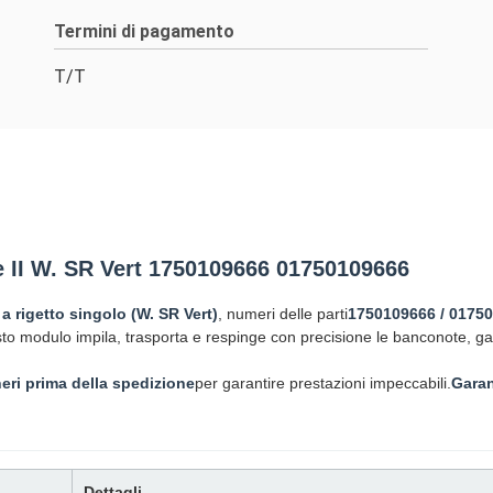
Termini di pagamento
T/T
 II W. SR Vert 1750109666 01750109666
 rigetto singolo (W. SR Vert)
, numeri delle parti
1750109666 / 0175
sto modulo impila, trasporta e respinge con precisione le banconote, ga
eri prima della spedizione
per garantire prestazioni impeccabili.
Garan
Dettagli