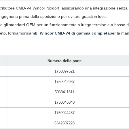
stributore CMD-V4 Wincor Nixdorf, assicurando una integrazione senza s
ngegneria prima della spedizione per evitare guasti in loco.
fa gli standard OEM per un funzionamento a lungo termine e a basso ris
eto, forniamo
ricambi Wincor CMD-V4 di gamma completa
per la man
Numero della parte
1750097621
1750042087
5063411811
1750046040
1750044487
6342607228