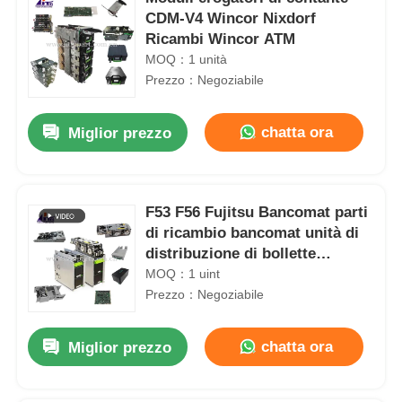
CDM-V4 Wincor Nixdorf
Ricambi Wincor ATM
MOQ：1 unità
Prezzo：Negoziabile
chatta ora
Miglior prezzo
F53 F56 Fujitsu Bancomat parti
di ricambio bancomat unità di
distribuzione di bollette
bancomat moduli di ricambio
MOQ：1 uint
bancomat chiosco
Prezzo：Negoziabile
chatta ora
Miglior prezzo