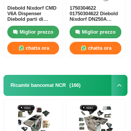
Diebold Nixdorf CMD
1750304622
V6A Dispenser
01750304622 Diebold
Glory NMD Parti ATM
Diebold parti di
Nixdorf DN250A
bancomat DN250A
lettore di carte
Parti di bancomat
ICT3H5-3AD2792 ATM
Miglior prezzo
Miglior prezzo
Parti per bancomat OKI
Ricambi
chatta ora
chatta ora
Genmega ATM Parts
Accettatore di banconote
(166)
Ricambi bancomat NCR
Sortitore di banconote
contatore della fattura
Stampante della carta