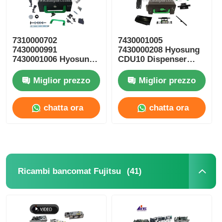
7310000702
7430001005
7430000991
7430000208 Hyosung
7430001006 Hyosung
CDU10 Dispenser
ATM Parti CDU10
Cassetta ATM
Rifiuta Cassetta
Ricambi
Miglior prezzo
Miglior prezzo
chatta ora
chatta ora
(41)
Ricambi bancomat Fujitsu