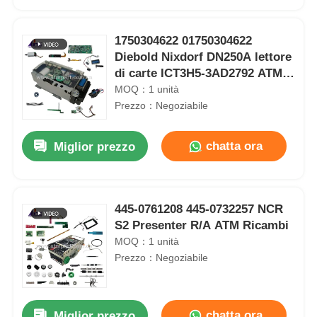
1750304622 01750304622
Diebold Nixdorf DN250A lettore
di carte ICT3H5-3AD2792 ATM
Ricambi
MOQ：1 unità
Prezzo：Negoziabile
chatta ora
Miglior prezzo
445-0761208 445-0732257 NCR
Casa
S2 Presenter R/A ATM Ricambi
MOQ：1 unità
Prezzo：Negoziabile
Prodotti
Ricambi per terminale POS per carte di credito VeriFone VX520 EMV NFC
Video
Ricambi per POS PIN Pad VeriFone VX820 con cavo per macchina POS
chatta ora
Miglior prezzo