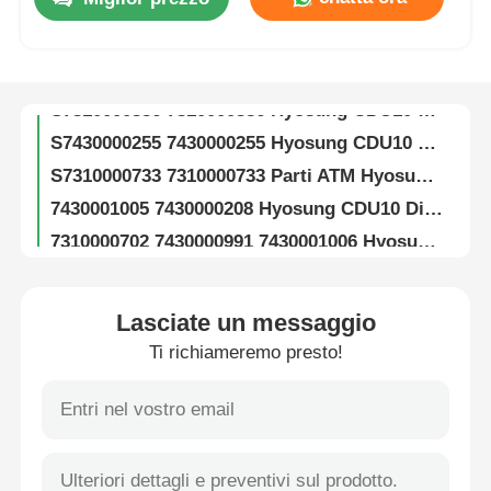
7310000709 S310000709 Hyosung ATM Parti CDU10 HCDU Corpo principale Assy
S7010000232 7010000232 Parti ATM Hyosung HCDU 5CST Tipo Posteriore Erogatore TTW
Chi siamo
S7310000386 7310000386 Hyosung CDU10 SF12 Assemblaggio separato banconote Parti per bancomat
S7430000255 7430000255 Hyosung CDU10 SF34 Separatore di banconote Ricambio ATM
Fatory Tour
S7310000733 7310000733 Parti ATM Hyosung CDU10 Carrello di bloccaggio del distributore di contanti Assy
7430001005 7430000208 Hyosung CDU10 Dispenser Cassetta ATM Ricambi
Controllo di qualità
7310000702 7430000991 7430001006 Hyosung ATM Parti CDU10 Rifiuta Cassetta
445-0753508 445-0729811 NCR Selfserv S2 SNT TLA Assy Ricambi ATM
Contattaci
445-0761204 445-0729120 445-0782431 NCR S2 Carriage R/A ATM Parti
Lasciate un messaggio
RGB 100 Glory Cash Recycler CRM con cassetta ATM
notizie
Ti richiameremo presto!
Glory RGB 200 Cash Recycling Machine CRM ATM Ricambi
Riciclatore di contanti per cassiere Glory Vertera 6G, modulo TCR, ricambi per ATM
Tutti i casi
OKI G8 RG8 ATM Recycler Modules And Replacement Parts Soluzioni di riciclaggio dei contanti
Modulo erogatore riciclatore di contanti CRM SR7500 per ATM Hitachi, ricambio
Richiedere un preventivo
NCR Selfserv 22 6622 Dispenser bancomat nuovo usato