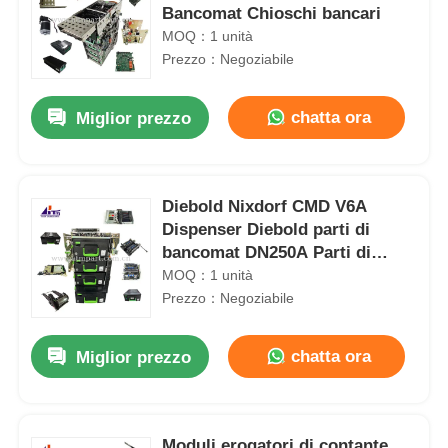
Bancomat Chioschi bancari
MOQ：1 unità
Prezzo：Negoziabile
chatta ora
Miglior prezzo
Diebold Nixdorf CMD V6A
Dispenser Diebold parti di
bancomat DN250A Parti di
bancomat
MOQ：1 unità
Prezzo：Negoziabile
chatta ora
Miglior prezzo
Moduli erogatori di contante