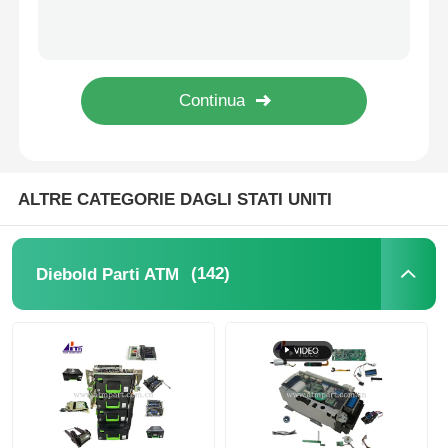
Parti di ricambio ATM personalizzate Diebold NCR Wincor Hyosung Hitachi Fujitsu Glory Genmega OKI
Diebold Parti ATM
15111985-1 Genmega ATM Parti G2500 SCDU III Dispensatore di cassa ATM Parti di ricambio
14117000-1 Genmega ATM Parts G2500 SCDU WCDU CST Cassetta
Ricambi bancomat NCR
Parti del bancomat Wincor
ALTRE CATEGORIE DAGLI STATI UNITI
Parti di bancomat Hyosung
(142)
Diebold Parti ATM
Ricambi bancomat Fujitsu
Componenti per bancomat Hitachi
Parti di BANCOMAT di GRG