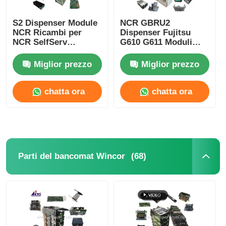
macchina POS
S2 Dispenser Module
NCR GBRU2
NCR Ricambi per
Dispenser Fujitsu
NCR SelfServ
G610 G611 Moduli
Bancomat Chioschi
ATM Ricambi
Ricambi ATM
bancari
Miglior prezzo
Miglior prezzo
Bancomat
chatta ora
chatta ora
Riciclatore di monete
(68)
Parti del bancomat Wincor