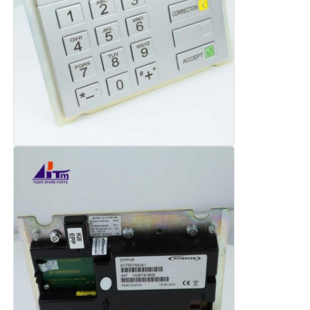
μηχάνημα POS
Ανταλλακτικά ATM
Μηχάνημα ΑΤΜ
Ανακυκλωτής νομισμάτων