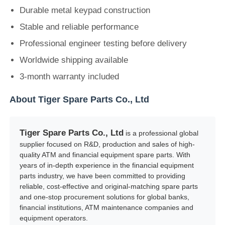
Durable metal keypad construction
Τμήματα ATM Diebold
Stable and reliable performance
Professional engineer testing before delivery
Ανταλλακτικά NCR ATM
Worldwide shipping available
3-month warranty included
Ανταλλακτικά Wincor ATM
About Tiger Spare Parts Co., Ltd
Τμήματα ΑΤΜ Hyosung
Tiger Spare Parts Co., Ltd
is a professional global
supplier focused on R&D, production and sales of high-
Τμήματα Fujitsu ATM
quality ATM and financial equipment spare parts. With
years of in-depth experience in the financial equipment
parts industry, we have been committed to providing
Τμήματα ATM Hitachi
reliable, cost-effective and original-matching spare parts
and one-stop procurement solutions for global banks,
financial institutions, ATM maintenance companies and
Μέρη GRG ATM
equipment operators.