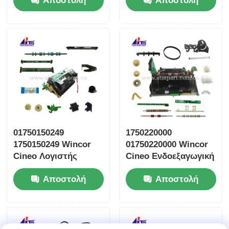
Αποστολή
Αποστολή
ΑΤΜ
ερώτησης
ερώτησης
01750150249
1750220000
1750150249 Wincor
01750220000 Wincor
Cineo Λογιστής
Cineo Ενδοεξαγωγική
τραπεζογραμματίων
μονάδα πελατών CRS
Αποστολή
Αποστολή
MOVE CWAA
ερώτησης
ερώτησης