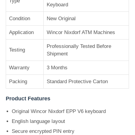
Type
Keyboard
Σχετικά με εμάς
Condition
New Original
Application
Wincor Nixdorf ATM Machines
Γύρος εργοστασίων
Professionally Tested Before
Testing
Shipment
Ποιοτικός έλεγχος
Warranty
3 Months
επαφή
Packing
Standard Protective Carton
Νέα
Product Features
Original Wincor Nixdorf EPP V6 keyboard
Όλες οι περιπτώσεις
English language layout
Secure encrypted PIN entry
Ζητήστε ένα απόσπασμα