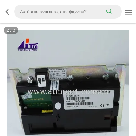
2
/
3