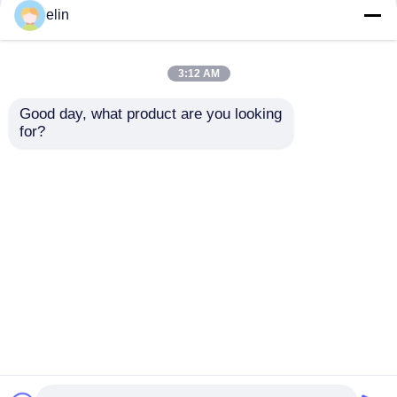
elin
3:12 AM
Good day, what product are you looking 
for?
1750200541
Wincor Nixdorf CMD-
1750193235 Wincor
V4 Stacker Module II
Cineo Distributor
W. SR Vert
Module CRS ATM
1750109666
Αποστολή
Αποστολή
Parts
01750109666
ερώτησης
ερώτησης
Αρχική Σελίδα
Περίπου εμείς
επαφή
Desktop Site
Sitemap
Πολιτική απορρήτου
Ποιότητα
Τμήματα ATM Diebold
Κίνα