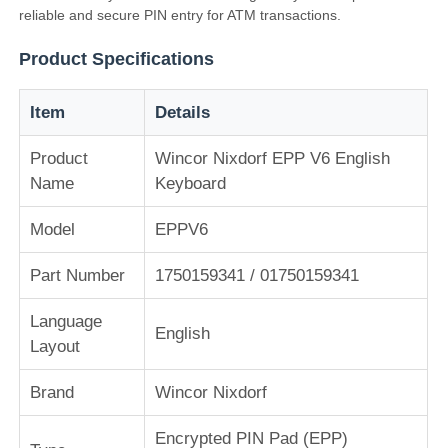
reliable and secure PIN entry for ATM transactions.
Product Specifications
Item
Details
Product
Wincor Nixdorf EPP V6 English
Name
Keyboard
Model
EPPV6
Part Number
1750159341 / 01750159341
Αρχική Σελίδα
Language
English
Layout
Προϊόντα
Brand
Wincor Nixdorf
Encrypted PIN Pad (EPP)
Βίντεο