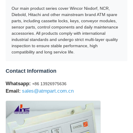
Our main product series cover Wincor Nixdorf, NCR,
Τμήματα ΑΤΜ Glory NMD
Diebold, Hitachi and other mainstream brand ATM spare
parts, including cassette locks, keys, conveyor modules,
sensor parts, control components and daily maintenance
Τμήματα ΑΤΜ OKI
accessories. All products comply with international
industrial standards and undergo strict multi-layer quality
inspection to ensure stable performance, high
Μέρη ATM Genmega
compatibility and long service life.
Contact Information
Bill Acceptor
Whatsapp:
+86 13926975636
Διαλογιστής τραπεζογραμματίων
Email:
sales@atmpart.com.cn
μετρητής λογαριασμών
Εκτυπωτής καρτών