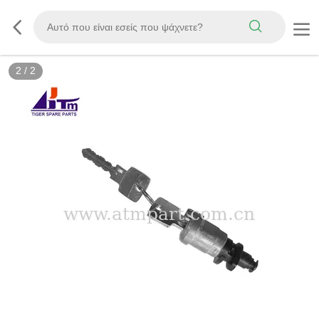
2
/
2