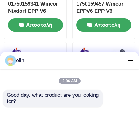
01750159341 Wincor
1750159457 Wincor
Nixdorf EPP V6
EPPV6 EPP V6
Αγγλικό
πληκτρολόγιο
Αποστολή
Αποστολή
πληκτρολόγιο EPPV6
ερώτησης
ερώτησης
elin
2:06 AM
Good day, what product are you looking 
for?
01750150249
1750220000
1750150249 Wincor
01750220000 Wincor
Cineo Λογιστής
Cineo Ενδοεξαγωγική
τραπεζογραμματίων
μονάδα πελατών CRS
Αποστολή
Αποστολή
MOVE CWAA