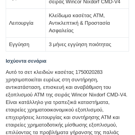
σειράς Wincor Nixdorf CMD-V4
Κλείδωμα κασέτας ATM,
Τμήματα ATM Diebold
Λειτουργία
Αντικλεπτική & Προστασία
Ασφαλείας
Ανταλλακτικά NCR ATM
Εγγύηση
3 μήνες εγγύηση ποιότητας
Ανταλλακτικά Wincor ATM
Ισχύοντα σενάρια
Αυτό το σετ κλειδιών κασέτας 1750020283
Τμήματα ΑΤΜ Hyosung
χρησιμοποιείται ευρέως στη συντήρηση,
αντικατάσταση, επισκευή και αναβάθμιση του
Τμήματα Fujitsu ATM
εξοπλισμού ATM της σειράς Wincor Nixdorf CMD-V4.
Είναι κατάλληλο για τραπεζικά καταστήματα,
εταιρείες χρηματοοικονομικού εξοπλισμού,
Τμήματα ATM Hitachi
επιχειρήσεις λειτουργίας και συντήρησης ΑΤΜ και
εταιρείες χρηματοδοτικής μίσθωσης εξοπλισμού,
Μέρη GRG ATM
επιλύοντας τα προβλήματα γήρανσης της παλιάς