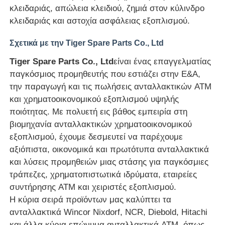
κλειδαριάς, απώλεια κλειδιού, ζημιά στον κύλινδρο
κλειδαριάς και αστοχία ασφάλειας εξοπλισμού.
Τμήματα ΑΤΜ Glory NMD
Σχετικά με την Tiger Spare Parts Co., Ltd
Τμήματα ΑΤΜ OKI
Tiger Spare Parts Co., Ltd
είναι ένας επαγγελματίας
παγκόσμιος προμηθευτής που εστιάζει στην Ε&Α,
την παραγωγή και τις πωλήσεις ανταλλακτικών ATM
Μέρη ATM Genmega
και χρηματοοικονομικού εξοπλισμού υψηλής
ποιότητας. Με πολυετή εις βάθος εμπειρία στη
Bill Acceptor
βιομηχανία ανταλλακτικών χρηματοοικονομικού
εξοπλισμού, έχουμε δεσμευτεί να παρέχουμε
αξιόπιστα, οικονομικά και πρωτότυπα ανταλλακτικά
Διαλογιστής τραπεζογραμματίων
και λύσεις προμηθειών μιας στάσης για παγκόσμιες
τράπεζες, χρηματοπιστωτικά ιδρύματα, εταιρείες
μετρητής λογαριασμών
συντήρησης ATM και χειριστές εξοπλισμού.
Η κύρια σειρά προϊόντων μας καλύπτει τα
ανταλλακτικά Wincor Nixdorf, NCR, Diebold, Hitachi
Εκτυπωτής καρτών
και άλλα κύρια επώνυμα ανταλλακτικά ATM, όπως