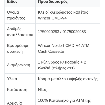
Είδος
Προσδιορισμός
Όνομα
Κλειδί κλειδώματος κασέτας
Σχετικά με εμάς
προϊόντος
Wincor CMD-V4
Γύρος εργοστασίων
Αριθμός
1750020283 / 01750020283
ανταλλακτικού
Ποιοτικός έλεγχος
Εφαρμόσιμη
Wincor Nixdorf CMD-V4 ATM
συσκευή
Cash Cassette
επαφή
1 κύλινδρος κλειδαριάς + 2
Διαμόρφωση
κλειδιά (πλήρες σετ)
Νέα
Υλικό
Κράμα μετάλλου υψηλής αντοχής
Όλες οι περιπτώσεις
Κατάσταση
Νέος
100% Κατάλληλο για ΑΤΜ της
Ζητήστε ένα απόσπασμα
Αρμονία