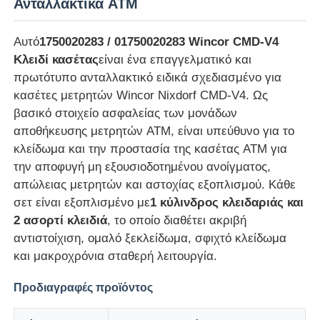
Ανταλλακτικά ATM
Αυτό
1750020283 / 01750020283 Wincor CMD-V4
Κλειδί κασέτας
είναι ένα επαγγελματικό και
πρωτότυπο ανταλλακτικό ειδικά σχεδιασμένο για
κασέτες μετρητών Wincor Nixdorf CMD-V4. Ως
βασικό στοιχείο ασφαλείας των μονάδων
αποθήκευσης μετρητών ATM, είναι υπεύθυνο για το
κλείδωμα και την προστασία της κασέτας ATM για
την αποφυγή μη εξουσιοδοτημένου ανοίγματος,
απώλειας μετρητών και αστοχίας εξοπλισμού. Κάθε
σετ είναι εξοπλισμένο με
1 κύλινδρος κλειδαριάς και
2 ασορτί κλειδιά
, το οποίο διαθέτει ακριβή
Αρχική Σελίδα
αντιστοίχιση, ομαλό ξεκλείδωμα, σφιχτό κλείδωμα
και μακροχρόνια σταθερή λειτουργία.
Προϊόντα
Προδιαγραφές προϊόντος
Βίντεο