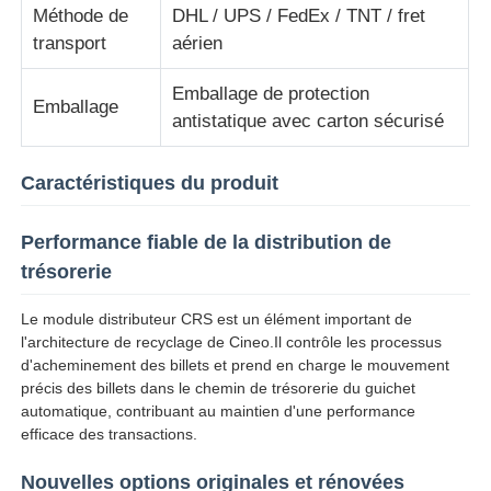
Méthode de
DHL / UPS / FedEx / TNT / fret
transport
aérien
Pièces de guichet automatique Glory NMD
Emballage de protection
Emballage
antistatique avec carton sécurisé
Pièces de distributeurs automatiques OKI
Caractéristiques du produit
Parties Genmega ATM
Performance fiable de la distribution de
Accepteur de factures
trésorerie
Le module distributeur CRS est un élément important de
Tri des billets de banque
l'architecture de recyclage de Cineo.Il contrôle les processus
d'acheminement des billets et prend en charge le mouvement
précis des billets dans le chemin de trésorerie du guichet
compteur de facture
automatique, contribuant au maintien d'une performance
efficace des transactions.
Imprimante de carte
Nouvelles options originales et rénovées