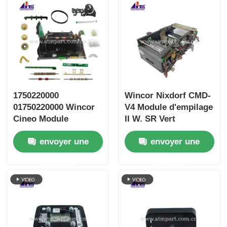
1750220000
Wincor Nixdorf CMD-
01750220000 Wincor
V4 Module d'empilage
Cineo Module
II W. SR Vert
d'entrée et de sortie
1750109666
envoyer une
envoyer une
CRS
01750109666
demande
demande