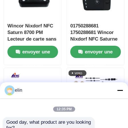
Wincor Nixdorf NFC
01750288681
Saturn 8700 PM
1750288681 Wincor
Lecteur de carte sans
Nixdorf NFC Saturne
contact 01750288682
8700 PM sans contact
envoyer une
envoyer une
demande
demande
elin
12:35 PM
Good day, what product are you looking 
1750220022
Wincor Cineo VS
for?