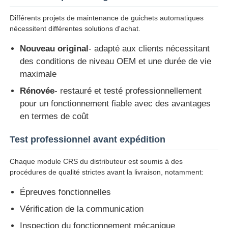
Différents projets de maintenance de guichets automatiques
machine à poser
nécessitent différentes solutions d'achat.
Nouveau original
- adapté aux clients nécessitant
Pièces de rechange ATM
des conditions de niveau OEM et une durée de vie
maximale
Distributeur automatique de billets
Rénovée
- restauré et testé professionnellement
pour un fonctionnement fiable avec des avantages
en termes de coût
Recycleur de pièces
Test professionnel avant expédition
Chaque module CRS du distributeur est soumis à des
procédures de qualité strictes avant la livraison, notamment:
Épreuves fonctionnelles
Vérification de la communication
Inspection du fonctionnement mécanique