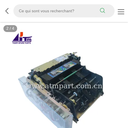
2
/
4