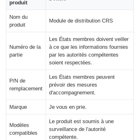
produit
Nom du
A propos de nous
Module de distribution CRS
produit
Visite d'usine
Les États membres doivent veiller
Numéro de la
à ce que les informations fournies
partie
par les autorités compétentes
Contrôle de la qualité
soient respectées.
Les États membres peuvent
Contact
P/N de
prévoir des mesures
remplacement
d'accompagnement.
nouvelles
Marque
Je vous en prie.
Tous les cas
Le produit est soumis à une
Modèles
surveillance de l'autorité
compatibles
Demande de soumission
compétente.