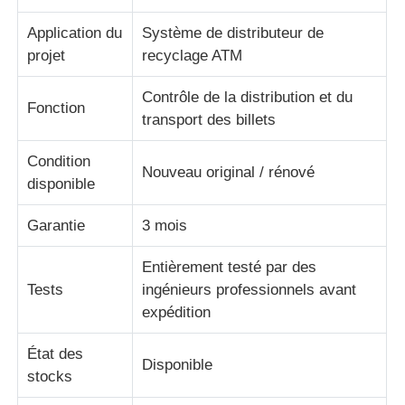
Application du
Système de distributeur de
Pièces pour ATM Diebold
projet
recyclage ATM
Contrôle de la distribution et du
Pièces ATM NCR
Fonction
transport des billets
Condition
Pièces d'atmosphère de Wincor
Nouveau original / rénové
disponible
Pièces de distributeurs Hyosung
Garantie
3 mois
Entièrement testé par des
Pièces de distributeurs automatiques Fujitsu
Tests
ingénieurs professionnels avant
expédition
Pièces de distributeurs automatiques Hitachi
État des
Disponible
stocks
Pièces d'atmosphère de GRG