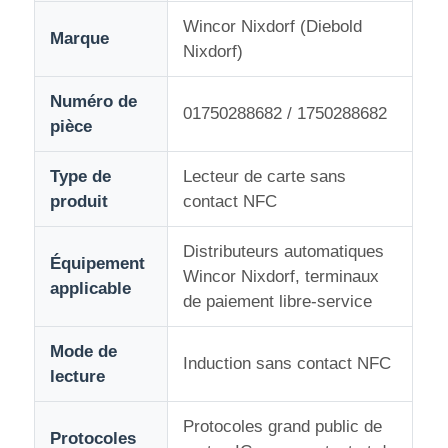
Wincor Nixdorf (Diebold
Marque
Nixdorf)
Pièces pour ATM Diebold
Numéro de
01750288682 / 1750288682
Pièces ATM NCR
pièce
Type de
Lecteur de carte sans
Pièces d'atmosphère de Wincor
produit
contact NFC
Pièces de distributeurs Hyosung
Distributeurs automatiques
Équipement
Wincor Nixdorf, terminaux
applicable
de paiement libre-service
Pièces de distributeurs automatiques Fujitsu
Mode de
Induction sans contact NFC
Pièces de distributeurs automatiques Hitachi
lecture
Protocoles grand public de
Pièces d'atmosphère de GRG
Protocoles