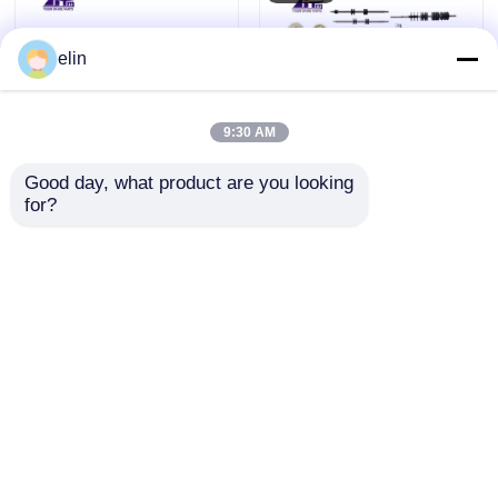
elin
9:30 AM
Good day, what product are you looking 
1750220022
Wincor Cineo VS
for?
1750131626 Wincor
Recyclage de
Cineo Unité de
modules 1750200435
collecte des modules
01750200435 pièces
envoyer une
envoyer une
d'entrée et de sortie
de pièces ATM
demande
demande
Aperçu
Au sujet de nous
Contactez-nous
Desktop Site
Plan du site
Politique de confidentialité