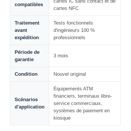
cartes IC sans contact et de
compatibles
cartes NFC
Pièces de guichet automatique Glory NMD
Traitement
Tests fonctionnels
avant
d'ingénieurs 100 %
Pièces de distributeurs automatiques OKI
expédition
professionnels
Parties Genmega ATM
Période de
3 mois
garantie
Accepteur de factures
Condition
Nouvel original
Tri des billets de banque
Équipements ATM
financiers, terminaux libre-
Scénarios
service commerciaux,
compteur de facture
d'application
systèmes de paiement en
kiosque
Imprimante de carte