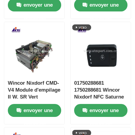
envoyer une
envoyer une
CRS
ATM
demande
demande
Wincor Nixdorf CMD-
01750288681
V4 Module d'empilage
1750288681 Wincor
II W. SR Vert
Nixdorf NFC Saturne
1750109666
8700 PM sans contact
envoyer une
envoyer une
01750109666
demande
demande