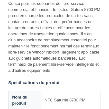
Conçu pour les scénarios de libre-service
commercial et financier, le lecteur Saturn 8700 PM
A propos de nous
prend en charge les protocoles de cartes sans
contact courants, offrant des performances de
lecture de cartes fiables et efficaces pour les
Visite d'usine
opérations de transaction quotidiennes. Il s'agit
d'un accessoire de remplacement essentiel pour
Contrôle de la qualité
maintenir le fonctionnement normal des terminaux
libre-service Wincor Nixdorf, largement applicable
aux guichets automatiques bancaires, aux
Contact
terminaux de paiement libre-service intelligents et
à d'autres équipements.
nouvelles
Spécifications du produit
Tous les cas
Nom du
NFC Saturne 8700 PM
produit
Demande de soumission