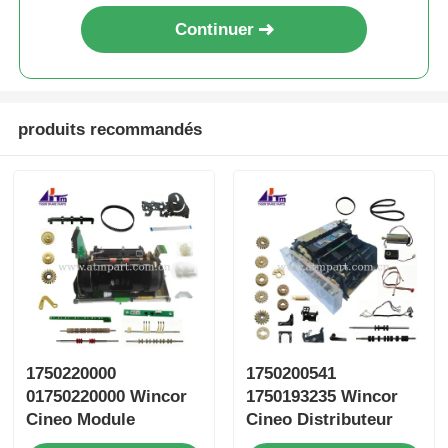
Continuer
produits recommandés
1750220000
1750200541
01750220000 Wincor
1750193235 Wincor
Cineo Module
Cineo Distributeur
d'entrée et de sortie
Module CRS pièces