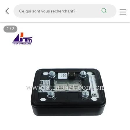
2
/
3