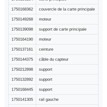
1750168362
couvercle de la carte principale
machine à poser
1750149268
moteur
Pièces de rechange ATM
1750139098
support de carte principale
1750164190
moteur
Distributeur automatique de billets
1750137161
ceinture
Recycleur de pièces
1750144375
câble du capteur
1750212898
support
1750132892
support
1750168445
support
1750141305
rail gauche