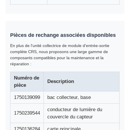
Pièces de guichet automatique Glory NMD
Pièces de distributeurs automatiques OKI
Pièces de rechange associées disponibles
En plus de l'unité collectrice de module d'entrée-sortie
Parties Genmega ATM
complète CRS, nous proposons une large gamme de
composants compatibles pour la maintenance et la
réparation :
Accepteur de factures
Numéro de
Description
pièce
Tri des billets de banque
1750139099
bac collecteur, base
compteur de facture
conducteur de lumière du
1750239544
couvercle du capteur
Imprimante de carte
1750136284
carte principale