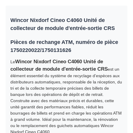
Wincor Nixdorf Cineo C4060 Unité de
collecteur de module d'entrée-sortie CRS
Pièces de rechange ATM, numéro de pièce
1750220022/1750131626
Wincor Nixdorf Cineo C4060 Unité de
Le
collecteur de module d'entrée-sortie CRS
est un
élément essentiel du système de recyclage d'espèces aux
distributeurs automatiques, responsable de la réception, du
tri et de la collecte temporaire précises des billets de
Aperçu
banque lors des opérations de dépôt et de retrait.
Construite avec des matériaux précis et durables, cette
unité garantit des performances fiables, réduit les
Produits
bourrages de billets et prend en charge les opérations ATM
à grand volume. Idéal pour la maintenance, la rénovation
ou le remplacement des guichets automatiques Wincor
Vidéos
Nixdorf Cineo C4060.