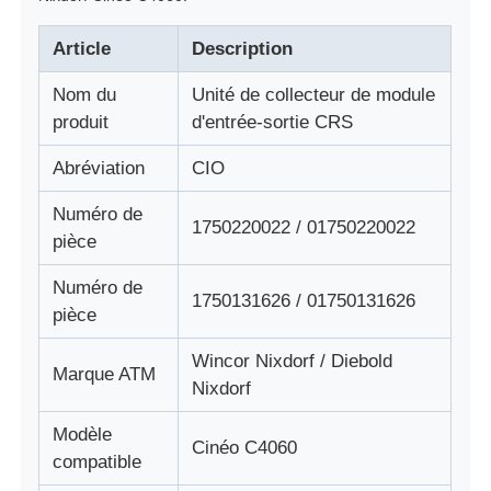
Article
Description
A propos de nous
Nom du
Unité de collecteur de module
produit
d'entrée-sortie CRS
Visite d'usine
Abréviation
CIO
Contrôle de la qualité
Numéro de
1750220022 / 01750220022
pièce
Contact
Numéro de
1750131626 / 01750131626
pièce
nouvelles
Wincor Nixdorf / Diebold
Marque ATM
Nixdorf
Tous les cas
Modèle
Cinéo C4060
compatible
Demande de soumission