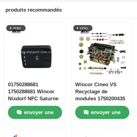
produits recommandés
01750288681
Wincor Cineo VS
1750288681 Wincor
Recyclage de
Nixdorf NFC Saturne
modules 1750200435
8700 PM sans contact
01750200435 pièces
envoyer une
envoyer une
de pièces ATM
demande
demande