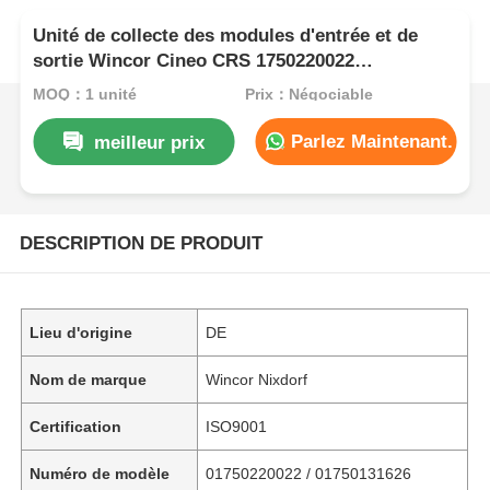
Unité de collecte des modules d'entrée et de
sortie Wincor Cineo CRS 1750220022
1750131626
MOQ：1 unité
Prix：Négociable
Parlez Maintenant.
meilleur prix
DESCRIPTION DE PRODUIT
Lieu d'origine
DE
Nom de marque
Wincor Nixdorf
Certification
ISO9001
Numéro de modèle
01750220022 / 01750131626