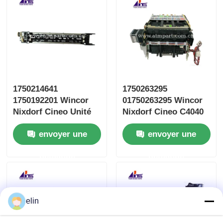
1750214641
1750263295
1750192201 Wincor
01750263295 Wincor
Nixdorf Cineo Unité
Nixdorf Cineo C4040
de transfert sécurisé
TUC RM3 pièces
envoyer une
envoyer une
CRS ATS
détachées de
distributeurs
demande
demande
automatiques
elin