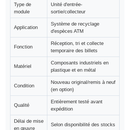
Type de
Unité d'entrée-
module
sortie/collecteur
Pièces pour ATM Diebold
Système de recyclage
Application
d'espèces ATM
Pièces ATM NCR
Réception, tri et collecte
Fonction
temporaire des billets
Pièces d'atmosphère de Wincor
Composants industriels en
Matériel
plastique et en métal
Pièces de distributeurs Hyosung
Nouveau original/remis à neuf
Condition
Pièces de distributeurs automatiques Fujitsu
(en option)
Entièrement testé avant
Qualité
Pièces de distributeurs automatiques Hitachi
expédition
Délai de mise
Selon disponibilité des stocks
Pièces d'atmosphère de GRG
en œuvre