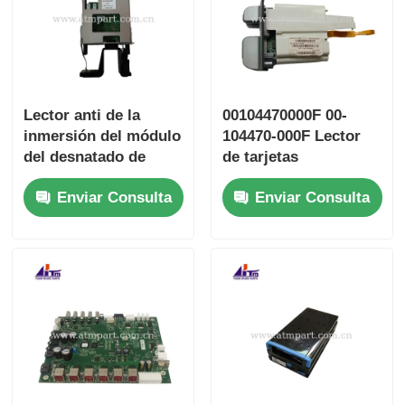
Lector anti de la
00104470000F 00-
inmersión del módulo
104470-000F Lector
del desnatado de
de tarjetas
Diebold 49-221699-
automáticas Diebold
Enviar Consulta
Enviar Consulta
000D 49221699000D
Opteva