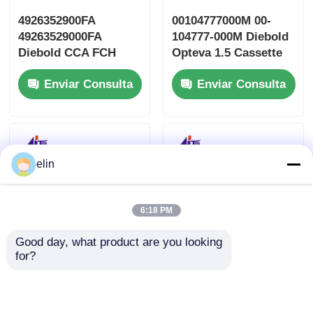
4926352900FA
00104777000M 00-
49263529000FA
104777-000M Diebold
Diebold CCA FCH
Opteva 1.5 Cassette
Fascia Control Hub
CONV Partes de
Enviar Consulta
Enviar Consulta
Partes de cajeros
cajeros automáticos
automáticos
elin
6:18 PM
Good day, what product are you looking 
for?
01750229726
1750123488 línea
1750229726 Diebold
termal recambios del
Nixdorf Obturador
cajero automático de