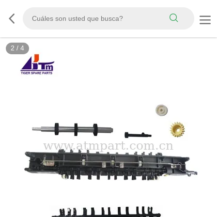
2
/
4