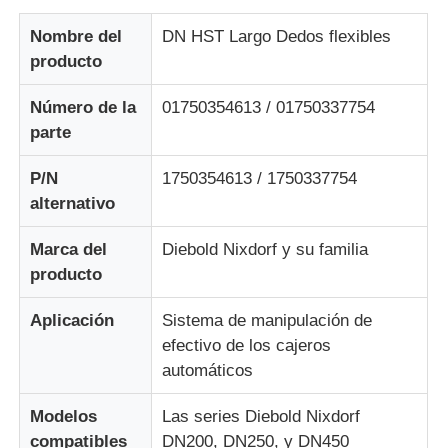
Nombre del
DN HST Largo Dedos flexibles
Sobre nosotros
producto
Número de la
01750354613 / 01750337754
Visita a la fábrica
parte
P/N
1750354613 / 1750337754
Control de Calidad
alternativo
Contacto
Marca del
Diebold Nixdorf y su familia
producto
noticias
Aplicación
Sistema de manipulación de
efectivo de los cajeros
automáticos
Todos los casos
Modelos
Las series Diebold Nixdorf
Solicitar una cotización
compatibles
DN200, DN250, y DN450