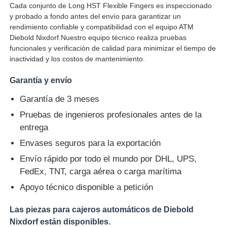
Cada conjunto de Long HST Flexible Fingers es inspeccionado
y probado a fondo antes del envío para garantizar un
Glory NMD piezas ATM
rendimiento confiable y compatibilidad con el equipo ATM
Diebold Nixdorf.Nuestro equipo técnico realiza pruebas
funcionales y verificación de calidad para minimizar el tiempo de
Partes de cajeros automáticos OKI
inactividad y los costos de mantenimiento.
Garantía y envío
Piezas de cajero automático de Genmega
Garantía de 3 meses
Pruebas de ingenieros profesionales antes de la
Aceptador de billetes
entrega
Envases seguros para la exportación
Sortador de billetes
Envío rápido por todo el mundo por DHL, UPS,
FedEx, TNT, carga aérea o carga marítima
contador de la cuenta
Apoyo técnico disponible a petición
Las piezas para cajeros automáticos de Diebold
Impresora de la tarjeta
Nixdorf están disponibles.