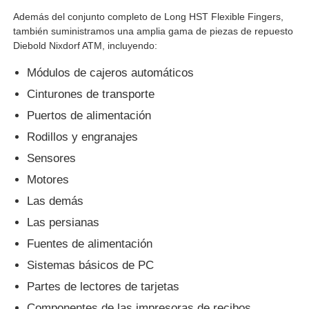
Además del conjunto completo de Long HST Flexible Fingers,
máquina de pos
también suministramos una amplia gama de piezas de repuesto
Diebold Nixdorf ATM, incluyendo:
Módulos de cajeros automáticos
Repuestos para cajeros automáticos
Cinturones de transporte
Puertos de alimentación
cajero automático
Rodillos y engranajes
Sensores
Reciclador de monedas
Motores
Las demás
Las persianas
Fuentes de alimentación
Sistemas básicos de PC
Partes de lectores de tarjetas
Componentes de las impresoras de recibos