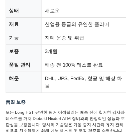
상태
새로운
회사 소개
재료
산업용 등급의 ​​유연한 폴리머
공장 투어
기능
지폐 운송 및 취급
보증
3개월
품질 관리
품질 관리
배송 전 100% 테스트 완료
연락처
해운
DHL, UPS, FedEx, 항공 및 해상 화
물
뉴스
품질 보증
모든 케이스
모든 Long HST 유연한 핑거 어셈블리는 배송 전에 철저한 검사와
테스트를 거쳐 Diebold Nixdorf ATM 장비와의 안정적인 성능과 호
환성을 보장합니다. 당사의 기술팀은 가동 중지 시간과 유지 관리
견적 요청
비용을 최소화하기 위해 기능 테스트 및 품질 검증을 수행합니다.