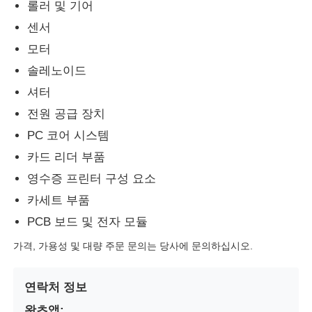
롤러 및 기어
센서
Glory NMD ATM 부품
모터
솔레노이드
OKI ATM 부품
셔터
전원 공급 장치
Genmega ATM 부품
PC 코어 시스템
카드 리더 부품
빌 수락자
영수증 프린터 구성 요소
카세트 부품
지폐 분류기
PCB 보드 및 전자 모듈
가격, 가용성 및 대량 주문 문의는 당사에 문의하십시오.
지폐계수기
연락처 정보
카드 프린터
왓츠앱: