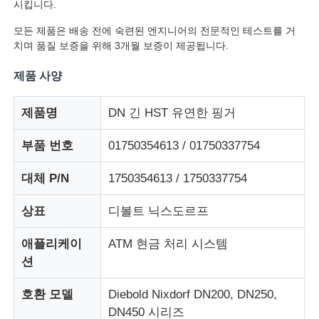
시킵니다.
모든 제품은 배송 전에 숙련된 엔지니어의 전문적인 테스트를 거
치며 품질 보증을 위해 3개월 보증이 제공됩니다.
제품 사양
제품명
DN 긴 HST 유연한 핑거
부품 번호
01750354613 / 01750337754
대체 P/N
1750354613 / 1750337754
상표
디볼트 닉스도르프
홈
애플리케이
ATM 현금 처리 시스템
션
제품 소개
호환 모델
Diebold Nixdorf DN200, DN250,
DN450 시리즈
동영상