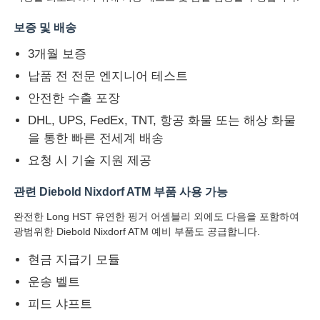
보증 및 배송
디볼드 ATM 부품
3개월 보증
납품 전 전문 엔지니어 테스트
NCR ATM 부품
안전한 수출 포장
DHL, UPS, FedEx, TNT, 항공 화물 또는 해상 화물
Wincor ATM 부품
을 통한 빠른 전세계 배송
요청 시 기술 지원 제공
하요성 ATM 부품
관련 Diebold Nixdorf ATM 부품 사용 가능
완전한 Long HST 유연한 핑거 어셈블리 외에도 다음을 포함하여
후지쓰 ATM 부품
광범위한 Diebold Nixdorf ATM 예비 부품도 공급합니다.
현금 지급기 모듈
히타치 ATM 부품
운송 벨트
피드 샤프트
GRG ATM 부분