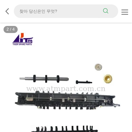
2
/
4