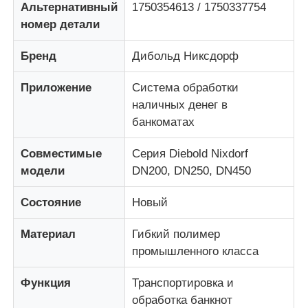
Альтернативный
1750354613 / 1750337754
номер детали
О Компании
Бренд
Дибольд Никсдорф
Наша фабрика
Приложение
Система обработки
наличных денег в
банкоматах
контроль качества
Совместимые
Серия Diebold Nixdorf
контактные данные
модели
DN200, DN250, DN450
Состояние
Новый
Новости
Материал
Гибкий полимер
промышленного класса
Все случаи
Функция
Транспортировка и
обработка банкнот
Отправить запрос