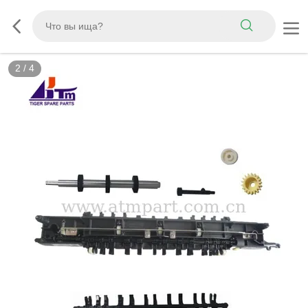
2
/
4