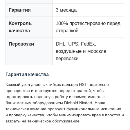
Гарантия
3 месяца
Части для банкомата Diebold
Контроль
100% протестировано перед
качества
отправкой
Запчасти для банкоматов NCR
Перевозки
DHL, UPS, FedEx,
воздушные и морские
Запчасти для банкоматов Wincor
перевозки
Части банкомата Hyosung
Гарантия качества
Каждый узел длинных гибких пальцев HST тщательно
Части для банкоматов Fujitsu
проверяется и тестируется перед отправкой, чтобы
гарантировать надежную работу и совместимость с
банкоматным оборудованием Diebold Nixdorf. Наша
Части для банкоматов Hitachi
техническая команда проводит функциональные испытания
и проверку качества, чтобы минимизировать время простоя и
затраты на техническое обслуживание.
Части GRG ATM