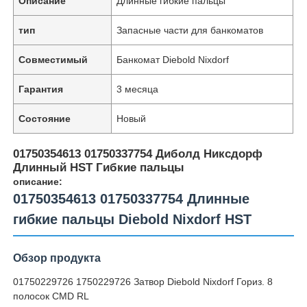
Описание
Длинные гибкие пальцы
тип
Запасные части для банкоматов
Совместимый
Банкомат Diebold Nixdorf
Гарантия
3 месяца
Состояние
Новый
01750354613 01750337754 Диболд Никсдорф
Длинный HST Гибкие пальцы
описание:
01750354613 01750337754 Длинные
гибкие пальцы Diebold Nixdorf HST
Обзор продукта
01750229726 1750229726 Затвор Diebold Nixdorf Гориз. 8
полосок CMD RL