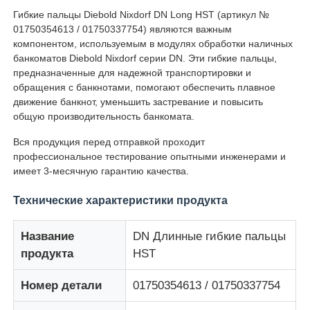
Гибкие пальцы Diebold Nixdorf DN Long HST (артикул №
01750354613 / 01750337754) являются важным
компонентом, используемым в модулях обработки наличных
банкоматов Diebold Nixdorf серии DN. Эти гибкие пальцы,
предназначенные для надежной транспортировки и
обращения с банкнотами, помогают обеспечить плавное
движение банкнот, уменьшить застревание и повысить
общую производительность банкомата.
Вся продукция перед отправкой проходит
профессиональное тестирование опытными инженерами и
имеет 3-месячную гарантию качества.
Технические характеристики продукта
Главная страница
Название
DN Длинные гибкие пальцы
продукта
HST
Продукция
Номер детали
01750354613 / 01750337754
Ролики