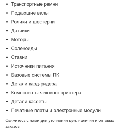
Транспортные ремни
Пост-машина
Подающие валы
Ролики и шестерни
Запасные части для банкоматов
Датчики
Моторы
Соленоиды
Банкомат
Ставни
Источники питания
Переработчик монет
Базовые системы ПК
Детали кард-ридера
Компоненты чекового принтера
Детали кассеты
Печатные платы и электронные модули
Свяжитесь с нами для уточнения цен, наличия и оптовых
заказов.