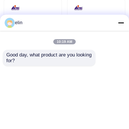
elin
10:19 AM
Good day, what product are you looking 
1750174854 Diebold
Диболд Оптева
for?
Nixdorf CHT Нижний
термопринтер
транспорт RM4V
49223820000A 49-
Соленоид
223820-000A
Отправить запрос
Отправить запрос
01750174854
Главная страница
Карта сайта
контактные данные
Desktop Site
Карта сайта
Политика конфиденциальности