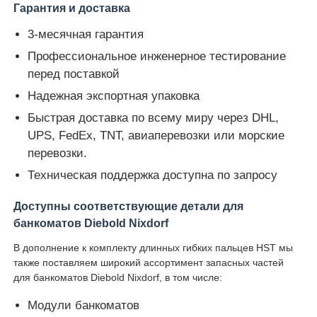
Гарантия и доставка
3-месячная гарантия
Glory NMD Запчасти для банкоматов
Профессиональное инженерное тестирование
перед поставкой
Части для банкоматов OKI
Надежная экспортная упаковка
Быстрая доставка по всему миру через DHL,
Genmega ATM
UPS, FedEx, TNT, авиаперевозки или морские
перевозки.
Купюроприемник
Техническая поддержка доступна по запросу
Доступны соответствующие детали для
Сортировщик банкнот
банкоматов Diebold Nixdorf
В дополнение к комплекту длинных гибких пальцев HST мы
счетчик счета
также поставляем широкий ассортимент запасных частей
для банкоматов Diebold Nixdorf, в том числе:
Принтер карты
Модули банкоматов