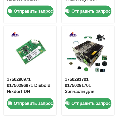
Horizontal. 8x CMD
запасные части
Отправить запрос
Отправить запрос
RL Strip (Страница с
наружным
освещением)
1750296971
1750291701
01750296971 Diebold
01750291701
Nixdorf DN
Запчасти для
Кодирующая плата
банкоматов Diebold
Отправить запрос
Отправить запрос
RM4 ENCB3
Diebold Nixdorf ESC
Reel Storage RM4