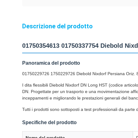
Descrizione del prodotto
01750354613 01750337754 Diebold Nixdo
Panoramica del prodotto
01750229726 1750229726 Diebold Nixdorf Persiana Oriz. 
I dita flessibili Diebold Nixdorf DN Long HST (codice arti
DN. Progettate per un trasporto e una movimentazione affida
inceppamenti e migliorando le prestazioni generali del ban
Tutti i prodotti sono sottoposti a test professionali da part
Specifiche del prodotto
Nome del prodotto