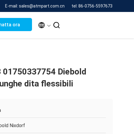
E-mail: sales@atmpart.com.cn
tel: 86-0756-5597673


hatta ora
 01750337754 Diebold
nghe dita flessibili
a
bold Nixdorf