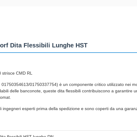
rf Dita Flessibili Lunghe HST
8 strisce CMD RL
colo 01750354613/01750337754) è un componente critico utilizzato nei mo
bili delle banconote, queste dita flessibili contribuiscono a garantire
comat.
e di ingegneri esperti prima della spedizione e sono coperti da una garanz
Dita flessibili HST lunghe DN