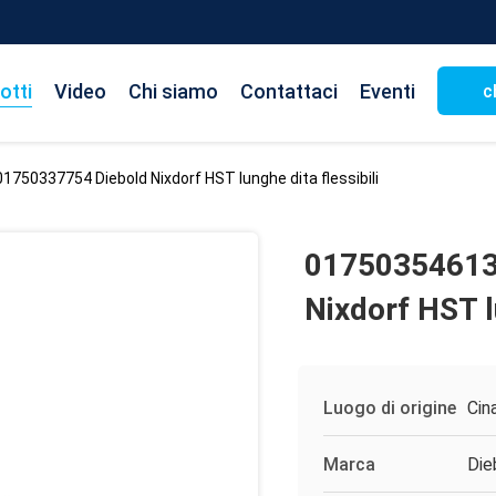
otti
Video
Chi siamo
Contattaci
Eventi
c
750337754 Diebold Nixdorf HST lunghe dita flessibili
01750354613
Nixdorf HST lu
Luogo di origine
Cin
Marca
Die