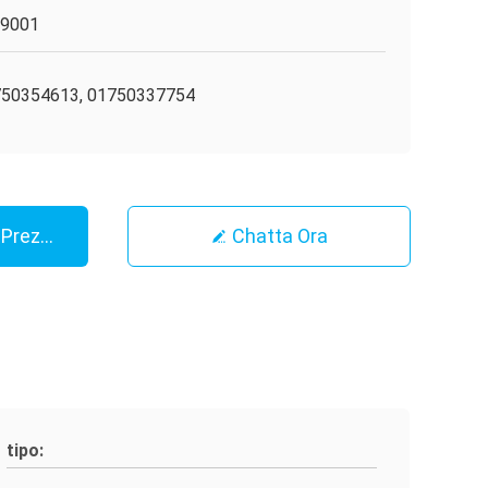
O9001
50354613, 01750337754
r Prezzo
Chatta Ora
tipo: