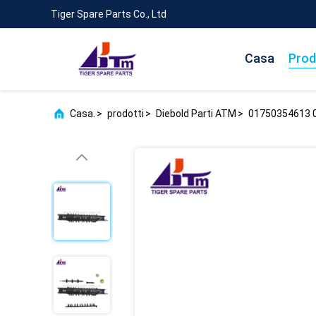
Tiger Spare Parts Co., Ltd
Casa
Prod
Casa.
>
prodotti
>
Diebold Parti ATM
>
01750354613 01