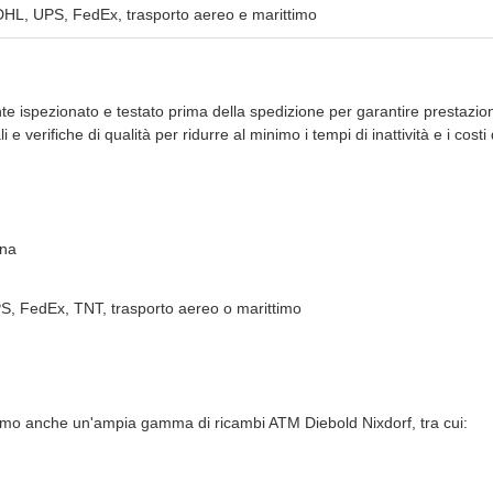
DHL, UPS, FedEx, trasporto aereo e marittimo
e ispezionato e testato prima della spedizione per garantire prestazion
e verifiche di qualità per ridurre al minimo i tempi di inattività e i cost
gna
PS, FedEx, TNT, trasporto aereo o marittimo
niamo anche un'ampia gamma di ricambi ATM Diebold Nixdorf, tra cui: