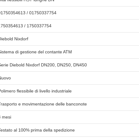
01750354613 / 01750337754
1750354613 / 1750337754
Diebold Nixdorf
Sistema di gestione del contante ATM
Serie Diebold Nixdorf DN200, DN250, DN450
Nuovo
olimero flessibile di livello industriale
Trasporto e movimentazione delle banconote
3 mesi
Testato al 100% prima della spedizione