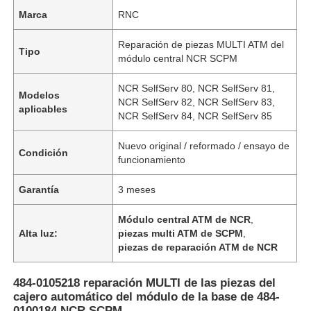
Marca
RNC
Reparación de piezas MULTI ATM del
Tipo
módulo central NCR SCPM
NCR SelfServ 80, NCR SelfServ 81,
Modelos
NCR SelfServ 82, NCR SelfServ 83,
aplicables
NCR SelfServ 84, NCR SelfServ 85
Nuevo original / reformado / ensayo de
Condición
funcionamiento
Garantía
3 meses
Módulo central ATM de NCR
,
Alta luz:
piezas multi ATM de SCPM
,
piezas de reparación ATM de NCR
484-0105218 reparación MULTI de las piezas del
cajero automático del módulo de la base de 484-
0100184 NCR SCPM