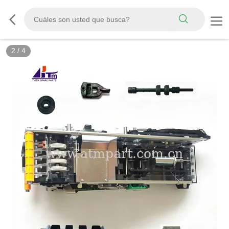
2
/
4