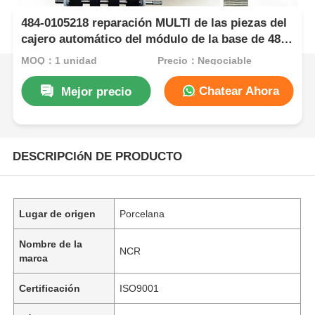
484-0105218 reparación MULTI de las piezas del
cajero automático del módulo de la base de 484-
0100184 NCR SCPM
MOQ：1 unidad
Precio：Negociable
Chatear Ahora
Mejor precio
DESCRIPCIóN DE PRODUCTO
Lugar de origen
Porcelana
Nombre de la
NCR
marca
Certificación
ISO9001