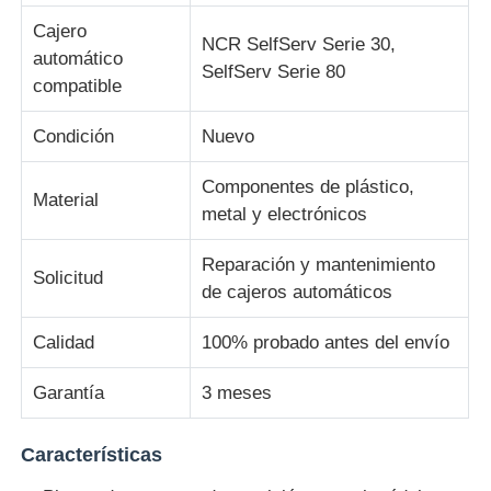
Cajero
NCR SelfServ Serie 30,
Piezas para cajeros automáticos Diebold
automático
SelfServ Serie 80
compatible
Piezas para cajeros automáticos NCR
Condición
Nuevo
Componentes de plástico,
Piezas de cajero automático Wincor
Material
metal y electrónicos
Reparación y mantenimiento
Partes de cajeros automáticos Hyosung
Solicitud
de cajeros automáticos
Partes de cajeros automáticos de Fujitsu
Calidad
100% probado antes del envío
Garantía
3 meses
Componentes de cajeros automáticos de Hitachi
Características
Piezas del cajero automático de GRG