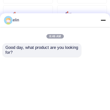
elin
8:46 AM
Good day, what product are you looking 
for?
ATM piezas de
Los engranajes de
repuesto NCR
plástico para NCR S2
SelfServ 66XX lector
Pick Module 445-
de tarjetas de rodillo
0756286 445-0736668
Enviar Consulta
Enviar Consulta
ATM816 delgado
Reparación de
cajeros automáticos
Inicio
Mapa del Sitio
Contactar Ahora
Desktop Site
Mapa del Sitio
Política de privacidad