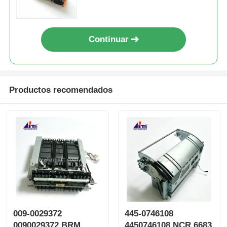
SCPM
Continuar
Productos recomendados
009-0029372
445-0746108
0090029372 BRM
4450746108 NCR 6683