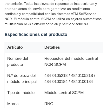
transmisión. Todas las piezas de repuesto se inspeccionan y
prueban antes del envío para garantizar un rendimiento
Sobre nosotros
confiable y compatibilidad con los sistemas ATM SelfServ de
NCR. El módulo central SCPM se utiliza en cajeros automáticos
multifunción NCR SelfServ serie 30 y SelfServ serie 80.
Visita a la fábrica
Especificaciones del producto
Control de Calidad
Artículo
Detalles
Nombre del
Repuestos del módulo central
Contacto
producto
NCR SCPM
noticias
N.º de pieza del
484-0105218 / 4840105218 /
módulo principal
484-0100184 / 4840100184
Todos los casos
Tipo de módulo
Módulo central SCPM
Marca
RNC
Solicitar una cotización