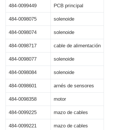
484-0099449
PCB principal
máquina de pos
484-0098075
solenoide
Repuestos para cajeros automáticos
484-0098074
solenoide
484-0098717
cable de alimentación
cajero automático
484-0098077
solenoide
Reciclador de monedas
484-0098084
solenoide
484-0098601
arnés de sensores
484-0098358
motor
484-0099225
mazo de cables
484-0099221
mazo de cables