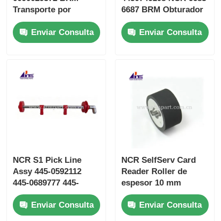
Transporte por
6687 BRM Obturador
puente para la RN
de reciclaje piezas de
Enviar Consulta
Enviar Consulta
6683 6687 ATM
cajeros automáticos
NCR S1 Pick Line
NCR SelfServ Card
Assy 445-0592112
Reader Roller de
445-0689777 445-
espesor 10 mm
0737514 Partes de
ATM818 ATM piezas
Enviar Consulta
Enviar Consulta
cajeros automáticos
de repuesto