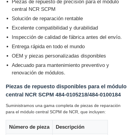
Piezas de repuesto de precisión para el módulo
central NCR SCPM
Glory NMD piezas ATM
Solución de reparación rentable
Excelente compatibilidad y durabilidad
Partes de cajeros automáticos OKI
Inspección de calidad de fábrica antes del envío.
Entrega rápida en todo el mundo
Piezas de cajero automático de Genmega
OEM y piezas personalizadas disponibles
Adecuado para mantenimiento preventivo y
Aceptador de billetes
renovación de módulos.
Piezas de repuesto disponibles para el módulo
Sortador de billetes
central NCR SCPM 484-0105218/484-0100184
Suministramos una gama completa de piezas de reparación
contador de la cuenta
para el módulo central SCPM de NCR, que incluyen:
Número de pieza
Descripción
Impresora de la tarjeta