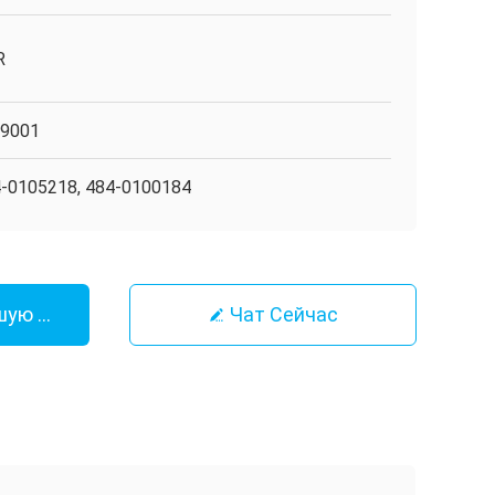
R
O9001
-0105218, 484-0100184
шую Цену
Чат Сейчас