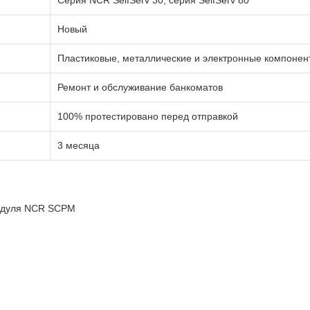
Серия NCR SelfServ 30, серия SelfServ 80
Новый
Пластиковые, металлические и электронные компонен
Ремонт и обслуживание банкоматов
100% протестировано перед отправкой
3 месяца
модуля NCR SCPM