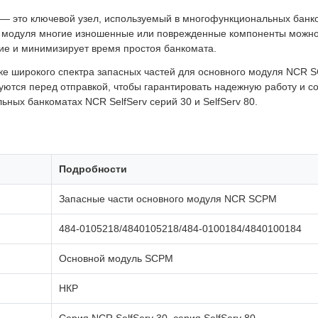
— это ключевой узел, используемый в многофункциональных бан
о модуля многие изношенные или поврежденные компоненты можно
ние и минимизирует время простоя банкомата.
вке широкого спектра запасных частей для основного модуля NCR
уются перед отправкой, чтобы гарантировать надежную работу и с
ных банкоматах NCR SelfServ серий 30 и SelfServ 80.
Подробности
Запасные части основного модуля NCR SCPM
484-0105218/4840105218/484-0100184/4840100184
Основной модуль SCPM
НКР