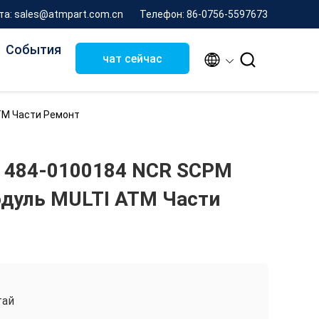
та: sales@atmpart.com.cn
Телефон: 86-0756-5597673
События


чат сейчас
TM Части Ремонт
 484-0100184 NCR SCPM
дуль MULTI ATM Части
тай