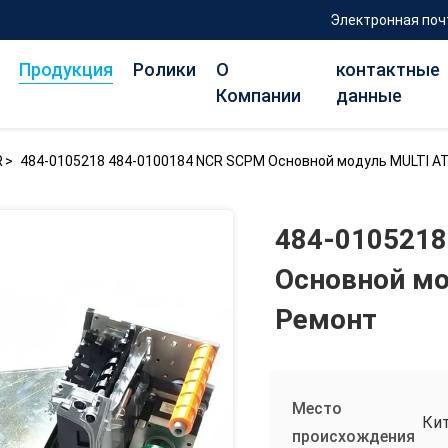
Электронная поч
Продукция
Ролики
О
контактные
Компании
данные
R
>
484-0105218 484-0100184 NCR SCPM Основной модуль MULTI A
484-0105218
Основной мо
Ремонт
Место
Ки
происхождения