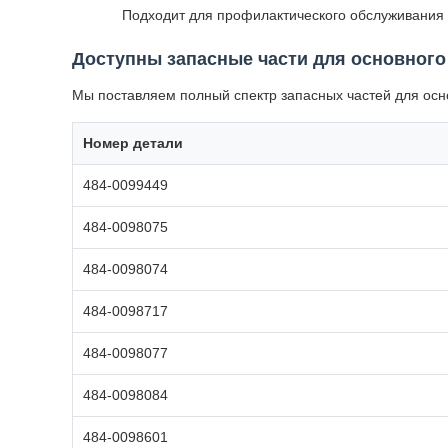
Подходит для профилактического обслуживания 
Доступны запасные части для основного
Мы поставляем полный спектр запасных частей для ос
Номер детали
484-0099449
484-0098075
484-0098074
484-0098717
484-0098077
484-0098084
484-0098601