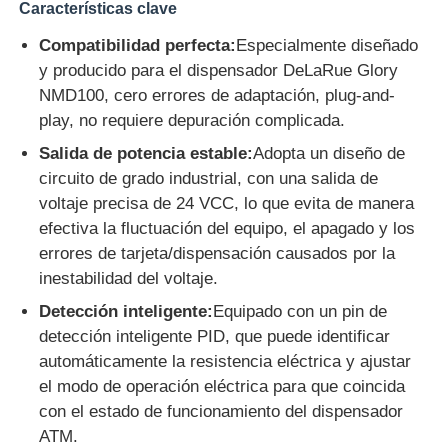
Características clave
Compatibilidad perfecta:
Especialmente diseñado
Piezas para cajeros automáticos Diebold
y producido para el dispensador DeLaRue Glory
NMD100, cero errores de adaptación, plug-and-
Piezas para cajeros automáticos NCR
play, no requiere depuración complicada.
Salida de potencia estable:
Adopta un diseño de
circuito de grado industrial, con una salida de
Piezas de cajero automático Wincor
voltaje precisa de 24 VCC, lo que evita de manera
efectiva la fluctuación del equipo, el apagado y los
Partes de cajeros automáticos Hyosung
errores de tarjeta/dispensación causados ​​por la
inestabilidad del voltaje.
Partes de cajeros automáticos de Fujitsu
Detección inteligente:
Equipado con un pin de
detección inteligente PID, que puede identificar
automáticamente la resistencia eléctrica y ajustar
Componentes de cajeros automáticos de Hitachi
el modo de operación eléctrica para que coincida
con el estado de funcionamiento del dispensador
Piezas del cajero automático de GRG
ATM.