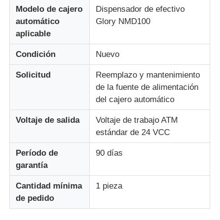
Modelo de cajero
Dispensador de efectivo
automático
Glory NMD100
Sobre nosotros
aplicable
Condición
Nuevo
Visita a la fábrica
Solicitud
Reemplazo y mantenimiento
de la fuente de alimentación
Control de Calidad
del cajero automático
Voltaje de salida
Voltaje de trabajo ATM
Contacto
estándar de 24 VCC
Período de
90 días
noticias
garantía
Todos los casos
Cantidad mínima
1 pieza
de pedido
Solicitar una cotización