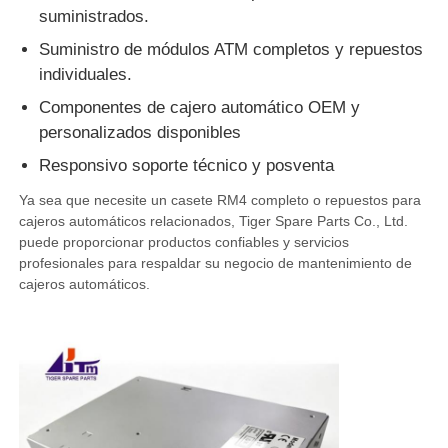
suministrados.
máquina de pos
Suministro de módulos ATM completos y repuestos
individuales.
Repuestos para cajeros automáticos
Componentes de cajero automático OEM y
personalizados disponibles
Responsivo soporte técnico y posventa
cajero automático
Ya sea que necesite un casete RM4 completo o repuestos para
cajeros automáticos relacionados, Tiger Spare Parts Co., Ltd.
Reciclador de monedas
puede proporcionar productos confiables y servicios
profesionales para respaldar su negocio de mantenimiento de
cajeros automáticos.