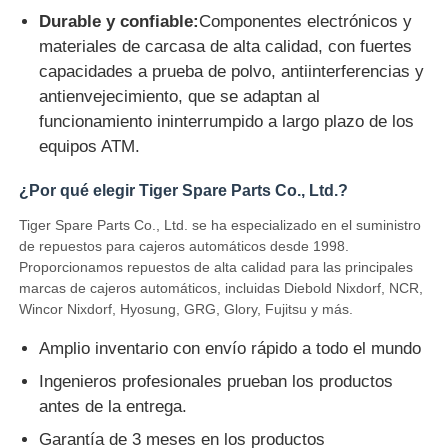
Durable y confiable:
Componentes electrónicos y
materiales de carcasa de alta calidad, con fuertes
Glory NMD piezas ATM
capacidades a prueba de polvo, antiinterferencias y
antienvejecimiento, que se adaptan al
Partes de cajeros automáticos OKI
funcionamiento ininterrumpido a largo plazo de los
equipos ATM.
Piezas de cajero automático de Genmega
¿Por qué elegir Tiger Spare Parts Co., Ltd.?
Tiger Spare Parts Co., Ltd. se ha especializado en el suministro
Aceptador de billetes
de repuestos para cajeros automáticos desde 1998.
Proporcionamos repuestos de alta calidad para las principales
marcas de cajeros automáticos, incluidas Diebold Nixdorf, NCR,
Sortador de billetes
Wincor Nixdorf, Hyosung, GRG, Glory, Fujitsu y más.
Amplio inventario con envío rápido a todo el mundo
contador de la cuenta
Ingenieros profesionales prueban los productos
antes de la entrega.
Impresora de la tarjeta
Garantía de 3 meses en los productos