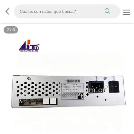
2
/
3