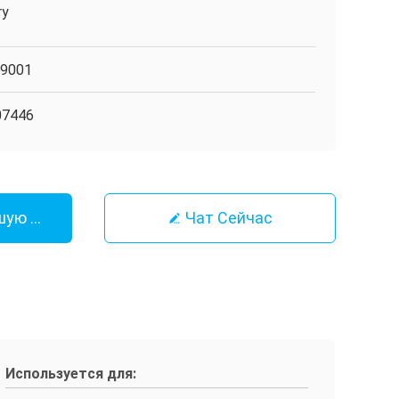
ry
O9001
07446
шую Цену
Чат Сейчас
Используется для: