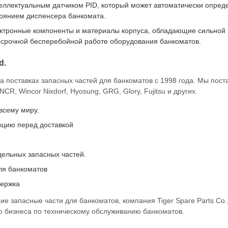
ллектуальным датчиком PID, который может автоматически опред
тоянием диспенсера банкомата.
ктронные компоненты и материалы корпуса, обладающие сильной
госрочной бесперебойной работе оборудования банкоматов.
d.
 на поставках запасных частей для банкоматов с 1998 года. Мы по
CR, Wincor Nixdorf, Hyosung, GRG, Glory, Fujitsu и других.
всему миру.
цию перед доставкой
дельных запасных частей.
ля банкоматов
держка
е запасные части для банкоматов, компания Tiger Spare Parts Co.
 бизнеса по техническому обслуживанию банкоматов.