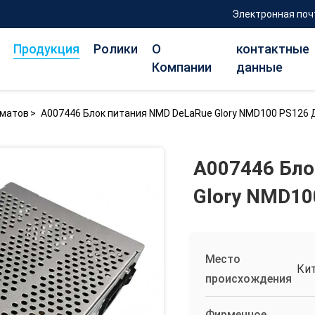
Электронная поч
Продукция
Ролики
О
контактные
Компании
данные
оматов
>
A007446 Блок питания NMD DeLaRue Glory NMD100 PS126
A007446 Бло
Glory NMD10
Место
Ки
происхождения
Фирменное