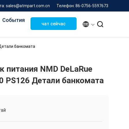
та: sales@atmpart.com.cn
Телефон: 86-0756-5597673
События


чат сейчас
 Детали банкомата
к питания NMD DeLaRue
0 PS126 Детали банкомата
тай