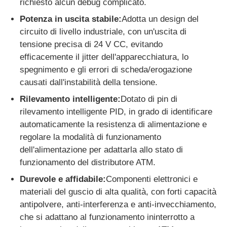
richiesto alcun debug complicato.
Potenza in uscita stabile:
Adotta un design del
Diebold Parti ATM
circuito di livello industriale, con un'uscita di
tensione precisa di 24 V CC, evitando
efficacemente il jitter dell'apparecchiatura, lo
Ricambi bancomat NCR
spegnimento e gli errori di scheda/erogazione
causati dall'instabilità della tensione.
Parti del bancomat Wincor
Rilevamento intelligente:
Dotato di pin di
rilevamento intelligente PID, in grado di identificare
Parti di bancomat Hyosung
automaticamente la resistenza di alimentazione e
regolare la modalità di funzionamento
dell'alimentazione per adattarla allo stato di
Ricambi bancomat Fujitsu
funzionamento del distributore ATM.
Durevole e affidabile:
Componenti elettronici e
Componenti per bancomat Hitachi
materiali del guscio di alta qualità, con forti capacità
antipolvere, anti-interferenza e anti-invecchiamento,
che si adattano al funzionamento ininterrotto a
Parti di BANCOMAT di GRG