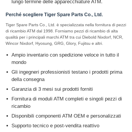
lungo termine delle apparecchiature ATM.
Glory NMD Parti ATM
Perché scegliere Tiger Spare Parts Co., Ltd.
Tiger Spare Parts Co., Ltd. è specializzata nella fornitura di pezzi
di ricambio ATM dal 1998. Forniamo pezzi di ricambio di alta
Parti per bancomat OKI
qualità per i principali marchi ATM tra cui Diebold Nixdorf, NCR,
Wincor Nixdorf, Hyosung, GRG, Glory, Fujitsu e altri.
Genmega ATM Parts
Ampio inventario con spedizione veloce in tutto il
mondo
Accettatore di banconote
Gli ingegneri professionisti testano i prodotti prima
della consegna
Sortitore di banconote
Garanzia di 3 mesi sui prodotti forniti
Fornitura di moduli ATM completi e singoli pezzi di
ricambio
contatore della fattura
Disponibili componenti ATM OEM e personalizzati
Supporto tecnico e post-vendita reattivo
Stampante della carta