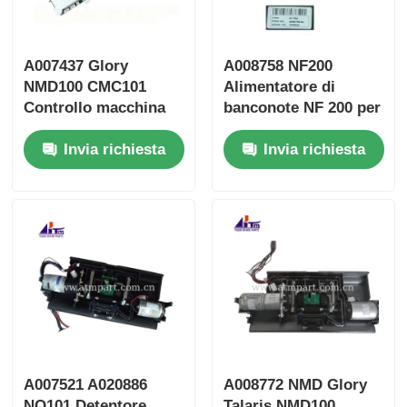
A007437 Glory
A008758 NF200
NMD100 CMC101
Alimentatore di
Controllo macchina
banconote NF 200 per
centrale 101 parti
dispenser Glory
Invia richiesta
Invia richiesta
ATM
NMD100
A007521 A020886
A008772 NMD Glory
NQ101 Detentore
Talaris NMD100