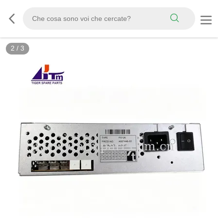
2
/
3