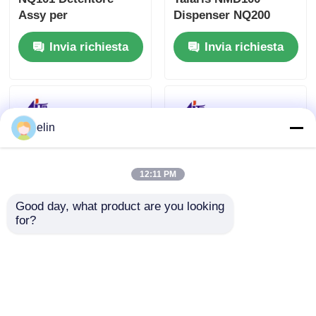
Assy per
Dispenser NQ200
Dispensatore NMD
Portatore Assy
Invia richiesta
Invia richiesta
Glory NMD100
elin
12:11 PM
Good day, what product are you looking 
for?
A008770 NQ200
A006473 Glory NMD
Qualificatore
DeLaRue NMD050
Banconote Glory
NC251 Cassetta ATM
NMD NMD100 Parti
Parti della macchina
Invia richiesta
Invia richiesta
ATM