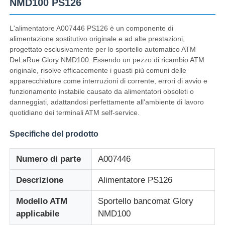
NMD100 PS126
L'alimentatore A007446 PS126 è un componente di
alimentazione sostitutivo originale e ad alte prestazioni,
progettato esclusivamente per lo sportello automatico ATM
DeLaRue Glory NMD100. Essendo un pezzo di ricambio ATM
originale, risolve efficacemente i guasti più comuni delle
apparecchiature come interruzioni di corrente, errori di avvio e
funzionamento instabile causato da alimentatori obsoleti o
danneggiati, adattandosi perfettamente all'ambiente di lavoro
quotidiano dei terminali ATM self-service.
Specifiche del prodotto
Casa
Numero di parte
A007446
Descrizione
Alimentatore PS126
Prodotti
Modello ATM
Sportello bancomat Glory
applicabile
NMD100
Video