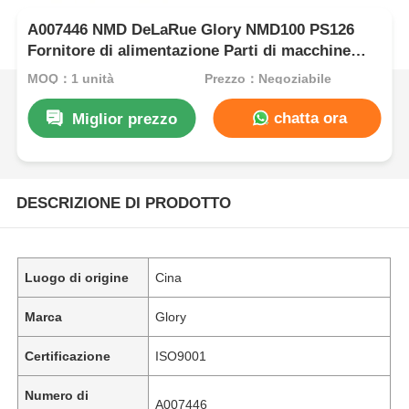
A007446 NMD DeLaRue Glory NMD100 PS126
Fornitore di alimentazione Parti di macchine
ATM
MOQ：1 unità
Prezzo：Negoziabile
chatta ora
Miglior prezzo
DESCRIZIONE DI PRODOTTO
Luogo di origine
Cina
Marca
Glory
Certificazione
ISO9001
Numero di
A007446