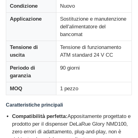
Condizione
Nuovo
Chi siamo
Applicazione
Sostituzione e manutenzione
dell'alimentatore del
bancomat
Fatory Tour
Tensione di
Tensione di funzionamento
uscita
ATM standard 24 V CC
Controllo di qualità
Periodo di
90 giorni
garanzia
Contattaci
MOQ
1 pezzo
notizie
Caratteristiche principali
Tutti i casi
Compatibilità perfetta:
Appositamente progettato e
prodotto per il dispenser DeLaRue Glory NMD100,
zero errori di adattamento, plug-and-play, non è
Richiedere un preventivo