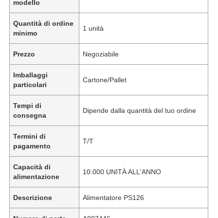
modello
Quantità di ordine
1 unità
minimo
Prezzo
Negoziabile
Imballaggi
Cartone/Pallet
particolari
Tempi di
Dipende dalla quantità del tuo ordine
consegna
Termini di
T/T
pagamento
Capacità di
10.000 UNITÀ ALL'ANNO
alimentazione
Descrizione
Alimentatore PS126