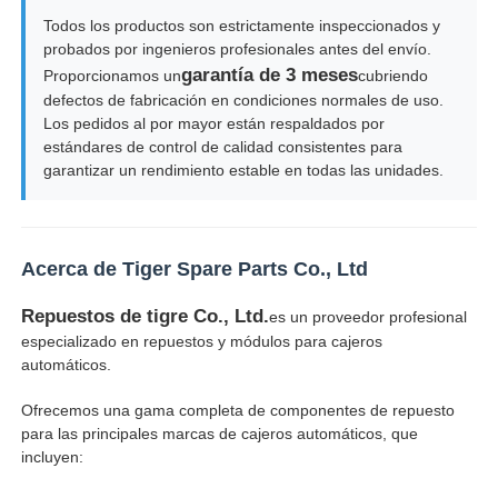
Todos los productos son estrictamente inspeccionados y
máquina de pos
probados por ingenieros profesionales antes del envío.
garantía de 3 meses
Proporcionamos un
cubriendo
defectos de fabricación en condiciones normales de uso.
Repuestos para cajeros automáticos
Los pedidos al por mayor están respaldados por
estándares de control de calidad consistentes para
garantizar un rendimiento estable en todas las unidades.
cajero automático
Reciclador de monedas
Acerca de Tiger Spare Parts Co., Ltd
Repuestos de tigre Co., Ltd.
es un proveedor profesional
especializado en repuestos y módulos para cajeros
automáticos.
Ofrecemos una gama completa de componentes de repuesto
para las principales marcas de cajeros automáticos, que
incluyen: