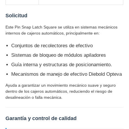
Glory NMD piezas ATM
Solicitud
Este Pin Snap Latch Square se utiliza en sistemas mecánicos
Partes de cajeros automáticos OKI
internos de cajeros automáticos, principalmente en:
Conjuntos de recolectores de efectivo
Piezas de cajero automático de Genmega
Sistemas de bloqueo de módulos apiladores
Guía interna y estructuras de posicionamiento.
Aceptador de billetes
Mecanismos de manejo de efectivo Diebold Opteva
Ayuda a garantizar un movimiento mecánico suave y seguro
Sortador de billetes
dentro de los cajeros automáticos, reduciendo el riesgo de
desalineación o falla mecánica.
contador de la cuenta
Garantía y control de calidad
Impresora de la tarjeta