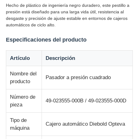
Hecho de plástico de ingeniería negro duradero, este pestillo a
presión está diseñado para una larga vida útil, resistencia al
Sobre nosotros
desgaste y precisión de ajuste estable en entornos de cajeros
automáticos de ciclo alto.
Visita a la fábrica
Especificaciones del producto
Control de Calidad
Artículo
Descripción
Nombre del
Contacto
Pasador a presión cuadrado
producto
noticias
Número de
49-023555-000B / 49-023555-000D
pieza
Todos los casos
Tipo de
Cajero automático Diebold Opteva
máquina
Solicitar una cotización