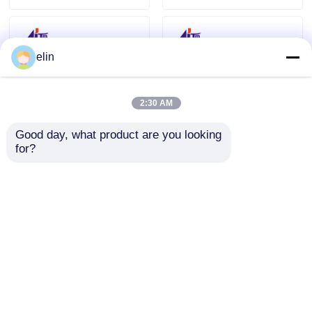
elin
2:30 AM
Good day, what product are you looking 
for?
49225260000B 49-
49225258000B
225260-000B Diebold
Diebold AFD picker
AFD Picker Fork
fork doble detector
Bloque de cajeros
de cajeros
Enviar Consulta
Enviar Consulta
automáticos
automáticos piezas
Inicio
Mapa del Sitio
Contactar Ahora
Desktop Site
Mapa del Sitio
Política de privacidad