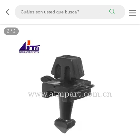
2
/
2