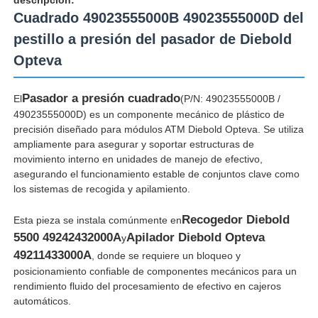
Cuadrado 49023555000B 49023555000D del
pestillo a presión del pasador de Diebold
Opteva
Pasador a presión cuadrado
El
(P/N: 49023555000B /
49023555000D) es un componente mecánico de plástico de
precisión diseñado para módulos ATM Diebold Opteva. Se utiliza
ampliamente para asegurar y soportar estructuras de
movimiento interno en unidades de manejo de efectivo,
asegurando el funcionamiento estable de conjuntos clave como
los sistemas de recogida y apilamiento.
Recogedor Diebold
Esta pieza se instala comúnmente en
Inicio
5500 49242432000A
Apilador Diebold Opteva
y
49211433000A
, donde se requiere un bloqueo y
Productos
posicionamiento confiable de componentes mecánicos para un
rendimiento fluido del procesamiento de efectivo en cajeros
automáticos.
Videos