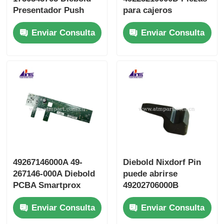
Presentador Push
para cajeros
Plate piezas del
automáticos de
Enviar Consulta
Enviar Consulta
cajero automático
puerta desviada
Diebold Stacker
49267146000A 49-
Diebold Nixdorf Pin
267146-000A Diebold
puede abrirse
PCBA Smartprox
49202706000B
Teclado 2.0
49202706000D
Enviar Consulta
Enviar Consulta
49202706000E