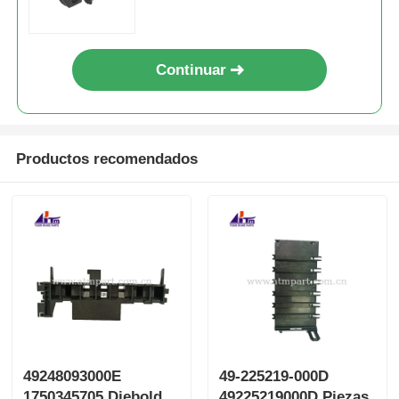
Continuar
Productos recomendados
49248093000E
49-225219-000D
1750345705 Diebold
49225219000D Piezas