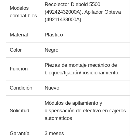
Recolector Diebold 5500
Modelos
(49242432000A), Apilador Opteva
compatibles
Piezas para cajeros automáticos Diebold
(49211433000A)
Material
Plástico
Piezas para cajeros automáticos NCR
Color
Negro
Piezas de cajero automático Wincor
Piezas de montaje mecánico de
Función
bloqueo/fijación/posicionamiento.
Partes de cajeros automáticos Hyosung
Condición
Nuevo
Partes de cajeros automáticos de Fujitsu
Módulos de apilamiento y
Solicitud
dispensación de efectivo en cajeros
Componentes de cajeros automáticos de Hitachi
automáticos
Piezas del cajero automático de GRG
Garantía
3 meses