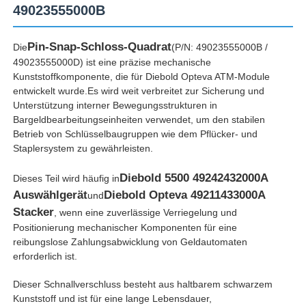
49023555000B
Pin-Snap-Schloss-Quadrat
Die
(P/N: 49023555000B /
49023555000D) ist eine präzise mechanische
Kunststoffkomponente, die für Diebold Opteva ATM-Module
entwickelt wurde.Es wird weit verbreitet zur Sicherung und
Unterstützung interner Bewegungsstrukturen in
Bargeldbearbeitungseinheiten verwendet, um den stabilen
Betrieb von Schlüsselbaugruppen wie dem Pflücker- und
Staplersystem zu gewährleisten.
Diebold 5500 49242432000A
Dieses Teil wird häufig in
Auswählgerät
Diebold Opteva 49211433000A
und
Stacker
, wenn eine zuverlässige Verriegelung und
Startseite
Positionierung mechanischer Komponenten für eine
reibungslose Zahlungsabwicklung von Geldautomaten
erforderlich ist.
Produkte
Dieser Schnallverschluss besteht aus haltbarem schwarzem
Kunststoff und ist für eine lange Lebensdauer,
Videos