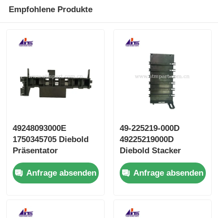
Empfohlene Produkte
49248093000E
49-225219-000D
1750345705 Diebold
49225219000D
Präsentator
Diebold Stacker
Schlagplatte
Umleiter Tür
Anfrage absenden
Anfrage absenden
Geldautomaten Teile
Geldautomaten Teile