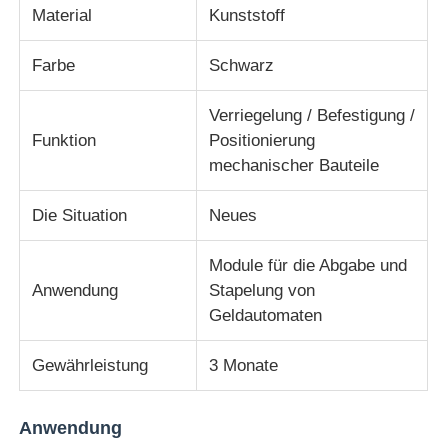
Material
Kunststoff
Diebold ATM-Teile
Farbe
Schwarz
Verriegelung / Befestigung /
NCR-Geldautomatenteile
Funktion
Positionierung
mechanischer Bauteile
Ersatzteile für Wincor-Geldautomaten
Die Situation
Neues
Hyosung ATM-Teile
Module für die Abgabe und
Anwendung
Stapelung von
Fujitsu Geldautomaten-Teile
Geldautomaten
Gewährleistung
3 Monate
Hitachi-Geldautomaten-Teile
Anwendung
GRG ATM-Teile