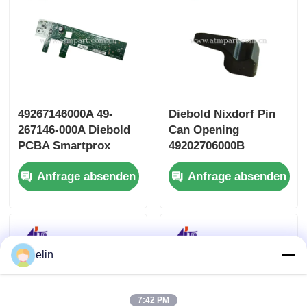
49267146000A 49-
Diebold Nixdorf Pin
267146-000A Diebold
Can Opening
PCBA Smartprox
49202706000B
Tastatur 2.0
49202706000D
Anfrage absenden
Anfrage absenden
49202706000E
elin
7:42 PM