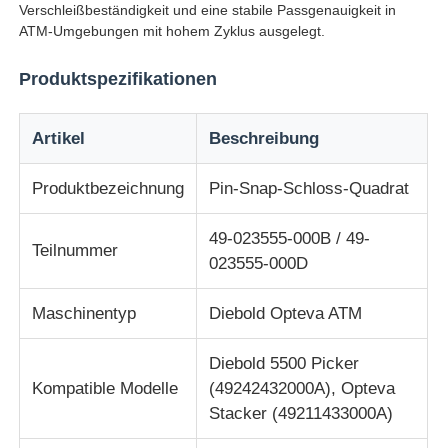
Verschleißbeständigkeit und eine stabile Passgenauigkeit in
ATM-Umgebungen mit hohem Zyklus ausgelegt.
Über uns
Produktspezifikationen
Fabrik Tour
Artikel
Beschreibung
Qualitätskontrolle
Produktbezeichnung
Pin-Snap-Schloss-Quadrat
49-023555-000B / 49-
Kontakt
Teilnummer
023555-000D
Nachrichten
Maschinentyp
Diebold Opteva ATM
Diebold 5500 Picker
Alle Fälle
Kompatible Modelle
(49242432000A), Opteva
Stacker (49211433000A)
Referenzen