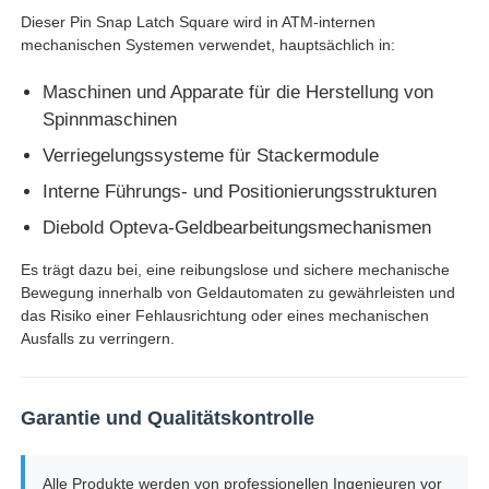
Dieser Pin Snap Latch Square wird in ATM-internen
mechanischen Systemen verwendet, hauptsächlich in:
Glory NMD ATM-Teile
Maschinen und Apparate für die Herstellung von
Spinnmaschinen
OKI ATM-Teile
Verriegelungssysteme für Stackermodule
Genmega ATM -Teile
Interne Führungs- und Positionierungsstrukturen
Diebold Opteva-Geldbearbeitungsmechanismen
Rechnungsprüfer
Es trägt dazu bei, eine reibungslose und sichere mechanische
Bewegung innerhalb von Geldautomaten zu gewährleisten und
das Risiko einer Fehlausrichtung oder eines mechanischen
Banknoten-Sortierer
Ausfalls zu verringern.
Rechnungszähler
Garantie und Qualitätskontrolle
Karten-Drucker
Alle Produkte werden von professionellen Ingenieuren vor