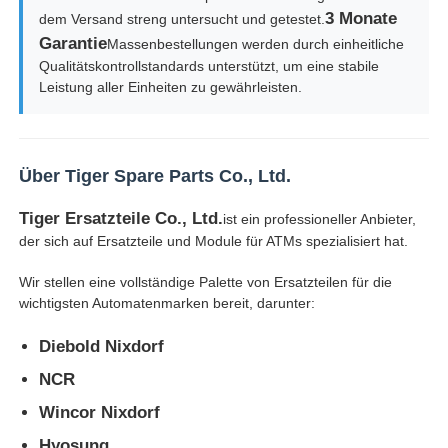
3 Monate
dem Versand streng untersucht und getestet.
Garantie
Pos-Maschine
Massenbestellungen werden durch einheitliche
Qualitätskontrollstandards unterstützt, um eine stabile
Leistung aller Einheiten zu gewährleisten.
Ersatzteile für Geldautomaten
Geldautomat
Über Tiger Spare Parts Co., Ltd.
Tiger Ersatzteile Co., Ltd.
ist ein professioneller Anbieter,
Münzrecycler
der sich auf Ersatzteile und Module für ATMs spezialisiert hat.
Wir stellen eine vollständige Palette von Ersatzteilen für die
wichtigsten Automatenmarken bereit, darunter:
Diebold Nixdorf
NCR
Wincor Nixdorf
Hyosung