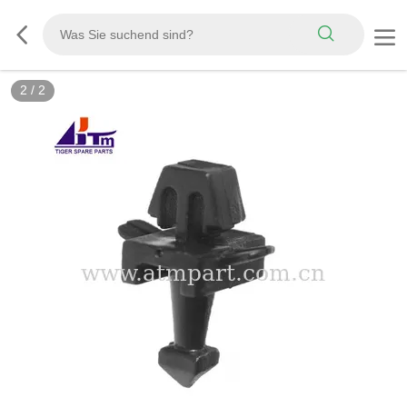
2
/
2