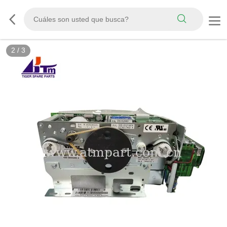
3
/
3