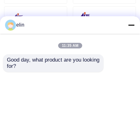
elin
11:35 AM
Good day, what product are you looking 
for?
NCR IMCRW 3
NCR USB IMCRW
TRACK Lector de
Recorrido 2 lector de
tarjetas inteligentes
tarjetas ATM 445-
445-0664129 445-
0704479 4450704479
Enviar Consulta
Enviar Consulta
0664130
Inicio
Mapa del Sitio
Contactar Ahora
Desktop Site
Mapa del Sitio
Política de privacidad