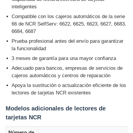
inteligentes
máquina de pos
Compatible con los cajeros automáticos de la serie
66 de NCR SelfServ: 6622, 6625, 6623, 6627, 6683,
6684, 6687
Repuestos para cajeros automáticos
Prueba profesional antes del envío para garantizar
la funcionalidad
cajero automático
3 meses de garantía para una mayor confianza
Adecuado para bancos, empresas de servicios de
Reciclador de monedas
cajeros automáticos y centros de reparación
Apoya la sustitución o actualización eficiente de los
lectores de tarjetas NCR existentes
Modelos adicionales de lectores de
tarjetas NCR
Número de