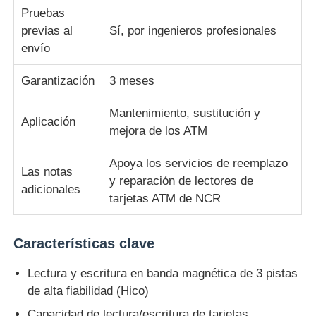
Pruebas
previas al
Sí, por ingenieros profesionales
Glory NMD piezas ATM
envío
Partes de cajeros automáticos OKI
Garantización
3 meses
Mantenimiento, sustitución y
Aplicación
Piezas de cajero automático de Genmega
mejora de los ATM
Apoya los servicios de reemplazo
Aceptador de billetes
Las notas
y reparación de lectores de
adicionales
tarjetas ATM de NCR
Sortador de billetes
Características clave
contador de la cuenta
Lectura y escritura en banda magnética de 3 pistas
de alta fiabilidad (Hico)
Impresora de la tarjeta
Capacidad de lectura/escritura de tarjetas