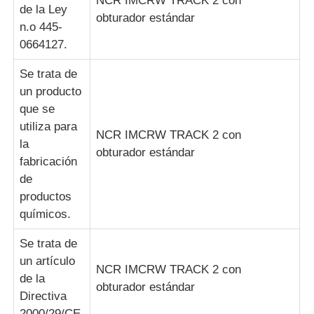
NCR IMCRW TRACK 2 con
de la Ley
obturador estándar
n.o 445-
0664127.
Se trata de
un producto
que se
utiliza para
NCR IMCRW TRACK 2 con
la
obturador estándar
fabricación
de
productos
químicos.
Se trata de
un artículo
NCR IMCRW TRACK 2 con
de la
obturador estándar
Directiva
2000/29/CE.