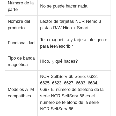
Número de la
No se puede hacer nada.
parte
Piezas para cajeros automáticos Diebold
Nombre del
Lector de tarjetas NCR Nemo 3
producto
pistas R/W Hico + Smart
Piezas para cajeros automáticos NCR
Tela magnética y tarjeta inteligente
Funcionalidad
para leer/escribir
Piezas de cajero automático Wincor
Tipo de banda
Hico, ¿ qué haces?
Partes de cajeros automáticos Hyosung
magnética
NCR SelfServ 66 Serie: 6622,
Partes de cajeros automáticos de Fujitsu
6625, 6623, 6627, 6683, 6684,
Modelos ATM
6687 El número de teléfono de la
Componentes de cajeros automáticos de Hitachi
compatibles
serie NCR SelfServ 66 es el
número de teléfono de la serie
NCR SelfServ 66
Piezas del cajero automático de GRG