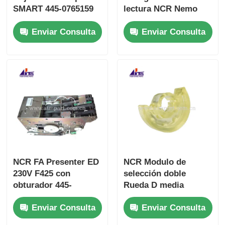
SMART 445-0765159
lectura NCR Nemo
4450765159
MCRW Track 2 445-
Enviar Consulta
Enviar Consulta
0765158 4450765158
NCR FA Presenter ED
NCR Modulo de
230V F425 con
selección doble
obturador 445-
Rueda D media
0647862 4450647862
redonda 277-0008939
Enviar Consulta
Enviar Consulta
445-0737509 445-
0592170