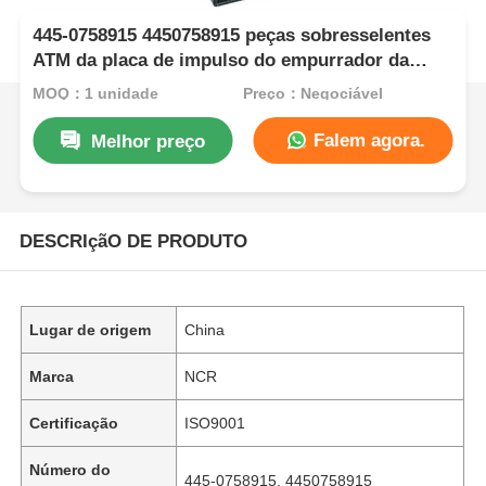
445-0758915 4450758915 peças sobresselentes
ATM da placa de impulso do empurrador da
gaveta do NCR S2
MOQ：1 unidade
Preço：Negociável
Falem agora.
Melhor preço
DESCRIçãO DE PRODUTO
Lugar de origem
China
Marca
NCR
Certificação
ISO9001
Número do
445-0758915, 4450758915