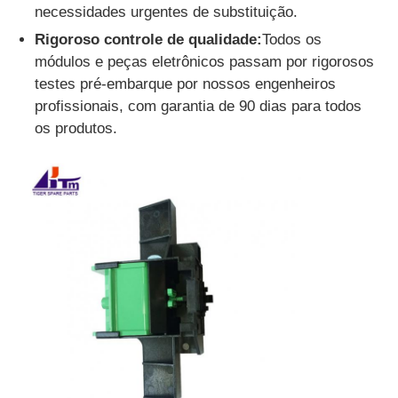
necessidades urgentes de substituição.
máquina de cartão
Rigoroso controle de qualidade:
Todos os
módulos e peças eletrônicos passam por rigorosos
testes pré-embarque por nossos engenheiros
Peças sobressalentes para caixas eletrônicos
profissionais, com garantia de 90 dias para todos
os produtos.
Máquina ATM
Reciclador de moedas