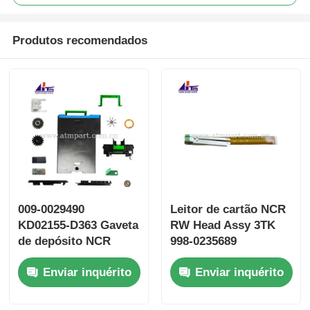
Produtos recomendados
009-0029490
Leitor de cartão NCR
KD02155-D363 Gaveta
RW Head Assy 3TK
de depósito NCR
998-0235689
GBRU2 Fujitsu G610
9980235689
Enviar inquérito
Enviar inquérito
G611
SBW237702