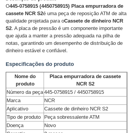
O
445-0758915 (4450758915) Placa empurradora de
cassete NCR S2
é uma peça de reposição ATM de alta
qualidade projetada para o
Cassete de dinheiro NCR
S2
. A placa de pressão é um componente importante
que ajuda a manter a pressão adequada na pilha de
notas, garantindo um desempenho de distribuição de
dinheiro estável e confiável.
Especificações do produto
Nome do
Placa empurradora de cassete
produto
NCR S2
Número da peça
445-0758915 / 4450758915
Casa
Marca
NCR
Aplicativo
Cassete de dinheiro NCR S2
Produtos
Tipo de produto
Peça sobressalente ATM
Doença
Novo
Vídeos