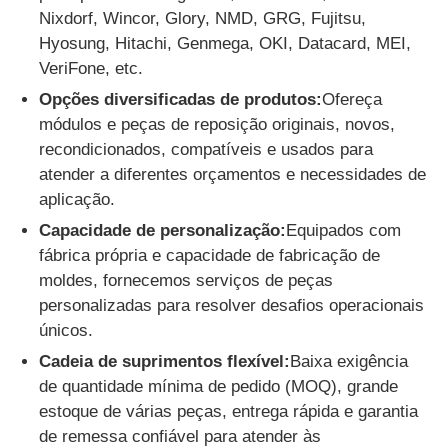
Nixdorf, Wincor, Glory, NMD, GRG, Fujitsu,
Hyosung, Hitachi, Genmega, OKI, Datacard, MEI,
Glory NMD Peças para ATM
VeriFone, etc.
Opções diversificadas de produtos:
Ofereça
Peças para ATM OKI
módulos e peças de reposição originais, novos,
recondicionados, compatíveis e usados ​​para
atender a diferentes orçamentos e necessidades de
Peças genmega atm
aplicação.
Capacidade de personalização:
Equipados com
Aceitante de faturas
fábrica própria e capacidade de fabricação de
moldes, fornecemos serviços de peças
Classificador de notas
personalizadas para resolver desafios operacionais
únicos.
Cadeia de suprimentos flexível:
Baixa exigência
contador da conta
de quantidade mínima de pedido (MOQ), grande
estoque de várias peças, entrega rápida e garantia
Impressora do cartão
de remessa confiável para atender às