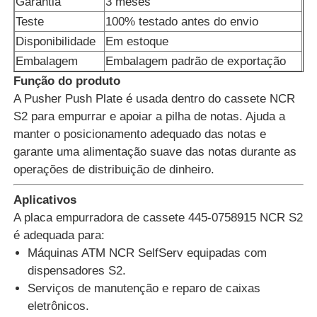
Garantia
3 meses
Teste
100% testado antes do envio
Quem Somos
Disponibilidade
Em estoque
Embalagem
Embalagem padrão de exportação
Função do produto
Fábrica
A Pusher Push Plate é usada dentro do cassete NCR
S2 para empurrar e apoiar a pilha de notas. Ajuda a
Controle de Qualidade
manter o posicionamento adequado das notas e
garante uma alimentação suave das notas durante as
operações de distribuição de dinheiro.
Fale Conosco
Aplicativos
A placa empurradora de cassete 445-0758915 NCR S2
notícias
é adequada para:
Máquinas ATM NCR SelfServ equipadas com
Todos os casos
dispensadores S2.
Serviços de manutenção e reparo de caixas
eletrônicos.
Pedir um orçamento