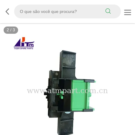
2
/
3