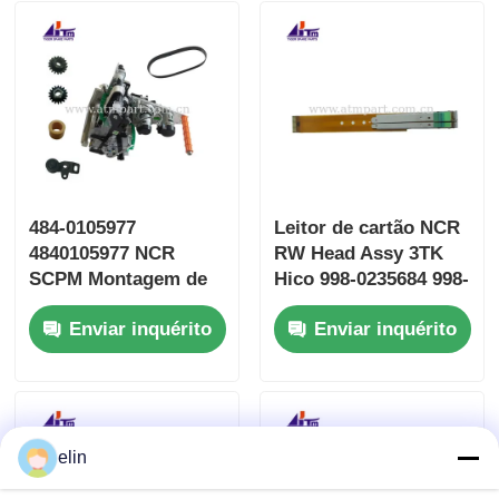
484-0105977
Leitor de cartão NCR
4840105977 NCR
RW Head Assy 3TK
SCPM Montagem de
Hico 998-0235684 998-
alimentação em
0913546 SBW237705
Enviar inquérito
Enviar inquérito
conjunto Partes ATM
elin