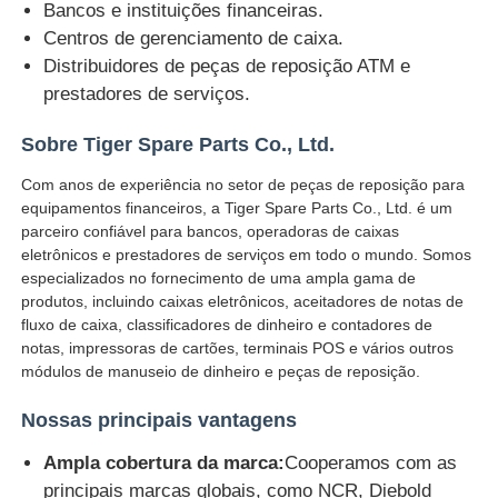
Bancos e instituições financeiras.
Centros de gerenciamento de caixa.
Diebold Partes de caixas automáticas
Distribuidores de peças de reposição ATM e
prestadores de serviços.
Peças ATM NCR
Sobre Tiger Spare Parts Co., Ltd.
Com anos de experiência no setor de peças de reposição para
Peças ATM Wincor
equipamentos financeiros, a Tiger Spare Parts Co., Ltd. é um
parceiro confiável para bancos, operadoras de caixas
eletrônicos e prestadores de serviços em todo o mundo. Somos
Partes de caixas eletrónicos Hyosung
especializados no fornecimento de uma ampla gama de
produtos, incluindo caixas eletrônicos, aceitadores de notas de
fluxo de caixa, classificadores de dinheiro e contadores de
Partes de caixas eletrônicos Fujitsu
notas, impressoras de cartões, terminais POS e vários outros
módulos de manuseio de dinheiro e peças de reposição.
Peças de caixas eletrônicos Hitachi
Nossas principais vantagens
Ampla cobertura da marca:
Cooperamos com as
Peças de GRG ATM
principais marcas globais, como NCR, Diebold