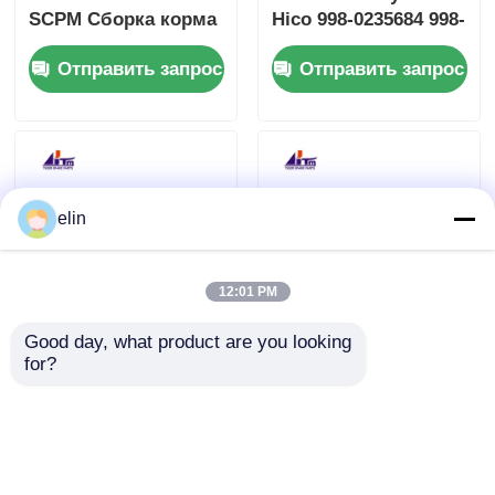
SCPM Сборка корма
Hico 998-0235684 998-
для групп
0913546 SBW237705
Отправить запрос
Отправить запрос
elin
12:01 PM
Good day, what product are you looking 
Режим
NCR NEMO Читатель
for?
переключателя
банкоматных карт
питания NCR 754W
HiCo 3 Track SMART
009-0031459 009-
445-0765159
Отправить запрос
Отправить запрос
0037060 009-0029870
4450765159