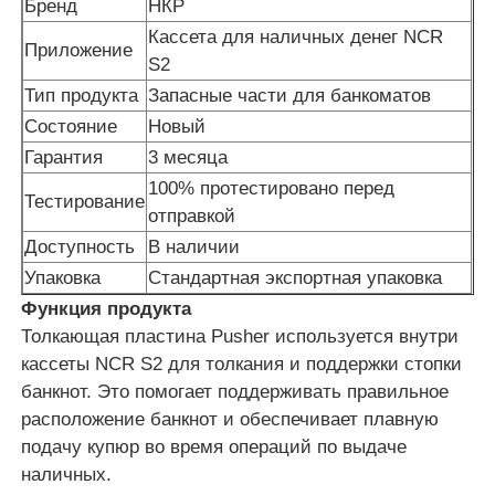
Бренд
НКР
Кассета для наличных денег NCR
Приложение
О Компании
S2
Тип продукта
Запасные части для банкоматов
Состояние
Новый
Наша фабрика
Гарантия
3 месяца
100% протестировано перед
Тестирование
контроль качества
отправкой
Доступность
В наличии
контактные данные
Упаковка
Стандартная экспортная упаковка
Функция продукта
Толкающая пластина Pusher используется внутри
Новости
кассеты NCR S2 для толкания и поддержки стопки
банкнот. Это помогает поддерживать правильное
Все случаи
расположение банкнот и обеспечивает плавную
подачу купюр во время операций по выдаче
наличных.
Отправить запрос