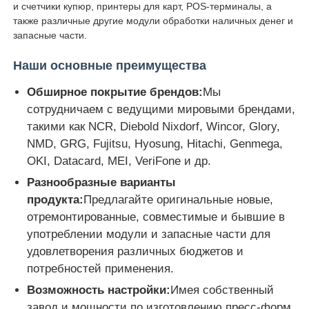
и счетчики купюр, принтеры для карт, POS-терминалы, а
также различные другие модули обработки наличных денег и
Glory NMD Запчасти для банкоматов
запасные части.
Наши основные преимущества
Части для банкоматов OKI
Обширное покрытие брендов:
Мы
сотрудничаем с ведущими мировыми брендами,
Genmega ATM
такими как NCR, Diebold Nixdorf, Wincor, Glory,
NMD, GRG, Fujitsu, Hyosung, Hitachi, Genmega,
OKI, Datacard, MEI, VeriFone и др.
Купюроприемник
Разнообразные варианты
продукта:
Предлагайте оригинальные новые,
Сортировщик банкнот
отремонтированные, совместимые и бывшие в
употреблении модули и запасные части для
удовлетворения различных бюджетов и
счетчик счета
потребностей применения.
Возможность настройки:
Имея собственный
Принтер карты
завод и мощности по изготовлению пресс-форм,