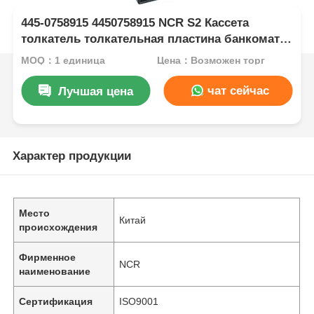
445-0758915 4450758915 NCR S2 Кассета
толкатель толкательная пластина банкомат
запасные части
MOQ：1 единица
Цена：Возможен торг
чат сейчас
Лучшая цена
Характер продукции
Место
Китай
происхождения
Фирменное
NCR
наименование
Сертификация
ISO9001