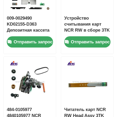
009-0029490
Устройство
KD02155-D363
считывания карт
Депозитная кассета
NCR RW в сборе 3TK
NCR GBRU2 Fujitsu
998-0235689
Отправить запрос
Отправить запрос
G610 G611
9980235689
SBW237702
484-0105977
Читатель карт NCR
4840105977 NCR
RW Head Assy 3TK