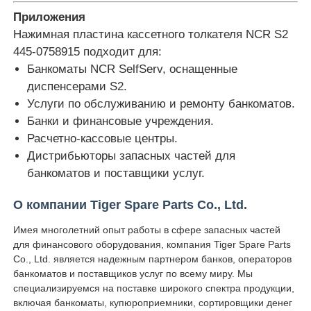
Приложения
Нажимная пластина кассетного толкателя NCR S2
Части для банкомата Diebold
445-0758915 подходит для:
Банкоматы NCR SelfServ, оснащенные
Запчасти для банкоматов NCR
диспенсерами S2.
Услуги по обслуживанию и ремонту банкоматов.
Банки и финансовые учреждения.
Запчасти для банкоматов Wincor
Расчетно-кассовые центры.
Дистрибьюторы запасных частей для
Части банкомата Hyosung
банкоматов и поставщики услуг.
О компании Tiger Spare Parts Co., Ltd.
Части для банкоматов Fujitsu
Имея многолетний опыт работы в сфере запасных частей
для финансового оборудования, компания Tiger Spare Parts
Части для банкоматов Hitachi
Co., Ltd. является надежным партнером банков, операторов
банкоматов и поставщиков услуг по всему миру. Мы
специализируемся на поставке широкого спектра продукции,
Части GRG ATM
включая банкоматы, купюроприемники, сортировщики денег