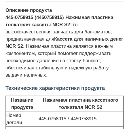
Описание продукта
445-0758915 (4450758915) Нажимная пластина
толкателя кассеты NCR S2
это
высококачественная запчасть для банкоматов,
предназначенная для
Кассета для наличных денег
NCR S2
. Нажимная пластина является важным
компонентом, который помогает поддерживать
необходимое давление на стопку банкнот,
обеспечивая стабильную и надежную работу
выдачи наличных.
Технические характеристики продукта
Главная страница
Название
Нажимная пластина кассетного
продукта
толкателя NCR S2
Продукция
Номер
445-0758915 / 4450758915
детали
Ролики