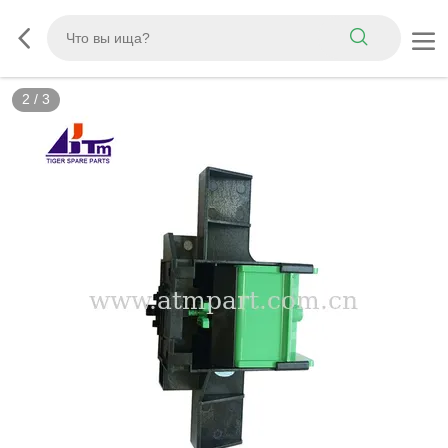
2
/
3