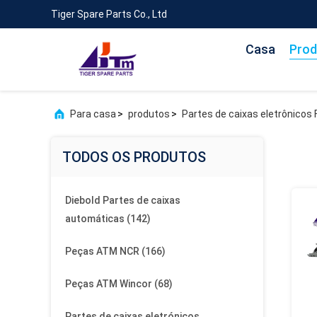
Tiger Spare Parts Co., Ltd
Casa
Prod
Para casa
>
produtos
>
Partes de caixas eletrônicos 
TODOS OS PRODUTOS
Diebold Partes de caixas
automáticas
(142)
Peças ATM NCR
(166)
Peças ATM Wincor
(68)
Partes de caixas eletrónicos