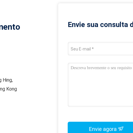
Envie sua consulta 
mento
g Hing,
ong Kong
Envie agora