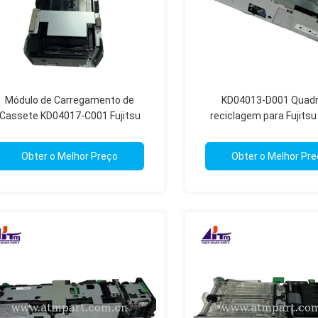
Módulo de Carregamento de
KD04013-D001 Quadr
Cassete KD04017-C001 Fujitsu
reciclagem para Fujits
GSR50 + Quadro
Dispensador ATM Pa
Obter o Melhor Preço
Obter o Melhor Pr