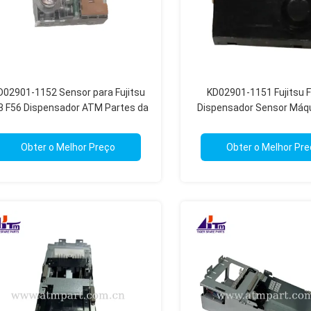
D02901-1152 Sensor para Fujitsu
KD02901-1151 Fujitsu 
3 F56 Dispensador ATM Partes da
Dispensador Sensor Máq
máquina
Quiosque Reparação d
Obter o Melhor Preço
Obter o Melhor Pr