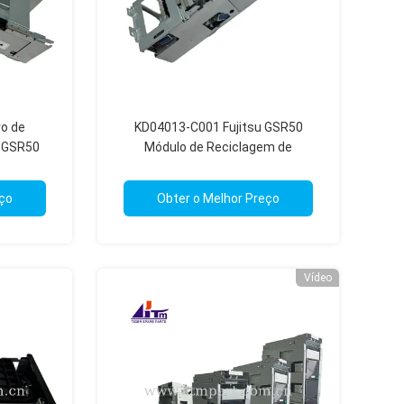
o de
KD04013-C001 Fujitsu GSR50
u GSR50
Módulo de Reciclagem de
rtes
Dispensador Estrutura de
Empilhador
eço
Obter o Melhor Preço
Vídeo