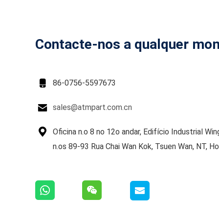
Contacte-nos a qualquer mo

86-0756-5597673

sales@atmpart.com.cn

Oficina n.o 8 no 12o andar, Edifício Industrial Win
n.os 89-93 Rua Chai Wan Kok, Tsuen Wan, NT, H