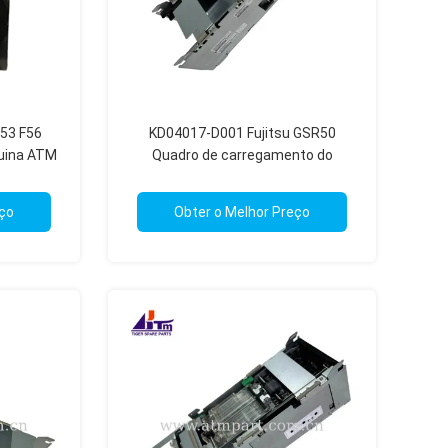
F53 F56
KD04017-D001 Fujitsu GSR50
uina ATM
Quadro de carregamento do
e Peças
dispensador Partes de quiosques
de caixas eletrónicos
eço
Obter o Melhor Preço