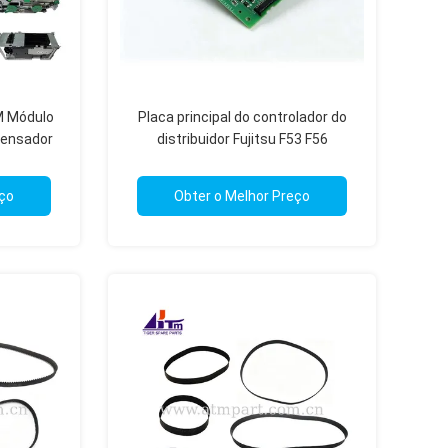
M Módulo
Placa principal do controlador do
pensador
distribuidor Fujitsu F53 F56
ção ATM
F56X01BA KD20049-B91X
eço
Obter o Melhor Preço