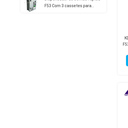
F53 Com 3 cassetes para
caixas eletrônicos Bitcoin Kiosk
K
F5