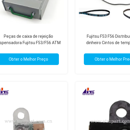
Peças de caixa de rejeição
Fujitsu F53 F56 Distribu
ispensadora Fujitsu F53/F56 ATM
dinheiro Cintos de te
KD03232-C540
Peças de máquina Rep
Obter o Melhor Preço
Obter o Melhor Pr