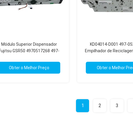
Módulo Superior Dispensador
KD04014-D001 497-05
Fujitsu GSR50 4970517268 497-
Empilhador de Reciclagem
0517268 Peças de ATM
GSR50
Obter o Melhor Preço
Obter o Melhor Pr
1
2
3