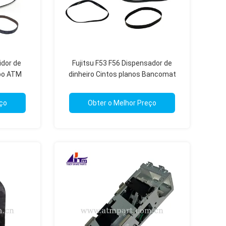
idor de
Fujitsu F53 F56 Dispensador de
mpo ATM
dinheiro Cintos planos Bancomat
aração
Peças sobressalentes Reparo
eço
Obter o Melhor Preço