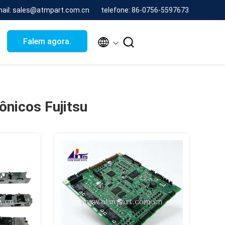
mail: sales@atmpart.com.cn
telefone: 86-0756-5597673


Falem agora.
ônicos Fujitsu