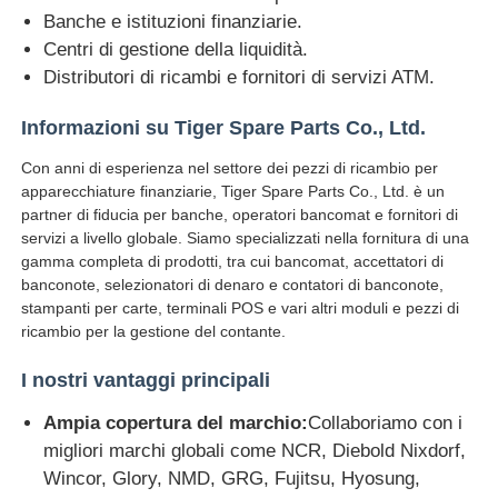
Banche e istituzioni finanziarie.
Centri di gestione della liquidità.
Diebold Parti ATM
Distributori di ricambi e fornitori di servizi ATM.
Informazioni su Tiger Spare Parts Co., Ltd.
Ricambi bancomat NCR
Con anni di esperienza nel settore dei pezzi di ricambio per
apparecchiature finanziarie, Tiger Spare Parts Co., Ltd. è un
Parti del bancomat Wincor
partner di fiducia per banche, operatori bancomat e fornitori di
servizi a livello globale. Siamo specializzati nella fornitura di una
gamma completa di prodotti, tra cui bancomat, accettatori di
Parti di bancomat Hyosung
banconote, selezionatori di denaro e contatori di banconote,
stampanti per carte, terminali POS e vari altri moduli e pezzi di
ricambio per la gestione del contante.
Ricambi bancomat Fujitsu
I nostri vantaggi principali
Componenti per bancomat Hitachi
Ampia copertura del marchio:
Collaboriamo con i
migliori marchi globali come NCR, Diebold Nixdorf,
Wincor, Glory, NMD, GRG, Fujitsu, Hyosung,
Parti di BANCOMAT di GRG