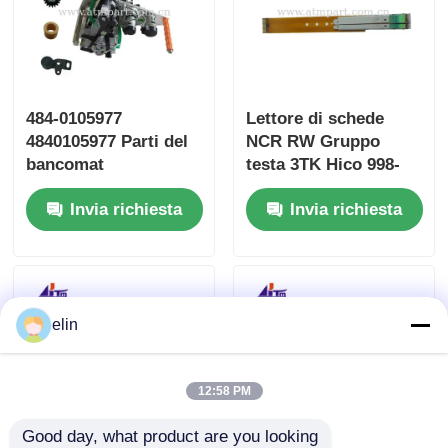
484-0105977
Lettore di schede
4840105977 Parti del
NCR RW Gruppo
bancomat
testa 3TK Hico 998-
dell'assemblaggio di
0235684 998-0913546
Invia richiesta
Invia richiesta
alimentazione del
SBW237705
mazzo NCR SCPM
elin
12:58 PM
Good day, what product are you looking 