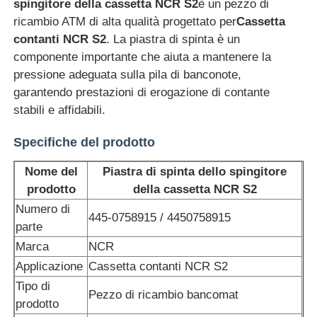
spingitore della cassetta NCR S2
è un pezzo di
ricambio ATM di alta qualità progettato per
Cassetta
contanti NCR S2
. La piastra di spinta è un
componente importante che aiuta a mantenere la
pressione adeguata sulla pila di banconote,
garantendo prestazioni di erogazione di contante
stabili e affidabili.
Specifiche del prodotto
Nome del
Piastra di spinta dello spingitore
prodotto
della cassetta NCR S2
Numero di
445-0758915 / 4450758915
Casa
parte
Marca
NCR
Applicazione
Cassetta contanti NCR S2
Prodotti
Tipo di
Pezzo di ricambio bancomat
prodotto
Video