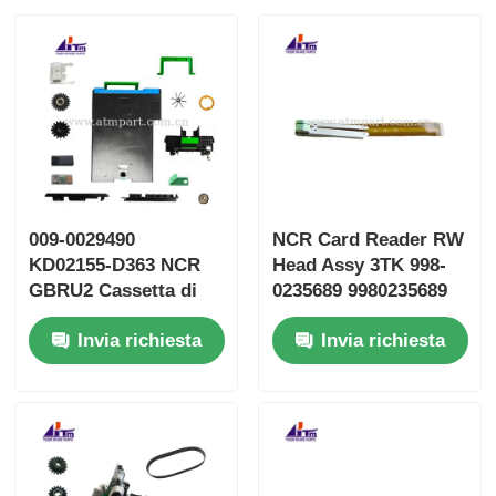
009-0029490
NCR Card Reader RW
KD02155-D363 NCR
Head Assy 3TK 998-
GBRU2 Cassetta di
0235689 9980235689
deposito Fujitsu G610
SBW237702
Invia richiesta
Invia richiesta
G611