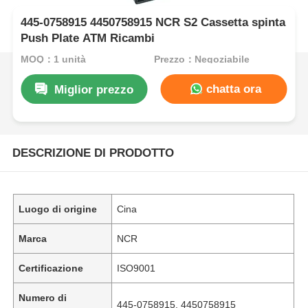
445-0758915 4450758915 NCR S2 Cassetta spinta
Push Plate ATM Ricambi
MOQ：1 unità
Prezzo：Negoziabile
chatta ora
Miglior prezzo
DESCRIZIONE DI PRODOTTO
Luogo di origine
Cina
Marca
NCR
Certificazione
ISO9001
Numero di
445-0758915, 4450758915