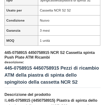
tipo
Spingicassetta/piastra di spinta S2
Usato per
Cassetta NCR S2 S2
Condizione
Nuovo
Garanzia
3 mesi
MOQ
1 unità
445-0758915 4450758915 NCR S2 Cassetta spinta
Push Plate ATM Ricambi
descrizione:
445-0758915 4450758915 Pezzi di ricambio
ATM della piastra di spinta dello
spingitoio della cassetta NCR S2
Descrizione del prodotto
IL
445-0758915 (4450758915) Piastra di spinta dello