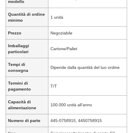
modello
Quantità di ordine
1 unità
minimo
Prezzo
Negoziabile
Imballaggi
Cartone/Pallet
particolari
Tempi di
Dipende dalla quantità del tuo ordine
consegna
Termini di
T/T
pagamento
Capacità di
100.000 unità all'anno
alimentazione
Numero di parte
445-0758915, 4450758915