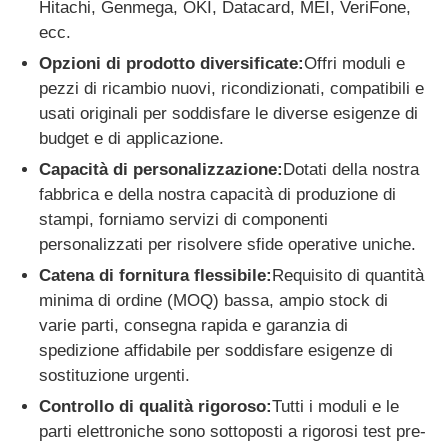
Hitachi, Genmega, OKI, Datacard, MEI, VeriFone,
ecc.
Glory NMD Parti ATM
Opzioni di prodotto diversificate:
Offri moduli e
pezzi di ricambio nuovi, ricondizionati, compatibili e
Parti per bancomat OKI
usati originali per soddisfare le diverse esigenze di
budget e di applicazione.
Capacità di personalizzazione:
Dotati della nostra
Genmega ATM Parts
fabbrica e della nostra capacità di produzione di
stampi, forniamo servizi di componenti
Accettatore di banconote
personalizzati per risolvere sfide operative uniche.
Catena di fornitura flessibile:
Requisito di quantità
minima di ordine (MOQ) bassa, ampio stock di
Sortitore di banconote
varie parti, consegna rapida e garanzia di
spedizione affidabile per soddisfare esigenze di
contatore della fattura
sostituzione urgenti.
Controllo di qualità rigoroso:
Tutti i moduli e le
Stampante della carta
parti elettroniche sono sottoposti a rigorosi test pre-