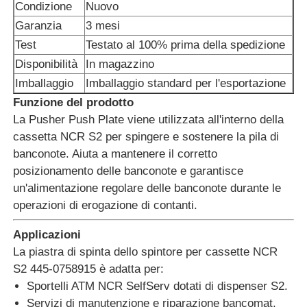
Condizione
Nuovo
Garanzia
3 mesi
Chi siamo
Test
Testato al 100% prima della spedizione
Disponibilità
In magazzino
Imballaggio
Imballaggio standard per l'esportazione
Fatory Tour
Funzione del prodotto
La Pusher Push Plate viene utilizzata all'interno della
Controllo di qualità
cassetta NCR S2 per spingere e sostenere la pila di
banconote. Aiuta a mantenere il corretto
Contattaci
posizionamento delle banconote e garantisce
un'alimentazione regolare delle banconote durante le
operazioni di erogazione di contanti.
notizie
Applicazioni
La piastra di spinta dello spintore per cassette NCR
Tutti i casi
S2 445-0758915 è adatta per:
Sportelli ATM NCR SelfServ dotati di dispenser S2.
Richiedere un preventivo
Servizi di manutenzione e riparazione bancomat.