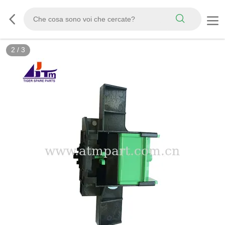
2
/
3