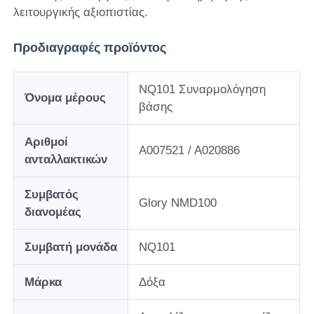
λειτουργικής αξιοπιστίας.
Σχετικά με εμάς
Προδιαγραφές προϊόντος
Γύρος εργοστασίων
NQ101 Συναρμολόγηση
Όνομα μέρους
βάσης
Ποιοτικός έλεγχος
Αριθμοί
A007521 / A020886
ανταλλακτικών
επαφή
Συμβατός
Glory NMD100
διανομέας
Νέα
Συμβατή μονάδα
NQ101
Όλες οι περιπτώσεις
Μάρκα
Δόξα
Ζητήστε ένα απόσπασμα