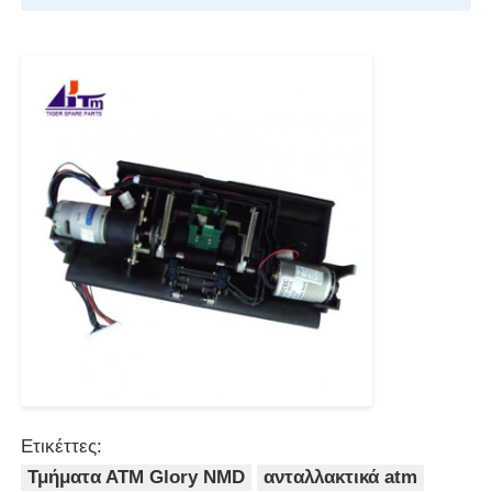
μηχάνημα POS
Ανταλλακτικά ATM
Μηχάνημα ΑΤΜ
Ανακυκλωτής νομισμάτων
Ετικέττες:
Τμήματα ΑΤΜ Glory NMD
ανταλλακτικά atm