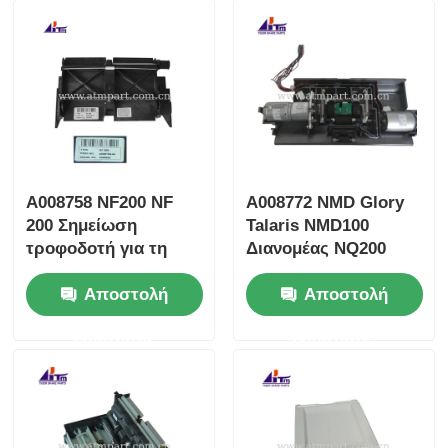
Α008758 NF200 NF
Α008772 NMD Glory
200 Σημείωση
Talaris NMD100
τροφοδοτή για τη
Διανομέας NQ200
δόξα NMD100
Κρατητής Assy
Αποστολή
Αποστολή
διανομέας
ερώτησης
ερώτησης