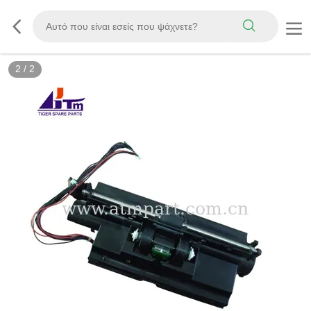
2
/
2