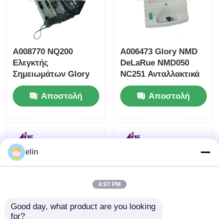
A008770 NQ200
A006473 Glory NMD
Ελεγκτής
DeLaRue NMD050
Σημειωμάτων Glory
NC251 Ανταλλακτικά
NMD NMD100
μηχανημάτων
Αποστολή
Αποστολή
Ανταλλακτικά ΑΤΜ
κασέτας ATM
ερώτησης
ερώτησης
elin
4:07 PM
Good day, what product are you looking 
for?