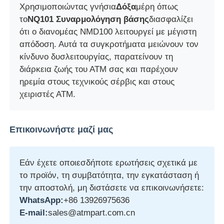
Χρησιμοποιώντας γνήσια
Δόξα
μέρη όπως
το
NQ101 Συναρμολόγηση βάσης
διασφαλίζει
Τμήματα ΑΤΜ Glory NMD
ότι ο διανομέας NMD100 λειτουργεί με μέγιστη
απόδοση. Αυτά τα συγκροτήματα μειώνουν τον
Τμήματα ΑΤΜ OKI
κίνδυνο δυσλειτουργίας, παρατείνουν τη
διάρκεια ζωής του ΑΤΜ σας και παρέχουν
ηρεμία στους τεχνικούς σέρβις και στους
Μέρη ATM Genmega
χειριστές ΑΤΜ.
Bill Acceptor
Επικοινωνήστε μαζί μας
Διαλογιστής τραπεζογραμματίων
Εάν έχετε οποιεσδήποτε ερωτήσεις σχετικά με
το προϊόν, τη συμβατότητα, την εγκατάσταση ή
μετρητής λογαριασμών
την αποστολή, μη διστάσετε να επικοινωνήσετε:
WhatsApp:
+86 13926975636
E-mail:
sales@atmpart.com.cn
Εκτυπωτής καρτών