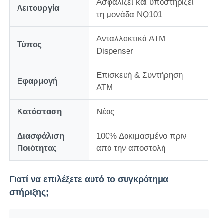
Ασφαλίζει και υποστηρίζει
Λειτουργία
τη μονάδα NQ101
Τμήματα ATM Diebold
Ανταλλακτικό ATM
Τύπος
Dispenser
Ανταλλακτικά NCR ATM
Επισκευή & Συντήρηση
Εφαρμογή
ΑΤΜ
Ανταλλακτικά Wincor ATM
Κατάσταση
Νέος
Τμήματα ΑΤΜ Hyosung
Διασφάλιση
100% Δοκιμασμένο πριν
Ποιότητας
από την αποστολή
Τμήματα Fujitsu ATM
Γιατί να επιλέξετε αυτό το συγκρότημα
Τμήματα ATM Hitachi
στήριξης;
Μέρη GRG ATM