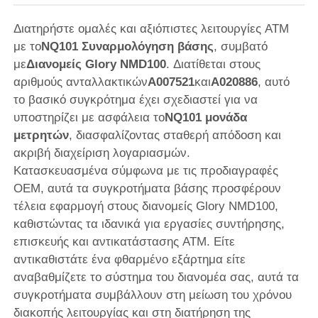
Διατηρήστε ομαλές και αξιόπιστες λειτουργίες ATM
με το
NQ101 Συναρμολόγηση βάσης
, συμβατό
με
Διανομείς Glory NMD100
. Διατίθεται στους
αριθμούς ανταλλακτικών
A007521
και
A020886
, αυτό
το βασικό συγκρότημα έχει σχεδιαστεί για να
υποστηρίζει με ασφάλεια το
NQ101 μονάδα
μετρητών
, διασφαλίζοντας σταθερή απόδοση και
ακριβή διαχείριση λογαριασμών.
Κατασκευασμένα σύμφωνα με τις προδιαγραφές
OEM, αυτά τα συγκροτήματα βάσης προσφέρουν
τέλεια εφαρμογή στους διανομείς Glory NMD100,
καθιστώντας τα ιδανικά για εργασίες συντήρησης,
Αρχική Σελίδα
επισκευής και αντικατάστασης ATM. Είτε
αντικαθιστάτε ένα φθαρμένο εξάρτημα είτε
Προϊόντα
αναβαθμίζετε το σύστημα του διανομέα σας, αυτά τα
συγκροτήματα συμβάλλουν στη μείωση του χρόνου
διακοπής λειτουργίας και στη διατήρηση της
Βίντεο