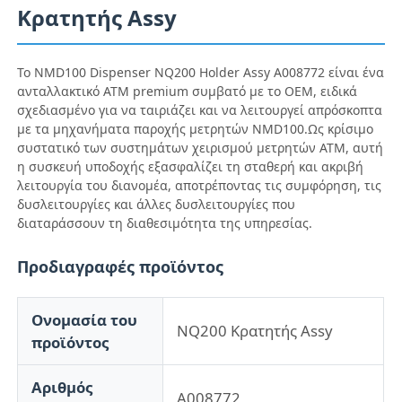
Κρατητής Assy
Το NMD100 Dispenser NQ200 Holder Assy A008772 είναι ένα
ανταλλακτικό ΑΤΜ premium συμβατό με το OEM, ειδικά
σχεδιασμένο για να ταιριάζει και να λειτουργεί απρόσκοπτα
με τα μηχανήματα παροχής μετρητών NMD100.Ως κρίσιμο
συστατικό των συστημάτων χειρισμού μετρητών ATM, αυτή
η συσκευή υποδοχής εξασφαλίζει τη σταθερή και ακριβή
λειτουργία του διανομέα, αποτρέποντας τις συμφόρηση, τις
δυσλειτουργίες και άλλες δυσλειτουργίες που
διαταράσσουν τη διαθεσιμότητα της υπηρεσίας.
Προδιαγραφές προϊόντος
Αρχική Σελίδα
Ονομασία του
NQ200 Κρατητής Assy
προϊόντος
Προϊόντα
Αριθμός
Α008772
Βίντεο