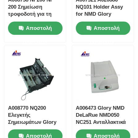
200 Σημείωση
NQ101 Holder Assy
τροφοδοτή για τη
for NMD Glory
δόξα NMD100
NMD100 Dispenser
Αποστολή
Αποστολή
διανομέας
ερώτησης
ερώτησης
A008770 NQ200
A006473 Glory NMD
Ελεγκτής
DeLaRue NMD050
Σημειωμάτων Glory
NC251 Ανταλλακτικά
NMD NMD100
μηχανημάτων
Αποστολή
Αποστολή
Ανταλλακτικά ΑΤΜ
κασέτας ATM