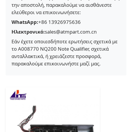
την αποστολή, παρακαλούμε να αισθάνεστε
ελεύθεροι να επικοινωνήσετε:
μηχάνημα POS
WhatsApp:
+86 13926975636
Ηλεκτρονικό:
sales@atmpart.com.cn
Ανταλλακτικά ATM
Εάν έχετε οποιεσδήποτε ερωτήσεις σχετικά με
το A008770 NQ200 Note Qualifier, σχετικά
Μηχάνημα ΑΤΜ
ανταλλακτικά, ή χρειάζεστε προσφορά,
παρακαλούμε επικοινωνήστε μαζί μας.
Ανακυκλωτής νομισμάτων