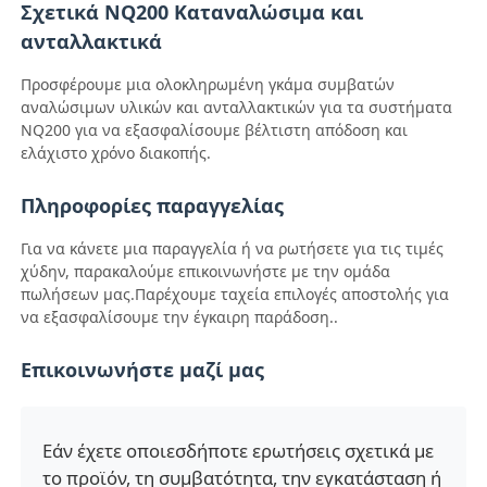
Σχετικά NQ200 Καταναλώσιμα και
ανταλλακτικά
Τμήματα ΑΤΜ Glory NMD
Προσφέρουμε μια ολοκληρωμένη γκάμα συμβατών
αναλώσιμων υλικών και ανταλλακτικών για τα συστήματα
Τμήματα ΑΤΜ OKI
NQ200 για να εξασφαλίσουμε βέλτιστη απόδοση και
ελάχιστο χρόνο διακοπής.
Μέρη ATM Genmega
Πληροφορίες παραγγελίας
Για να κάνετε μια παραγγελία ή να ρωτήσετε για τις τιμές
Bill Acceptor
χύδην, παρακαλούμε επικοινωνήστε με την ομάδα
πωλήσεων μας.Παρέχουμε ταχεία επιλογές αποστολής για
να εξασφαλίσουμε την έγκαιρη παράδοση..
Διαλογιστής τραπεζογραμματίων
Επικοινωνήστε μαζί μας
μετρητής λογαριασμών
Εάν έχετε οποιεσδήποτε ερωτήσεις σχετικά με
Εκτυπωτής καρτών
το προϊόν, τη συμβατότητα, την εγκατάσταση ή