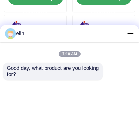
ερώτησης
ερώτησης
elin
7:10 AM
Good day, what product are you looking 
for?
Α006541 NT100
Ανταλλακτικά
Σημείωση Μεταφορά
Μηχανικής Σφιγκτήρα
Glory NMD100
NMD100 BCU 101
NMD050 Συσκευές
Glory ATM
Αποστολή
Αποστολή
ATM
ερώτησης
ερώτησης
Αρχική Σελίδα
Περίπου εμείς
επαφή
Desktop Site