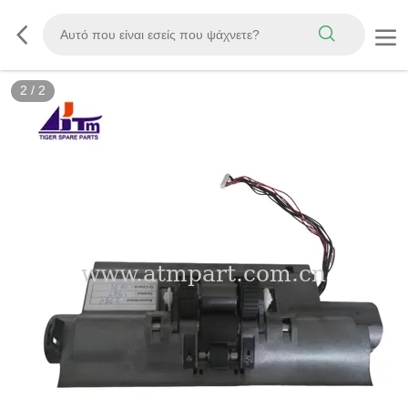
2
/
2