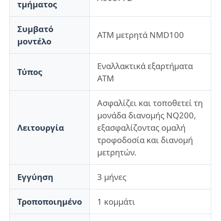
τμήματος
Συμβατό
Σχετικά με εμάς
ΑΤΜ μετρητά NMD100
μοντέλο
Γύρος εργοστασίων
Εναλλακτικά εξαρτήματα
Τύπος
ΑΤΜ
Ποιοτικός έλεγχος
Ασφαλίζει και τοποθετεί τη
μονάδα διανομής NQ200,
επαφή
Λειτουργία
εξασφαλίζοντας ομαλή
τροφοδοσία και διανομή
μετρητών.
Νέα
Εγγύηση
3 μήνες
Όλες οι περιπτώσεις
Τροποποιημένο
1 κομμάτι
Ζητήστε ένα απόσπασμα