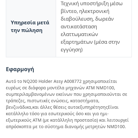
Τεχνική υποστήριξη μέσω
βίντεο, ηλεκτρονική
Τμήματα ATM Diebold
διαβούλευση, δωρεάν
Υπηρεσία μετά
αντικατάσταση
την πώληση
ελαττωματικών
Ανταλλακτικά NCR ATM
εξαρτημάτων (μέσα στην
εγγύηση)
Ανταλλακτικά Wincor ATM
Εφαρμογή
Τμήματα ΑΤΜ Hyosung
Αυτό το NQ200 Holder Assy A008772 χρησιμοποιείται
ευρέως σε διάφορα μοντέλα μηχανών ATM NMD100,
συμπεριλαμβανομένων εκείνων που χρησιμοποιούνται σε
Τμήματα Fujitsu ATM
τράπεζες, πιστωτικές ενώσεις, καταστήματα,
βενζινάδικα,και άλλες θέσεις αυτοεξυπηρέτησηςΕίναι
κατάλληλο τόσο για εσωτερικούς όσο και για ημι-
Τμήματα ATM Hitachi
εξωτερικούς ΑΤΜ (με κατάλληλη προστασία) και λειτουργεί
απρόσκοπτα με το σύστημα διανομής μετρητών NMD100.
Μέρη GRG ATM