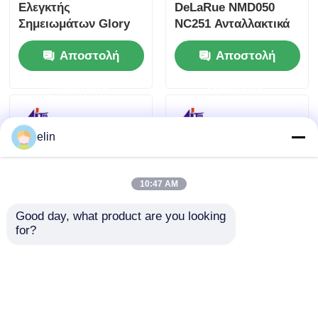
Ελεγκτής
DeLaRue NMD050
Σημειωμάτων Glory
NC251 Ανταλλακτικά
NMD NMD100
μηχανημάτων
Αποστολή
Αποστολή
Ανταλλακτικά ΑΤΜ
κασέτας ATM
ερώτησης
ερώτησης
elin
10:47 AM
Good day, what product are you looking 
for?
Α006541 NT100
Ανταλλακτικά
Σημείωση Μεταφορά
Μηχανικής Σφιγκτήρα
Glory NMD100
NMD100 BCU 101
NMD050 Συσκευές
Glory ATM
Αποστολή
Αποστολή
ATM