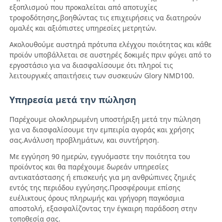
εξοπλισμού που προκαλείται από αποτυχίες
τροφοδότησης,βοηθώντας τις επιχειρήσεις να διατηρούν
Τμήματα ΑΤΜ Glory NMD
ομαλές και αξιόπιστες υπηρεσίες μετρητών.
Ακολουθούμε αυστηρά πρότυπα ελέγχου ποιότητας και κάθε
προϊόν υποβάλλεται σε αυστηρές δοκιμές πριν φύγει από το
Τμήματα ΑΤΜ OKI
εργοστάσιο για να διασφαλίσουμε ότι πληροί τις
λειτουργικές απαιτήσεις των συσκευών Glory NMD100.
Μέρη ATM Genmega
Υπηρεσία μετά την πώληση
Bill Acceptor
Παρέχουμε ολοκληρωμένη υποστήριξη μετά την πώληση
για να διασφαλίσουμε την εμπειρία αγοράς και χρήσης
σας.Ανάλυση προβλημάτων, και συντήρηση.
Διαλογιστής τραπεζογραμματίων
Με εγγύηση 90 ημερών, εγγυόμαστε την ποιότητα του
προϊόντος και θα παρέχουμε δωρεάν υπηρεσίες
αντικατάστασης ή επισκευής για μη ανθρώπινες ζημιές
μετρητής λογαριασμών
εντός της περιόδου εγγύησης.Προσφέρουμε επίσης
ευέλικτους όρους πληρωμής και γρήγορη παγκόσμια
αποστολή, εξασφαλίζοντας την έγκαιρη παράδοση στην
Εκτυπωτής καρτών
τοποθεσία σας.