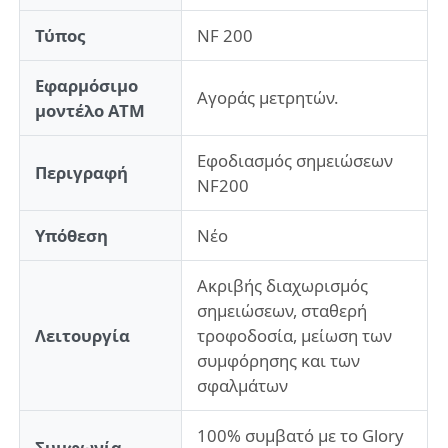
Τύπος
NF 200
Σχετικά με εμάς
Εφαρμόσιμο
Αγοράς μετρητών.
μοντέλο ΑΤΜ
Γύρος εργοστασίων
Εφοδιασμός σημειώσεων
Περιγραφή
NF200
Ποιοτικός έλεγχος
Υπόθεση
Νέο
επαφή
Ακριβής διαχωρισμός
σημειώσεων, σταθερή
Νέα
Λειτουργία
τροφοδοσία, μείωση των
συμφόρησης και των
Όλες οι περιπτώσεις
σφαλμάτων
100% συμβατό με το Glory
Ζητήστε ένα απόσπασμα
Συμφωνία