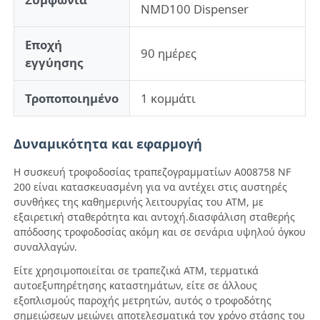
NMD100 Dispenser
Τμήματα ATM Diebold
Εποχή
90 ημέρες
εγγύησης
Ανταλλακτικά NCR ATM
Τροποποιημένο
1 κομμάτι
Ανταλλακτικά Wincor ATM
Δυναμικότητα και εφαρμογή
Η συσκευή τροφοδοσίας τραπεζογραμματίων A008758 NF
Τμήματα ΑΤΜ Hyosung
200 είναι κατασκευασμένη για να αντέχει στις αυστηρές
συνθήκες της καθημερινής λειτουργίας του ΑΤΜ, με
εξαιρετική σταθερότητα και αντοχή.διασφάλιση σταθερής
Τμήματα Fujitsu ATM
απόδοσης τροφοδοσίας ακόμη και σε σενάρια υψηλού όγκου
συναλλαγών.
Τμήματα ATM Hitachi
Είτε χρησιμοποιείται σε τραπεζικά ΑΤΜ, τερματικά
αυτοεξυπηρέτησης καταστημάτων, είτε σε άλλους
εξοπλισμούς παροχής μετρητών, αυτός ο τροφοδότης
Μέρη GRG ATM
σημειώσεων μειώνει αποτελεσματικά τον χρόνο στάσης του