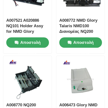
A007521 A020886
Α008772 NMD Glory
NQ101 Holder Assy
Talaris NMD100
for NMD Glory
Διανομέας NQ200
NMD100 Dispenser
Κρατητής Assy
Αποστολή
Αποστολή
ερώτησης
ερώτησης
A008770 NQ200
A006473 Glory NMD