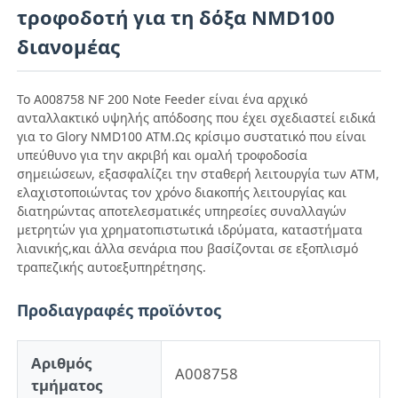
τροφοδοτή για τη δόξα NMD100
διανομέας
Το A008758 NF 200 Note Feeder είναι ένα αρχικό
ανταλλακτικό υψηλής απόδοσης που έχει σχεδιαστεί ειδικά
για το Glory NMD100 ATM.Ως κρίσιμο συστατικό που είναι
υπεύθυνο για την ακριβή και ομαλή τροφοδοσία
σημειώσεων, εξασφαλίζει την σταθερή λειτουργία των ΑΤΜ,
ελαχιστοποιώντας τον χρόνο διακοπής λειτουργίας και
διατηρώντας αποτελεσματικές υπηρεσίες συναλλαγών
μετρητών για χρηματοπιστωτικά ιδρύματα, καταστήματα
λιανικής,και άλλα σενάρια που βασίζονται σε εξοπλισμό
τραπεζικής αυτοεξυπηρέτησης.
Αρχική Σελίδα
Προδιαγραφές προϊόντος
Προϊόντα
Αριθμός
Α008758
τμήματος
Βίντεο