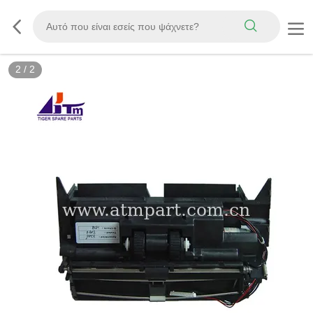
2
/
2