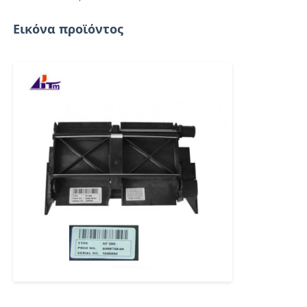
Εικόνα προϊόντος
μηχάνημα POS
Ανταλλακτικά ATM
Μηχάνημα ΑΤΜ
Ανακυκλωτής νομισμάτων