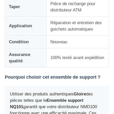
Pièce de rechange pour
Taper
distributeur ATM
Pièces pour ATM Diebold
Réparation et entretien des
Application
guichets automatiques
Pièces ATM NCR
Condition
Nouveau
Pièces d'atmosphère de Wincor
Assurance
100% testé avant expédition
qualité
Pièces de distributeurs Hyosung
Pourquoi choisir cet ensemble de support ?
Pièces de distributeurs automatiques Fujitsu
Utiliser des produits authentiques
Gloire
des
Pièces de distributeurs automatiques Hitachi
pièces telles que le
Ensemble support
NQ101
garantit que votre distributeur NMD100
Pièces d'atmosphère de GRG
fonctionne avec une efficacité maximale. Ces