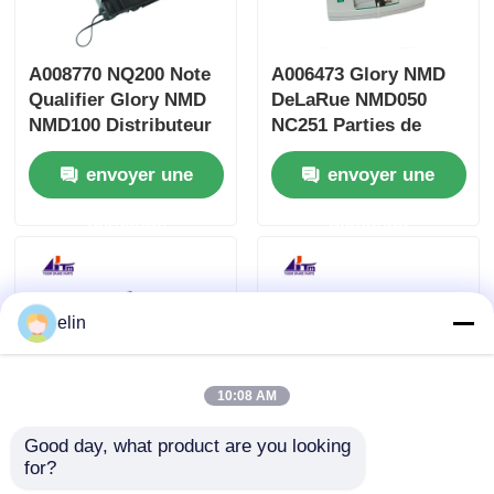
A008770 NQ200 Note
A006473 Glory NMD
Qualifier Glory NMD
DeLaRue NMD050
NMD100 Distributeur
NC251 Parties de
ATM Pièces
machines à guichets
envoyer une
envoyer une
automatiques à
cassettes
demande
demande
elin
10:08 AM
Good day, what product are you looking 
A006541 NT100 Note
A007483 NMD100
for?
Transport Glory
Dispenser BCU 101