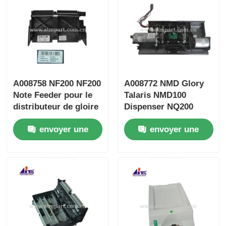
A008758 NF200 NF200
A008772 NMD Glory
Note Feeder pour le
Talaris NMD100
distributeur de gloire
Dispenser NQ200
NMD100
Porteur Assy
envoyer une
envoyer une
demande
demande