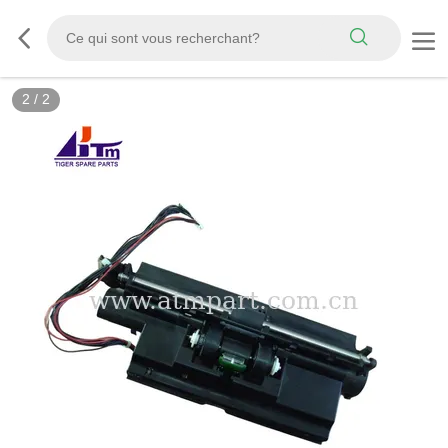
2
/
2