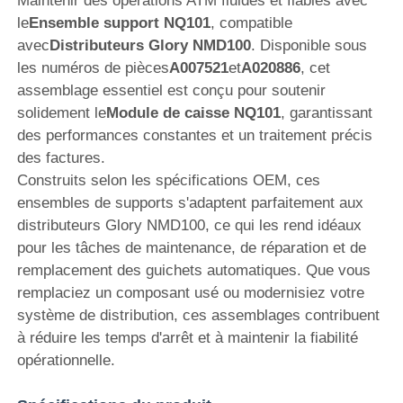
Maintenir des opérations ATM fluides et fiables avec
le
Ensemble support NQ101
, compatible
avec
Distributeurs Glory NMD100
. Disponible sous
les numéros de pièces
A007521
et
A020886
, cet
assemblage essentiel est conçu pour soutenir
solidement le
Module de caisse NQ101
, garantissant
des performances constantes et un traitement précis
des factures.
Construits selon les spécifications OEM, ces
ensembles de supports s'adaptent parfaitement aux
distributeurs Glory NMD100, ce qui les rend idéaux
pour les tâches de maintenance, de réparation et de
remplacement des guichets automatiques. Que vous
Aperçu
remplaciez un composant usé ou modernisiez votre
système de distribution, ces assemblages contribuent
à réduire les temps d'arrêt et à maintenir la fiabilité
Produits
opérationnelle.
Vidéos