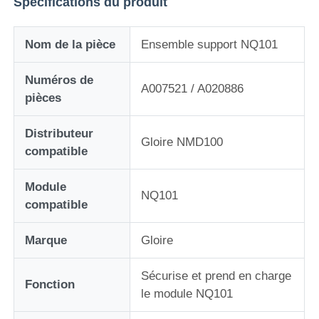
Spécifications du produit
A propos de nous
Nom de la pièce
Ensemble support NQ101
Numéros de
Visite d'usine
A007521 / A020886
pièces
Contrôle de la qualité
Distributeur
Gloire NMD100
compatible
Contact
Module
NQ101
compatible
nouvelles
Marque
Gloire
Tous les cas
Sécurise et prend en charge
Fonction
le module NQ101
Demande de soumission