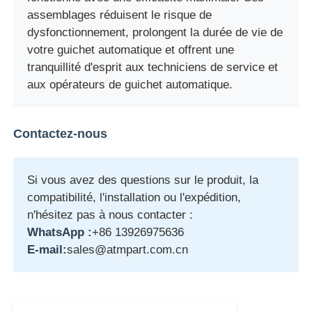
assemblages réduisent le risque de
dysfonctionnement, prolongent la durée de vie de
Pièces de guichet automatique Glory NMD
votre guichet automatique et offrent une
tranquillité d'esprit aux techniciens de service et
Pièces de distributeurs automatiques OKI
aux opérateurs de guichet automatique.
Parties Genmega ATM
Contactez-nous
Accepteur de factures
Si vous avez des questions sur le produit, la
compatibilité, l'installation ou l'expédition,
Tri des billets de banque
n'hésitez pas à nous contacter :
WhatsApp :
+86 13926975636
E-mail:
sales@atmpart.com.cn
compteur de facture
Imprimante de carte