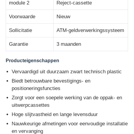
module 2
Reject-cassette
Diebold ATM-onderdelen
Voorwaarde
Nieuw
Sollicitatie
ATM-geldverwerkingssysteem
NCR ATM-onderdelen
Garantie
3 maanden
Wincor ATM-onderdelen
Producteigenschappen
Vervaardigd uit duurzaam zwart technisch plastic
Hyosung ATM onderdelen
Biedt betrouwbare bevestigings- en
positioneringsfuncties
Fujitsu ATM-onderdelen
Zorgt voor een soepele werking van de oppak- en
uitwerpcassettes
Hitachi ATM-onderdelen
Hoge slijtvastheid en lange levensduur
Nauwkeurige afmetingen voor eenvoudige installatie
De Delen van GRG ATM
en vervanging