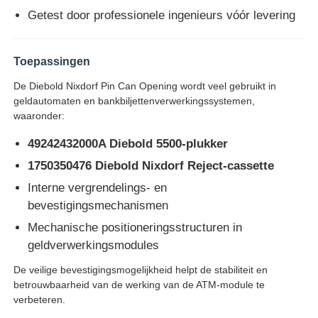
Getest door professionele ingenieurs vóór levering
Glory NMD ATM onderdelen
Toepassingen
OKI ATM-onderdelen
De Diebold Nixdorf Pin Can Opening wordt veel gebruikt in
geldautomaten en bankbiljettenverwerkingssystemen,
waaronder:
Genmega ATM -onderdelen
49242432000A Diebold 5500-plukker
1750350476 Diebold Nixdorf Reject-cassette
Factuuracceptant
Interne vergrendelings- en
bevestigingsmechanismen
Bankbiljetten sorteren
Mechanische positioneringsstructuren in
geldverwerkingsmodules
rekeningsteller
De veilige bevestigingsmogelijkheid helpt de stabiliteit en
betrouwbaarheid van de werking van de ATM-module te
verbeteren.
Kaartprinter