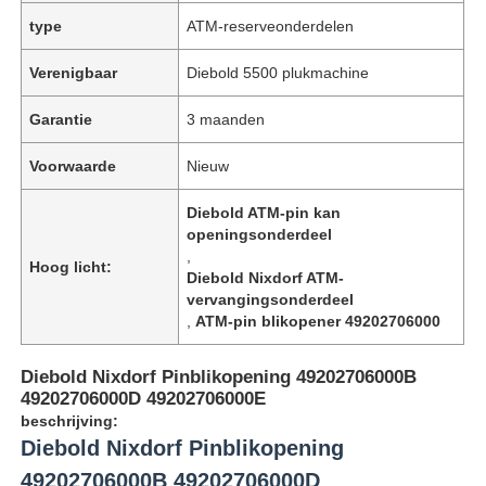
type
ATM-reserveonderdelen
Verenigbaar
Diebold 5500 plukmachine
Garantie
3 maanden
Voorwaarde
Nieuw
Diebold ATM-pin kan
openingsonderdeel
,
Hoog licht:
Diebold Nixdorf ATM-
vervangingsonderdeel
,
ATM-pin blikopener 49202706000
Diebold Nixdorf Pinblikopening 49202706000B
49202706000D 49202706000E
beschrijving:
Diebold Nixdorf Pinblikopening
49202706000B 49202706000D