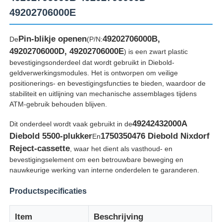
49202706000E
Pin-blikje openen
49202706000B,
De
(P/N:
49202706000D, 49202706000E
) is een zwart plastic
bevestigingsonderdeel dat wordt gebruikt in Diebold-
geldverwerkingsmodules. Het is ontworpen om veilige
positionerings- en bevestigingsfuncties te bieden, waardoor de
stabiliteit en uitlijning van mechanische assemblages tijdens
ATM-gebruik behouden blijven.
49242432000A
Dit onderdeel wordt vaak gebruikt in de
Diebold 5500-plukker
1750350476 Diebold Nixdorf
En
Reject-cassette
, waar het dient als vasthoud- en
Thuis
bevestigingselement om een ​​betrouwbare beweging en
nauwkeurige werking van interne onderdelen te garanderen.
Producten
Productspecificaties
Item
Beschrijving
Videos