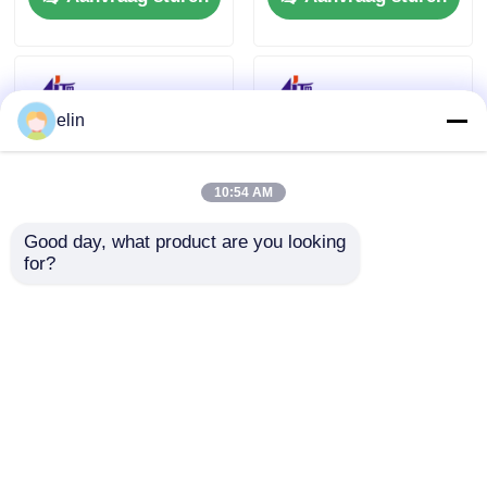
elin
10:54 AM
Good day, what product are you looking 
for?
49225260000B 49-
49225258000B
225260-000B Diebold
Diebold AFD Picker
AFD Picker Fork
Fork Double Detect
Block ATM-
ATM onderdelen
Aanvraag sturen
Aanvraag sturen
onderdelen
Thuis
Ongeveer ons
Contacteer ons
Desktop Site