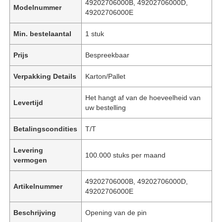
49202706000B, 49202706000D,
Modelnummer
49202706000E
Min. bestelaantal
1 stuk
Prijs
Bespreekbaar
Verpakking Details
Karton/Pallet
Het hangt af van de hoeveelheid van
Levertijd
uw bestelling
Betalingscondities
T/T
Levering
100.000 stuks per maand
vermogen
49202706000B, 49202706000D,
Artikelnummer
49202706000E
Beschrijving
Opening van de pin