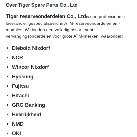
Over Tiger Spare Parts Co., Ltd
pinautomaat
Tiger reserveonderdelen Co., Ltd
is een professionele
leverancier gespecialiseerd in ATM-reserveonderdelen en -
modules. Wij bieden een volledig assortiment
ATM-reserveonderdelen
vervangingsonderdelen voor grote ATM-merken, waaronder:
Diebold Nixdorf
Geldautomaat
NCR
Wincor Nixdorf
Muntrecycler
Hyosung
Fujitsu
Hitachi
GRG Banking
Heerlijkheid
NMD
OKI