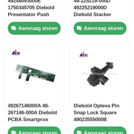
49248093000E
49-225219-000D
1750345705 Diebold
49225219000D
Presentator Push
Diebold Stacker
Plate ATM onderdelen
Divert Door ATM
Aanvraag sturen
Aanvraag sturen
onderdelen
49267146000A 49-
Diebold Opteva Pin
267146-000A Diebold
Snap Lock Square
PCBA Smartprox
49023555000B
toetsenbord 2.0
49023555000D
Aanvraag sturen
Aanvraag sturen