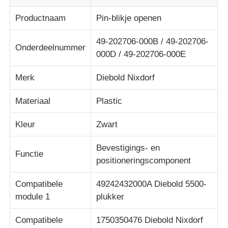
Productnaam
Pin-blikje openen
Over ons
49-202706-000B / 49-202706-
Onderdeelnummer
000D / 49-202706-000E
Fabrieksreis
Merk
Diebold Nixdorf
Kwaliteitscontrole
Materiaal
Plastic
Kleur
Zwart
Contacteer ons
Bevestigings- en
Functie
nieuws
positioneringscomponent
Compatibele
49242432000A Diebold 5500-
Alle Gevallen
module 1
plukker
Compatibele
1750350476 Diebold Nixdorf
Vraag een offerte aan