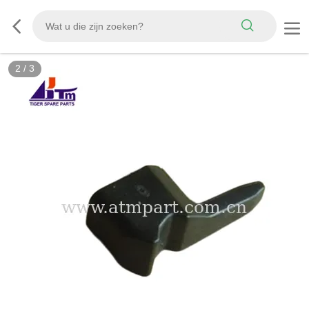
2
/
3