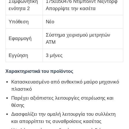
Συμφωνητική
1750350476 Ντίμπολντ Νίξντορφ
ενότητα 2
Απορρίψτε την κασέτα
Τμήματα ATM Diebold
Υπόθεση
Νέο
Ανταλλακτικά NCR ATM
Σύστημα χειρισμού μετρητών
Εφαρμογή
ΑΤΜ
Ανταλλακτικά Wincor ATM
Εγγύηση
3 μήνες
Τμήματα ΑΤΜ Hyosung
Χαρακτηριστικά του προϊόντος
Κατασκευασμένο από ανθεκτικό μαύρο μηχανικό
Τμήματα Fujitsu ATM
πλαστικό
Παρέχει αξιόπιστες λειτουργίες στερέωσης και
θέσης
Τμήματα ATM Hitachi
Διασφαλίζει την ομαλή λειτουργία του συλλέκτη
και απορρίπτει τις συναθροίσεις κασέτας
Μέρη GRG ATM