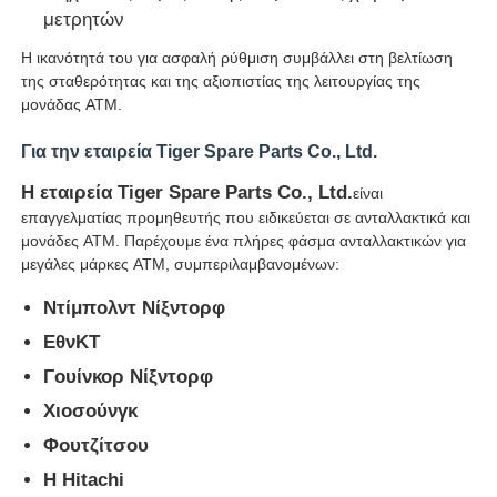
μετρητών
μηχάνημα POS
Η ικανότητά του για ασφαλή ρύθμιση συμβάλλει στη βελτίωση
της σταθερότητας και της αξιοπιστίας της λειτουργίας της
μονάδας ATM.
Ανταλλακτικά ATM
Για την εταιρεία Tiger Spare Parts Co., Ltd.
Μηχάνημα ΑΤΜ
Η εταιρεία Tiger Spare Parts Co., Ltd.
είναι
επαγγελματίας προμηθευτής που ειδικεύεται σε ανταλλακτικά και
μονάδες ATM. Παρέχουμε ένα πλήρες φάσμα ανταλλακτικών για
Ανακυκλωτής νομισμάτων
μεγάλες μάρκες ATM, συμπεριλαμβανομένων:
Ντίμπολντ Νίξντορφ
ΕθνΚΤ
Γουίνκορ Νίξντορφ
Χιοσούνγκ
Φουτζίτσου
Η Hitachi