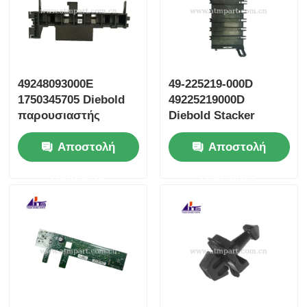
49248093000E
49-225219-000D
1750345705 Diebold
49225219000D
παρουσιαστής
Diebold Stacker
πίνακα ATM
Divert Door ΑΤΜ
Αποστολή
Αποστολή
Μέρη
ερώτησης
ερώτησης