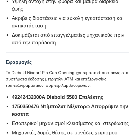
Υψηλή αντοχή στην φθορά και μακρά διάρκεια
ζωής
Τμήματα ΑΤΜ Glory NMD
Ακριβείς διαστάσεις για εύκολη εγκατάσταση και
αντικατάσταση
Τμήματα ΑΤΜ OKI
Δοκιμάζεται από επαγγελματίες μηχανικούς πριν
από την παράδοση
Μέρη ATM Genmega
Εφαρμογές
Bill Acceptor
Το Diebold Nixdorf Pin Can Opening χρησιμοποιείται ευρέως στα
συστήματα έκδοσης μετρητών ATM και επεξεργασίας
τραπεζογραμματίων, συμπεριλαμβανομένων:
Διαλογιστής τραπεζογραμματίων
49242432000A Diebold 5500 Επιλέκτης
1750350476 Ντίμπολντ Νίξντορφ Απορρίψτε την
μετρητής λογαριασμών
κασέτα
Εσωτερικοί μηχανισμοί κλεισίματος και στερέωσης
Εκτυπωτής καρτών
Μηχανικές δομές θέσης σε μονάδες χειρισμού