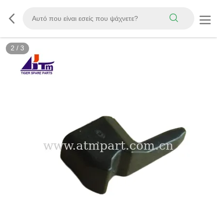
2
/
3