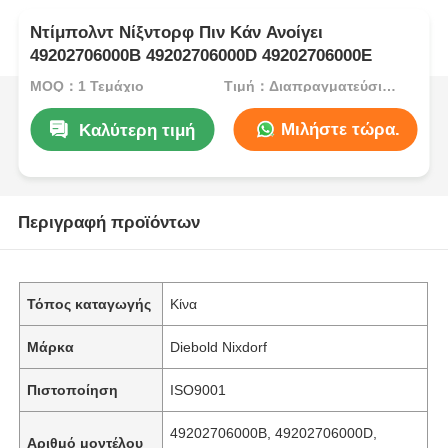
Ντίμπολντ Νίξντορφ Πιν Κάν Ανοίγει
49202706000B 49202706000D 49202706000E
MOQ：1 Τεμάχιο
Τιμή：Διαπραγματεύσιμος
Μιλήστε τώρα.
Καλύτερη τιμή
Περιγραφή προϊόντων
Τόπος καταγωγής
Κίνα
Μάρκα
Diebold Nixdorf
Πιστοποίηση
ISO9001
49202706000B, 49202706000D,
Αριθμό μοντέλου