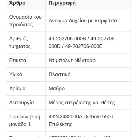
Άρθρο
Περιγραφή
Ονομασία του
Σχετικά με εμάς
Άνοιγμα δοχείου με καρφίτσα
προϊόντος
Γύρος εργοστασίων
Αριθμός
49-202706-000B / 49-202706-
τμήματος
000D / 49-202706-000E
Ποιοτικός έλεγχος
Ετικέτα
Ντίμπολντ Νίξντορφ
Υλικό
Πλαστικό
επαφή
Χρώμα
Μαύρο
Νέα
Λειτουργία
Μέρος στερέωσης και θέσης
Όλες οι περιπτώσεις
Συμφωνητική
49242432000A Diebold 5500
μονάδα 1
Επιλέκτης
Ζητήστε ένα απόσπασμα