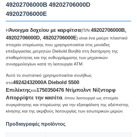
49202706000B 49202706000D
49202706000E
Άνοιγμα δοχείου με καρφίτσα
49202706000B,
Η
(Π/Ν:
49202706000D, 49202706000E
) είναι ένα μαύρο πλαστικό
στοιχείο στερέωσης που χρησιμοποιείται στις μονάδες
επεξεργασίας μετρητών Diebold.Βοηθά στη διατήρηση της
σταθερότητας και της ευθυγράμμισης των μηχανικών
συναρμολογίων κατά τη λειτουργία ATM.
Αυτό το συστατικό χρησιμοποιείται συνήθως
49242432000A Diebold 5500
στο
Επιλέκτης
1750350476 Ντίμπολντ Νίξντορφ
και
Αρχική Σελίδα
Απορρίψτε την κασέτα
, όπου λειτουργεί ως στοιχείο
συγκράτησης και στερέωσης για την εξασφάλιση της αξιόπιστης
κίνησης και της ακριβούς λειτουργίας των εσωτερικών μερών.
Προϊόντα
Προδιαγραφές προϊόντος
Βίντεο