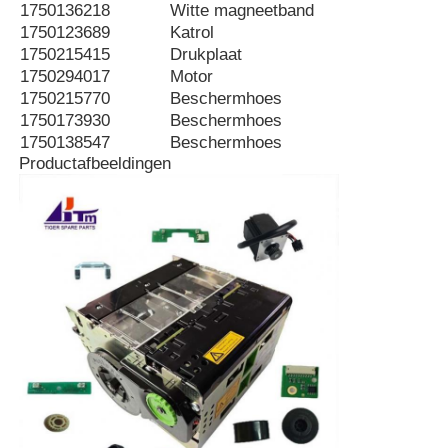
1750136218
Witte magneetband
1750123689
Katrol
Diebold ATM-onderdelen
1750215415
Drukplaat
1750294017
Motor
1750215770
Beschermhoes
NCR ATM-onderdelen
1750173930
Beschermhoes
1750138547
Beschermhoes
Productafbeeldingen
Wincor ATM-onderdelen
Hyosung ATM onderdelen
Fujitsu ATM-onderdelen
Hitachi ATM-onderdelen
De Delen van GRG ATM