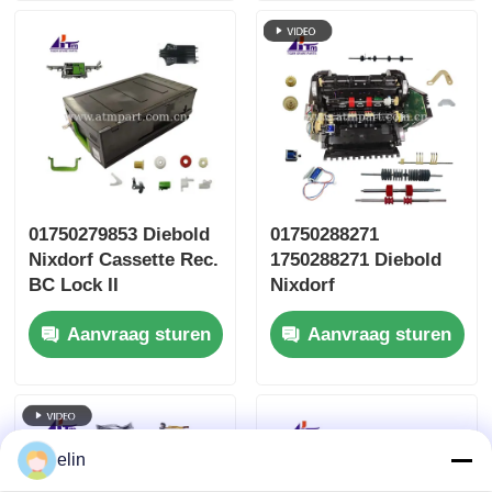
01750279853 Diebold
01750288271
Nixdorf Cassette Rec.
1750288271 Diebold
BC Lock II
Nixdorf
Geldautomaat
Aanvraag sturen
Aanvraag sturen
Reserveonderdelen
elin