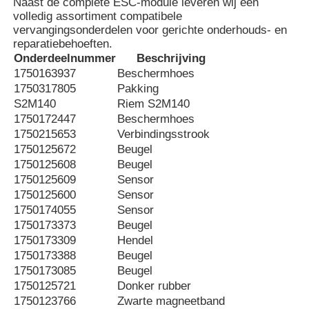
Naast de complete ESC-module leveren wij een
volledig assortiment compatibele
vervangingsonderdelen voor gerichte onderhouds- en
Over ons
reparatiebehoeften.
Onderdeelnummer
Beschrijving
1750163937
Beschermhoes
Fabrieksreis
1750317805
Pakking
S2M140
Riem S2M140
1750172447
Beschermhoes
Kwaliteitscontrole
1750215653
Verbindingsstrook
1750125672
Beugel
1750125608
Beugel
Contacteer ons
1750125609
Sensor
1750125600
Sensor
1750174055
Sensor
nieuws
1750173373
Beugel
1750173309
Hendel
1750173388
Beugel
Alle Gevallen
1750173085
Beugel
1750125721
Donker rubber
1750123766
Zwarte magneetband
Vraag een offerte aan