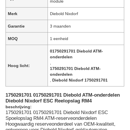
module
Merk
Diebold Nixdorf
Garantie
3 maanden
MOQ
1 eenheid
01750291701 Diebold ATM-
onderdelen
,
Hoog licht:
1750291701 Diebold ATM-
onderdelen
,
Diebold Nixdorf 1750291701
1750291701 01750291701 Diebold ATM-onderdelen
Diebold Nixdorf ESC Reelopslag RM4
beschrijving:
1750291701 01750291701 Diebold Nixdorf ESC
Spoelopslag RM4 ATM-reserveonderdelen
Hoogwaardig reserveonderdeel van OEM-kwaliteit,
ontworpen voor Diebold Nixdorf-geldautomaten,