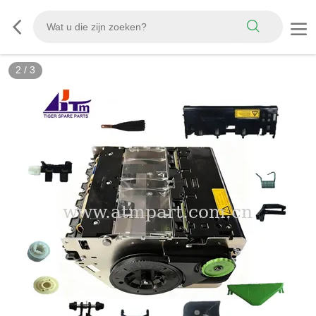
2
/
3