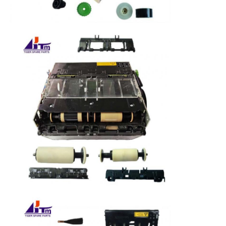
Glory NMD ATM onderdelen
OKI ATM-onderdelen
Genmega ATM -onderdelen
Factuuracceptant
Bankbiljetten sorteren
rekeningsteller
Kaartprinter