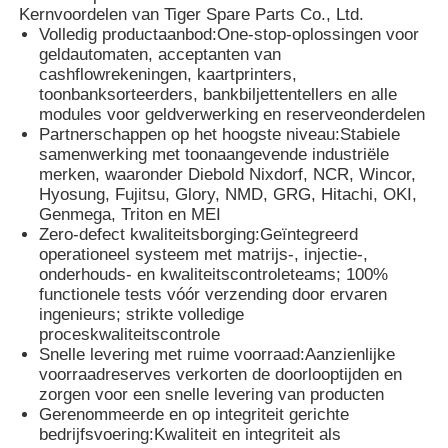
Kernvoordelen van Tiger Spare Parts Co., Ltd.
Volledig productaanbod:
One-stop-oplossingen voor
geldautomaten, acceptanten van
cashflowrekeningen, kaartprinters,
toonbanksorteerders, bankbiljettentellers en alle
modules voor geldverwerking en reserveonderdelen
Partnerschappen op het hoogste niveau:
Stabiele
samenwerking met toonaangevende industriële
merken, waaronder Diebold Nixdorf, NCR, Wincor,
Hyosung, Fujitsu, Glory, NMD, GRG, Hitachi, OKI,
Genmega, Triton en MEI
Zero-defect kwaliteitsborging:
Geïntegreerd
operationeel systeem met matrijs-, injectie-,
onderhouds- en kwaliteitscontroleteams; 100%
functionele tests vóór verzending door ervaren
ingenieurs; strikte volledige
proceskwaliteitscontrole
Snelle levering met ruime voorraad:
Aanzienlijke
voorraadreserves verkorten de doorlooptijden en
zorgen voor een snelle levering van producten
Gerenommeerde en op integriteit gerichte
bedrijfsvoering:
Kwaliteit en integriteit als