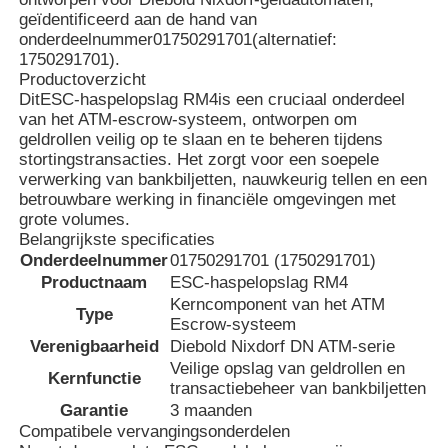
geïdentificeerd aan de hand van
onderdeelnummer
01750291701
(alternatief:
1750291701).
Productoverzicht
Dit
ESC-haspelopslag RM4
is een cruciaal onderdeel
van het ATM-escrow-systeem, ontworpen om
geldrollen veilig op te slaan en te beheren tijdens
stortingstransacties. Het zorgt voor een soepele
verwerking van bankbiljetten, nauwkeurig tellen en een
betrouwbare werking in financiële omgevingen met
grote volumes.
Belangrijkste specificaties
Onderdeelnummer
01750291701 (1750291701)
Productnaam
ESC-haspelopslag RM4
Kerncomponent van het ATM
Type
Thuis
Escrow-systeem
Verenigbaarheid
Diebold Nixdorf DN ATM-serie
Veilige opslag van geldrollen en
Kernfunctie
Producten
transactiebeheer van bankbiljetten
Garantie
3 maanden
Compatibele vervangingsonderdelen
Videos