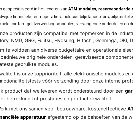
ijn gespecialiseerd in het leveren van
ATM-modules, reserveonderdele
dwijde financiële tech-operaties, inclusief biljetacceptors, biljetentel
tiële contant geldverwerkingsmodules, vervangende onderdelen en d
nze producten zijn compatibel met topmerken in de industr
lory, NMD, GRG, Fujitsu, Hyosung, Hitachi, Genmega, OKI, Da
m te voldoen aan diverse budgettaire en operationele eisen
loednieuwe originele onderdelen, gereviseerde componente
eteste gebruikte modules.
waliteit is onze topprioriteit: alle elektronische modules 
unctionaliteitstests vóór verzending door onze interne prof
lk product dat we leveren wordt ondersteund door een
gar
et betrekking tot prestaties en productiekwaliteit.
erk met ons samen voor betrouwbare, kosteneffectieve
AT
inanciële apparatuur
afgestemd op de behoeften van de w