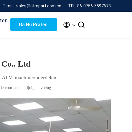
E-mail: sales@atmpart.com.cn
TEL: 86-0756-5597673
ten


Ga Nu Praten.
 Co., Ltd
en-ATM-machineonderdelen
e voorraad en tijdige levering.