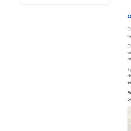
O
O
s
O
o
p
T
d
e
B
p