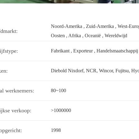
Noord-Amerika , Zuid-Amerika , West-Europ
dmarkt:
Oosten , Afrika , Oceanië , Wereldwijd
ijfstype:
Fabrikant , Exporteur , Handelsmaatschappij
en:
Diebold Nixdorf, NCR, Wincor, Fujitsu, H
al werknemers:
80~100
lijkse verkoop:
>1000000
opgericht:
1998