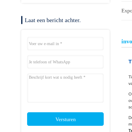
Expor
Laat een bericht achter.
inv
T
T
v
O
o
s
D
Versturen
m
T