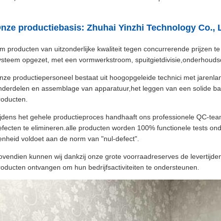
nze productiebasis: Zhuhai Yinzhi Technology Co., L
m producten van uitzonderlijke kwaliteit tegen concurrerende prijzen t
ysteem opgezet, met een vormwerkstroom, spuitgietdivisie,onderhoudsd
nze productiepersoneel bestaat uit hoogopgeleide technici met jarenla
nderdelen en assemblage van apparatuur,het leggen van een solide ba
roducten.
ijdens het gehele productieproces handhaaft ons professionele QC-team 
efecten te elimineren.alle producten worden 100% functionele tests on
enheid voldoet aan de norm van "nul-defect".
ovendien kunnen wij dankzij onze grote voorraadreserves de levertijden
roducten ontvangen om hun bedrijfsactiviteiten te ondersteunen.