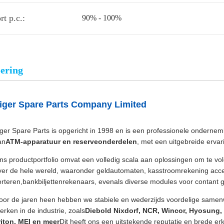
t p.c.:
90% - 100%
oering
iger Spare Parts Company Limited
iger Spare Parts is opgericht in 1998 en is een professionele ondernem
an
ATM-apparatuur en reserveonderdelen
, met een uitgebreide ervar
ns productportfolio omvat een volledig scala aan oplossingen om te vo
ver de hele wereld, waaronder geldautomaten, kasstroomrekening accept
orteren,bankbiljettenrekenaars, evenals diverse modules voor contant 
oor de jaren heen hebben we stabiele en wederzijds voordelige sa
erken in de industrie, zoals
Diebold Nixdorf, NCR, Wincor, Hyosung, 
riton, MEI en meer
Dit heeft ons een uitstekende reputatie en brede er