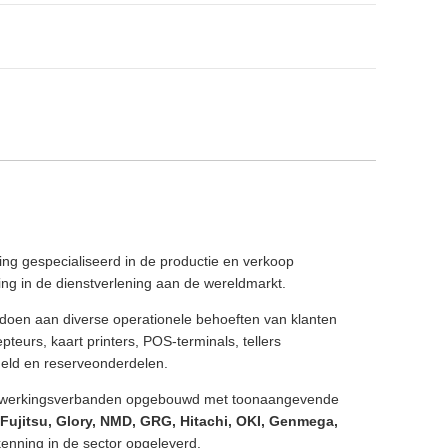
ing gespecialiseerd in de productie en verkoop
ing in de dienstverlening aan de wereldmarkt.
ldoen aan diverse operationele behoeften van klanten
eurs, kaart printers, POS-terminals, tellers
geld en reserveonderdelen.
menwerkingsverbanden opgebouwd met toonaangevende
Fujitsu, Glory, NMD, GRG, Hitachi, OKI, Genmega,
kenning in de sector opgeleverd.