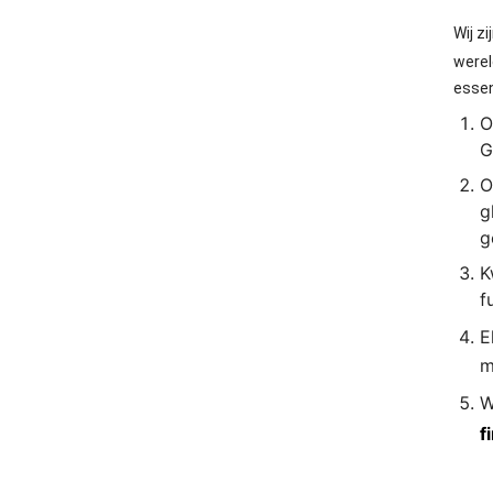
Wij z
werel
essen
O
G
O
g
g
K
f
E
m
W
f