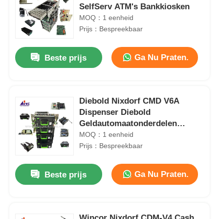
SelfServ ATM's Bankkiosken
MOQ：1 eenheid
Prijs：Bespreekbaar
Ga Nu Praten.
Beste prijs
Diebold Nixdorf CMD V6A
Dispenser Diebold
Geldautomaatonderdelen
DN250A Bank
MOQ：1 eenheid
Geldautomaatonderdelen
Prijs：Bespreekbaar
Ga Nu Praten.
Beste prijs
Wincor Nixdorf CDM-V4 Cash