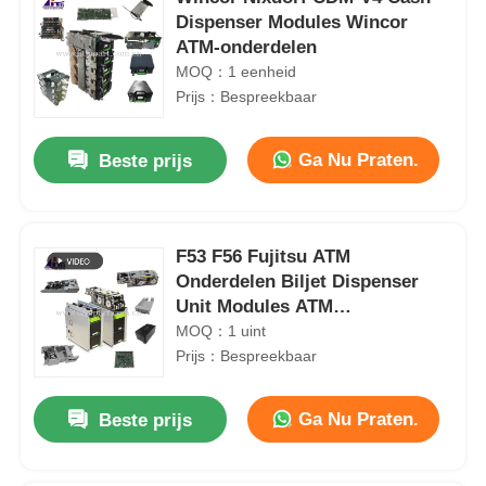
Dispenser Modules Wincor
ATM-onderdelen
MOQ：1 eenheid
Prijs：Bespreekbaar
Ga Nu Praten.
Beste prijs
F53 F56 Fujitsu ATM
Onderdelen Biljet Dispenser
Unit Modules ATM
Reserveonderdelen Kiosk
MOQ：1 uint
Prijs：Bespreekbaar
Ga Nu Praten.
Beste prijs