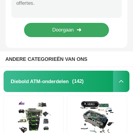
Op maat gemaakte ATM onderdelen Diebold NCR Wincor Hyosung Hitachi Fujitsu Glory Genmega OKI
15111985-1 Genmega ATM Onderdelen G2500 SCDU III Geldautomaat Reserveonderdelen
Diebold ATM-onderdelen
14117000-1 Genmega ATM-onderdelen G2500 SCDU WCDU CST Cassette
NCR ATM-onderdelen
Wincor ATM-onderdelen
ANDERE CATEGORIEËN VAN ONS
Hyosung ATM onderdelen
(142)
Diebold ATM-onderdelen
Fujitsu ATM-onderdelen
Hitachi ATM-onderdelen
De Delen van GRG ATM