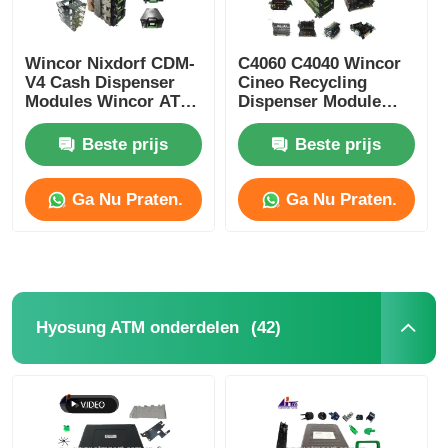
Wincor Nixdorf CDM-
C4060 C4040 Wincor
V4 Cash Dispenser
Cineo Recycling
Modules Wincor ATM-
Dispenser Module
onderdelen
ATM
Vervangingsonderdelen
Beste prijs
Beste prijs
Ga Nu Praten.
Ga Nu Praten.
(42)
Hyosung ATM onderdelen