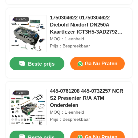
1750304622 01750304622
Diebold Nixdorf DN250A
Kaartlezer ICT3H5-3AD2792
ATM Onderdelen
MOQ：1 eenheid
Prijs：Bespreekbaar
Ga Nu Praten.
Beste prijs
445-0761208 445-0732257 NCR
Thuis
S2 Presenter R/A ATM
Onderdelen
MOQ：1 eenheid
Producten
Prijs：Bespreekbaar
VeriFone VX520 Credit Card POS Terminal EMV NFC Machine Onderdelen
Onderdelen voor VeriFone VX820 Credit Card POS PIN Pad Met Kabel POS Machine
Videos
Ga Nu Praten.
Beste prijs