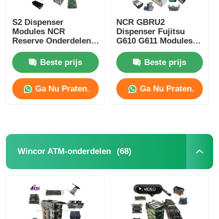
pinautomaat
S2 Dispenser
NCR GBRU2
Modules NCR
Dispenser Fujitsu
Reserve Onderdelen
G610 G611 Modules
Voor NCR SelfServ
ATM Onderdelen
ATM-reserveonderdelen
ATM's Bankkiosken
Beste prijs
Beste prijs
Geldautomaat
Ga Nu Praten.
Ga Nu Praten.
Muntrecycler
(68)
Wincor ATM-onderdelen