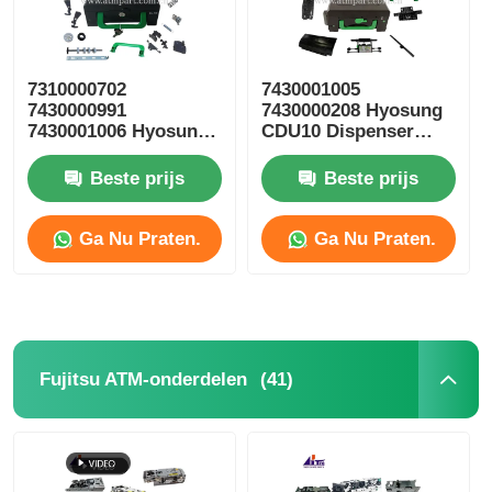
7310000702
7430001005
7430000991
7430000208 Hyosung
7430001006 Hyosung
CDU10 Dispenser
ATM-onderdelen
Cassette ATM
CDU10
Onderdelen
Beste prijs
Beste prijs
Afwijzingscassette
Ga Nu Praten.
Ga Nu Praten.
(41)
Fujitsu ATM-onderdelen