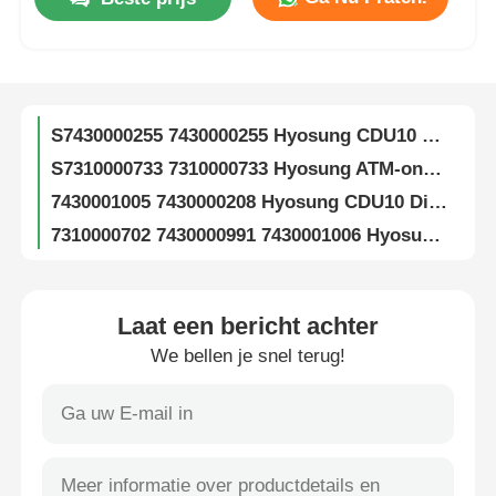
7310000709 S310000709 Hyosung ATM Onderdelen CDU10 HCDU Hoofdbehuizing Assy
S7010000232 7010000232 Hyosung ATM Onderdelen HCDU 5CST Achter Type TTW Dispenser
Over ons
S7310000386 7310000386 Hyosung CDU10 SF12 Opmerking Afzonderlijke montage ATM-machine onderdelen
S7430000255 7430000255 Hyosung CDU10 SF34 Notaafscheider ATM Onderdeel
Fabrieksreis
S7310000733 7310000733 Hyosung ATM-onderdelen CDU10 Cash Dispenser Clamp Carriage Assy
7430001005 7430000208 Hyosung CDU10 Dispenser Cassette ATM Onderdelen
Kwaliteitscontrole
7310000702 7430000991 7430001006 Hyosung ATM-onderdelen CDU10 Afwijzingscassette
445-0753508 445-0729811 NCR Selfserv S2 SNT TLA Assy ATM Reserveonderdelen
Contacteer ons
445-0761204 445-0729120 445-0782431 NCR S2 Wagon R/A ATM-onderdelen
RGB 100 Glory Cash Recycler CRM met cassette ATM reserveonderdeel
Laat een bericht achter
nieuws
Glory RGB 200 Cash Recycling Machine CRM ATM Onderdelen
We bellen je snel terug!
Glory Vertera 6G Kasser Cash Recycler TCR-module Geldautomaten Onderdelen
Alle Gevallen
OKI G8 RG8 ATM Recycler Modules And Replacement Parts Cash Recycling Solutions
SR7500 CRM Cash Recycling Dispenser Module
Vraag een offerte aan
NCR Selfserv 22 6622 Cash Dispenser Bank ATM Machine Nieuw gebruikt