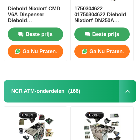
Diebold Nixdorf CMD
1750304622
V6A Dispenser
01750304622 Diebold
Glory NMD ATM onderdelen
Diebold
Nixdorf DN250A
Geldautomaatonderdelen
Kaartlezer ICT3H5-
DN250A Bank
3AD2792 ATM
Beste prijs
Beste prijs
OKI ATM-onderdelen
Geldautomaatonderdelen
Onderdelen
Ga Nu Praten.
Ga Nu Praten.
Genmega ATM -onderdelen
Factuuracceptant
(166)
NCR ATM-onderdelen
Bankbiljetten sorteren
rekeningsteller
Kaartprinter