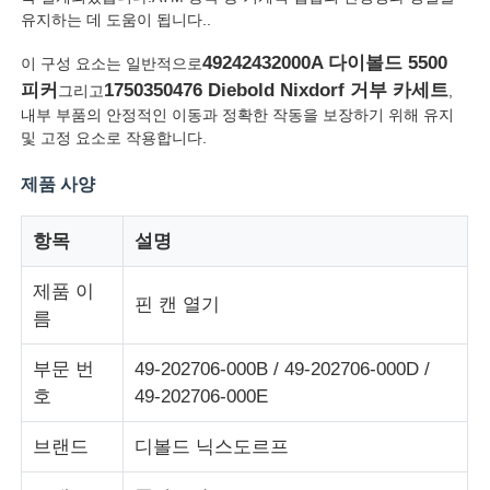
유지하는 데 도움이 됩니다..
49242432000A 다이볼드 5500
이 구성 요소는 일반적으로
피커
1750350476 Diebold Nixdorf 거부 카세트
그리고
,
내부 부품의 안정적인 이동과 정확한 작동을 보장하기 위해 유지
및 고정 요소로 작용합니다.
제품 사양
항목
설명
제품 이
핀 캔 열기
름
홈
부문 번
49-202706-000B / 49-202706-000D /
호
49-202706-000E
제품 소개
브랜드
디볼드 닉스도르프
동영상