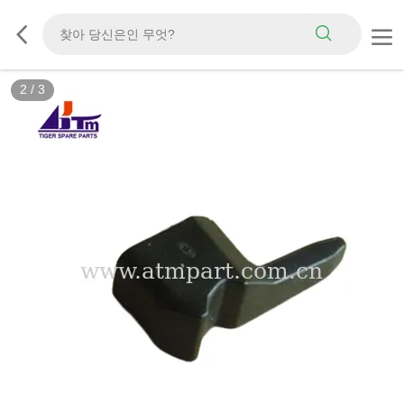
2
/
3