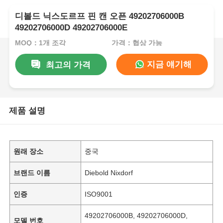
디볼드 닉스도르프 핀 캔 오픈 49202706000B
49202706000D 49202706000E
MOQ：1개 조각
가격：협상 가능
지금 얘기해
최고의 가격
제품 설명
원래 장소
중국
브랜드 이름
Diebold Nixdorf
인증
ISO9001
49202706000B, 49202706000D,
모델 번호