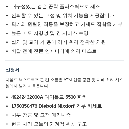
내구성있는 검은 공학 플라스틱으로 제조
디볼드 ATM 부품
신뢰할 수 있는 고정 및 위치 기능을 제공합니다
픽커의 원활한 작동을 보장하고 카세트 집합을 거부
높은 마모 저항성 및 긴 서비스 수명
NCR ATM 부품
설치 및 교체 가 용이 하기 위해 정확한 차원
배달 전에 전문 엔지니어에 의해 테스트
Wincor ATM 부품
하요성 ATM 부품
신청서
디볼드 닉스도르프 핀 캔 오픈은 ATM 현금 공급 및 지폐 처리 시스
템에서 널리 사용됩니다.
후지쓰 ATM 부품
49242432000A 다이볼드 5500 피커
1750350476 Diebold Nixdorf 거부 카세트
히타치 ATM 부품
내부 잠금 및 고정 메커니즘
현금 처리 모듈의 기계적 위치 구조
GRG ATM 부분