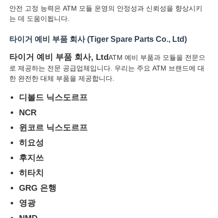
안전 고정 능력은 ATM 모듈 운영의 안정성과 신뢰성을 향상시키
는 데 도움이됩니다.
Glory NMD ATM 부품
타이거 예비 부품 회사 (Tiger Spare Parts Co., Ltd)
OKI ATM 부품
타이거 예비 부품 회사, Ltd
ATM 예비 부품과 모듈을 전문으
로 제공하는 전문 공급업체입니다. 우리는 주요 ATM 브랜드에 대
한 완전한 대체 부품을 제공합니다.
Genmega ATM 부품
디볼드 닉스도르프
NCR
빌 수락자
윈코르 닉스도르프
히요성
지폐 분류기
후지쓰
히타치
지폐계수기
GRG 은행
영광
카드 프린터