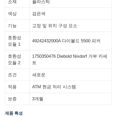
소재
플라스틱
색상
검은색
회사 소개
기능
고정 및 위치 구성 요소
공장 투어
호환성
49242432000A 다이볼드 5500 피커
모듈 1
품질 관리
호환성
1750350476 Diebold Nixdorf 거부 카세
모듈 2
트
연락처
조건
새로운
뉴스
적용
ATM 현금 처리 시스템
모든 케이스
보증
3개월
제품 특성
견적 요청