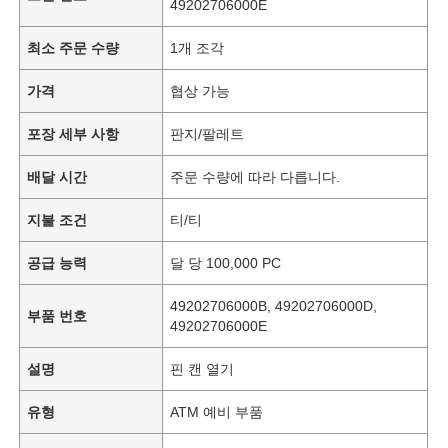
49202706000E
최소 주문 수량
1개 조각
가격
협상 가능
포장 세부 사항
판지/팔레트
배달 시간
주문 수량에 따라 다릅니다.
지불 조건
티/티
공급 능력
달 당 100,000 PC
49202706000B, 49202706000D,
부품 번호
49202706000E
설명
핀 캔 열기
유형
ATM 예비 부품