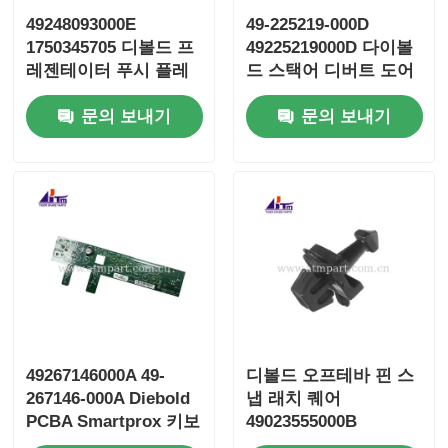
49248093000E
49-225219-000D
1750345705 디볼드 프
49225219000D 다이볼
레젠테이터 푸시 플레
드 스택어 디버트 도어
이트 ATM 부품
ATM 부품
문의 보내기
문의 보내기
49267146000A 49-
디볼드 오프테바 핀 스
267146-000A Diebold
냅 래치 퀘어
PCBA Smartprox 키보
49023555000B
드 2.0
49023555000D