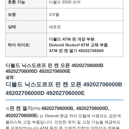
호환 가능
디볼드 5500 피커
보증
3개월
상태
새로운
디볼드 ATM 핀 개장 부분
,
하이 라이트:
Diebold Nixdorf ATM 교체 부품
,
ATM 핀 캔 열기 49202706000
디볼드 닉스도르프 핀 캔 오픈 49202706000B
49202706000D 49202706000E
설명:
디볼드 닉스도르프 핀 캔 오픈 49202706000B
49202706000D 49202706000E
핀 캔 열기
49202706000B, 49202706000D,
의
(P/N:
49202706000E
) 는 Diebold 현금 처리 모듈에 사용되는 검은색
플라스틱 고정 부품입니다. 안전한 위치 및 고정 기능을 제공하도
록 설계되었습니다.ATM 동작 중 기계적 집합의 안정성과 정렬을