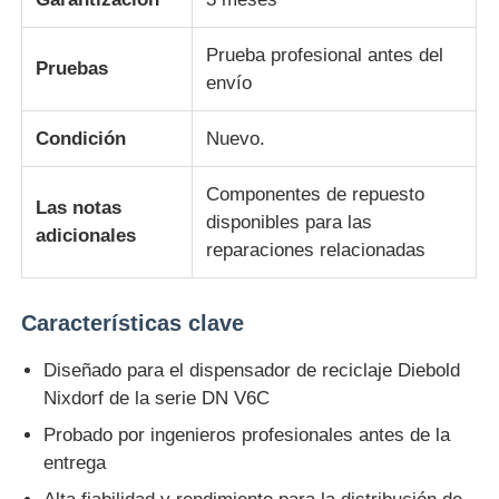
Prueba profesional antes del
Piezas para cajeros automáticos Diebold
Pruebas
envío
Piezas para cajeros automáticos NCR
Condición
Nuevo.
Componentes de repuesto
Piezas de cajero automático Wincor
Las notas
disponibles para las
adicionales
reparaciones relacionadas
Partes de cajeros automáticos Hyosung
Características clave
Partes de cajeros automáticos de Fujitsu
Diseñado para el dispensador de reciclaje Diebold
Nixdorf de la serie DN V6C
Componentes de cajeros automáticos de Hitachi
Probado por ingenieros profesionales antes de la
entrega
Piezas del cajero automático de GRG