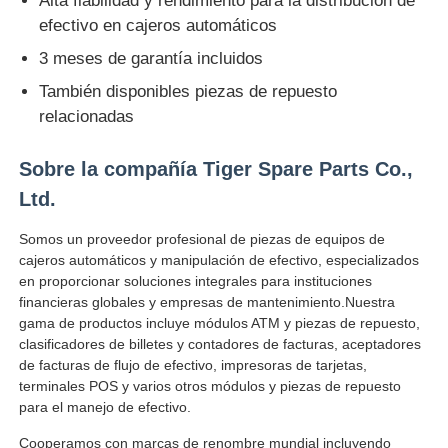
Alta fiabilidad y rendimiento para la distribución de
efectivo en cajeros automáticos
Glory NMD piezas ATM
3 meses de garantía incluidos
También disponibles piezas de repuesto
Partes de cajeros automáticos OKI
relacionadas
Sobre la compañía Tiger Spare Parts Co.,
Piezas de cajero automático de Genmega
Ltd.
Aceptador de billetes
Somos un proveedor profesional de piezas de equipos de
cajeros automáticos y manipulación de efectivo, especializados
en proporcionar soluciones integrales para instituciones
Sortador de billetes
financieras globales y empresas de mantenimiento.Nuestra
gama de productos incluye módulos ATM y piezas de repuesto,
clasificadores de billetes y contadores de facturas, aceptadores
contador de la cuenta
de facturas de flujo de efectivo, impresoras de tarjetas,
terminales POS y varios otros módulos y piezas de repuesto
para el manejo de efectivo.
Impresora de la tarjeta
Cooperamos con marcas de renombre mundial incluyendo