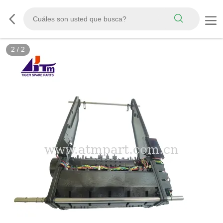
2
/
2