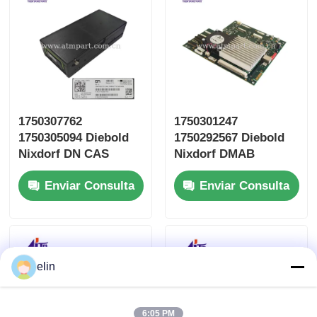
1750307762
1750301247
1750305094 Diebold
1750292567 Diebold
Nixdorf DN CAS
Nixdorf DMAB
Cásete de reciclaje
MOVEm CDAA cpl
Enviar Consulta
Enviar Consulta
seguro
RM4 Consejo de
Administración
elin
6:05 PM