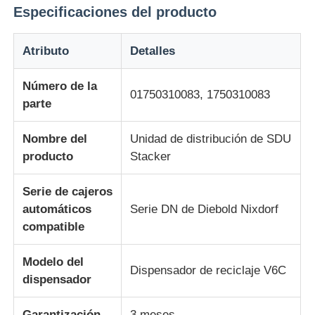
Especificaciones del producto
Sobre nosotros
Atributo
Detalles
Visita a la fábrica
Número de la
01750310083, 1750310083
parte
Control de Calidad
Nombre del
Unidad de distribución de SDU
producto
Stacker
Contacto
Serie de cajeros
automáticos
Serie DN de Diebold Nixdorf
noticias
compatible
Modelo del
Todos los casos
Dispensador de reciclaje V6C
dispensador
Solicitar una cotización
Garantización
3 meses