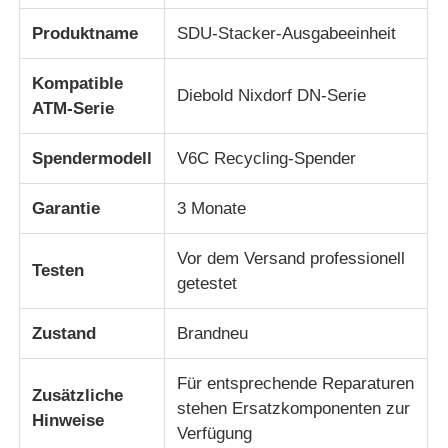
Produktname
SDU-Stacker-Ausgabeeinheit
Über uns
Kompatible
Diebold Nixdorf DN-Serie
ATM-Serie
Fabrik Tour
Spendermodell
V6C Recycling-Spender
Qualitätskontrolle
Garantie
3 Monate
Kontakt
Vor dem Versand professionell
Testen
getestet
Nachrichten
Zustand
Brandneu
Alle Fälle
Für entsprechende Reparaturen
Zusätzliche
stehen Ersatzkomponenten zur
Hinweise
Verfügung
Referenzen