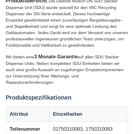
Produktübersicht:
Die Diebold Nixdorf DN SDU Stacker
Dispense Unit (SDU) wurde speziell für den V6C Recycling
Dispenser der DN-Serie entwickelt. Dieses hochwertige
Ersatzteil gewährleistet einen zuverlässigen Bargeldausgabe-
und Stapelbetrieb und sorgt für eine optimale Leistung des
Geldautomaten. Jedes Gerät wird vor dem Versand von unseren
professionellen Ingenieuren gründlichen Tests unterzogen, um
Funktionalität und Haltbarkeit zu gewährleisten.
3 Monate Garantie
Wir bieten eine
auf allen SDU Stacker
Dispense Units. Neben kompletten SDU-Einheiten bieten wir
auch eine große Auswahl an zugehörigen Ersatzkomponenten
zur Unterstützung Ihrer Wartungs- und
Reparaturanforderungen.
Startseite
Produktspezifikationen
Produkte
Attribut
Einzelheiten
Teilenummer
01750310083, 1750310083
Videos