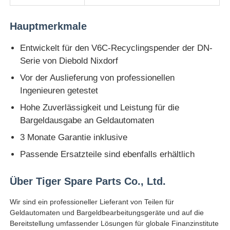
Hauptmerkmale
Diebold ATM-Teile
Entwickelt für den V6C-Recyclingspender der DN-
NCR-Geldautomatenteile
Serie von Diebold Nixdorf
Vor der Auslieferung von professionellen
Ingenieuren getestet
Ersatzteile für Wincor-Geldautomaten
Hohe Zuverlässigkeit und Leistung für die
Bargeldausgabe an Geldautomaten
Hyosung ATM-Teile
3 Monate Garantie inklusive
Passende Ersatzteile sind ebenfalls erhältlich
Fujitsu Geldautomaten-Teile
Über Tiger Spare Parts Co., Ltd.
Hitachi-Geldautomaten-Teile
Wir sind ein professioneller Lieferant von Teilen für
Geldautomaten und Bargeldbearbeitungsgeräte und auf die
GRG ATM-Teile
Bereitstellung umfassender Lösungen für globale Finanzinstitute