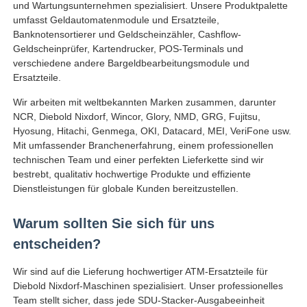
und Wartungsunternehmen spezialisiert. Unsere Produktpalette
umfasst Geldautomatenmodule und Ersatzteile,
Glory NMD ATM-Teile
Banknotensortierer und Geldscheinzähler, Cashflow-
Geldscheinprüfer, Kartendrucker, POS-Terminals und
verschiedene andere Bargeldbearbeitungsmodule und
OKI ATM-Teile
Ersatzteile.
Wir arbeiten mit weltbekannten Marken zusammen, darunter
NCR, Diebold Nixdorf, Wincor, Glory, NMD, GRG, Fujitsu,
Genmega ATM -Teile
Hyosung, Hitachi, Genmega, OKI, Datacard, MEI, VeriFone usw.
Mit umfassender Branchenerfahrung, einem professionellen
technischen Team und einer perfekten Lieferkette sind wir
Rechnungsprüfer
bestrebt, qualitativ hochwertige Produkte und effiziente
Dienstleistungen für globale Kunden bereitzustellen.
Banknoten-Sortierer
Warum sollten Sie sich für uns
entscheiden?
Rechnungszähler
Wir sind auf die Lieferung hochwertiger ATM-Ersatzteile für
Diebold Nixdorf-Maschinen spezialisiert. Unser professionelles
Karten-Drucker
Team stellt sicher, dass jede SDU-Stacker-Ausgabeeinheit