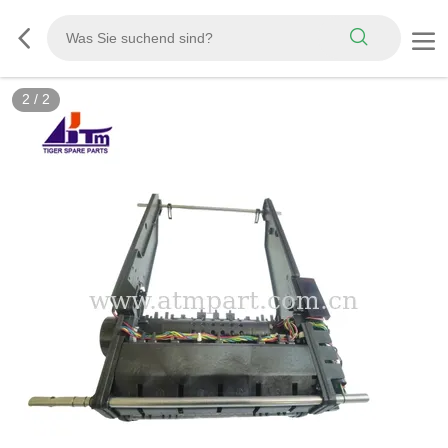
2
/
2