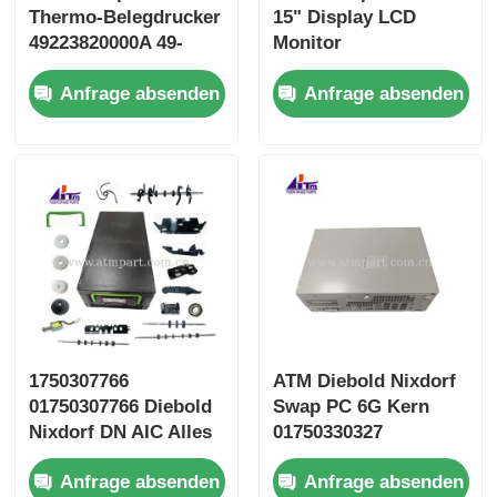
Thermo-Belegdrucker
15" Display LCD
49223820000A 49-
Monitor
223820-000A
49201788000G 49-
Anfrage absenden
Anfrage absenden
201788-000G
1750307766
ATM Diebold Nixdorf
01750307766 Diebold
Swap PC 6G Kern
Nixdorf DN AIC Alles
01750330327
auf Kassette
1750330327
Anfrage absenden
Anfrage absenden