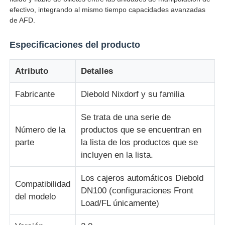
efectivo, integrando al mismo tiempo capacidades avanzadas
de AFD.
Sobre nosotros
Especificaciones del producto
Visita a la fábrica
Atributo
Detalles
Control de Calidad
Fabricante
Diebold Nixdorf y su familia
Se trata de una serie de
Contacto
Número de la
productos que se encuentran en
parte
la lista de los productos que se
incluyen en la lista.
noticias
Los cajeros automáticos Diebold
Compatibilidad
Todos los casos
DN100 (configuraciones Front
del modelo
Load/FL únicamente)
Solicitar una cotización