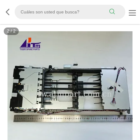
2
/
2