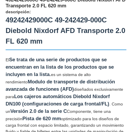
Transporte 2.0 FL 620 mm
descripción:
49242429000C 49-242429-000C
Diebold Nixdorf AFD Transporte 2.0
FL 620 mm
Se trata de una serie de productos que se
El
encuentran en la lista de los productos que se
incluyen en la lista.
es un sistema de alto
Modulo de transporte de distribución
rendimiento
avanzada de funciones (AFD)
diseñados exclusivamente
Inicio
Los cajeros automáticos Diebold Nixdorf
para
DN100 (configuraciones de carga frontal/FL)
. Como
Versión 2.0 de la serie C
un
Componente, tiene una
Productos
Pista de 620 mm
precisión
optimizado para los diseños de
carga frontal con espacio limitado, garantizando un movimiento
Videos
fluido y fiable de billetes entre las unidades de manipulación de