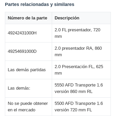
Partes relacionadas y similares
Glory NMD piezas ATM
Número de la parte
Descripción
Partes de cajeros automáticos OKI
2.0 FL presentador, 720
49242431000H
mm
Piezas de cajero automático de Genmega
2.0 presentador RA, 860
49254691000D
mm
Aceptador de billetes
2.0 Presentación FL, 625
Las demás partidas
mm
Sortador de billetes
5550 AFD Transporte 1.6
Las demás:
versión 860 mm RL
contador de la cuenta
No se puede obtener
5500 AFD Transporte 1.6
en el mercado
versión 720 mm FL
Impresora de la tarjeta