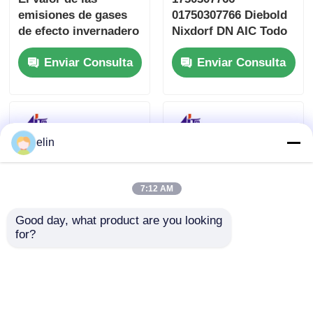
emisiones de gases
01750307766 Diebold
de efecto invernadero
Nixdorf DN AIC Todo
es el valor de las
en casete Desnudo
Enviar Consulta
Enviar Consulta
emisiones de gases
Seguro
de efecto
invernadero.
elin
7:12 AM
Good day, what product are you looking 
for?
ATM Diebold Nixdorf
01750310083 Diebold
Swap PC 6G Núcleo
Nixdorf DN SDU
01750330327
Unidad de
1750330327
distribución de
Enviar Consulta
Enviar Consulta
apilamiento V6C