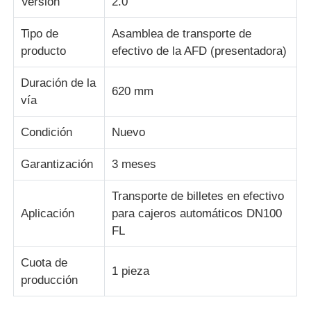
Versión
2.0
Tipo de
Asamblea de transporte de
Piezas para cajeros automáticos Diebold
producto
efectivo de la AFD (presentadora)
Piezas para cajeros automáticos NCR
Duración de la
620 mm
vía
Piezas de cajero automático Wincor
Condición
Nuevo
Garantización
3 meses
Partes de cajeros automáticos Hyosung
Transporte de billetes en efectivo
Partes de cajeros automáticos de Fujitsu
Aplicación
para cajeros automáticos DN100
FL
Componentes de cajeros automáticos de Hitachi
Cuota de
1 pieza
producción
Piezas del cajero automático de GRG