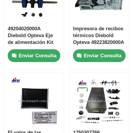
49204020000A
Impresora de recibos
Diebold Opteva Eje
térmicos Diebold
de alimentación Kit
Opteva 49223820000A
PM Partes de cajeros
49-223820-000A
Enviar Consulta
Enviar Consulta
automáticos
agresivos
El valor de las
1750307766