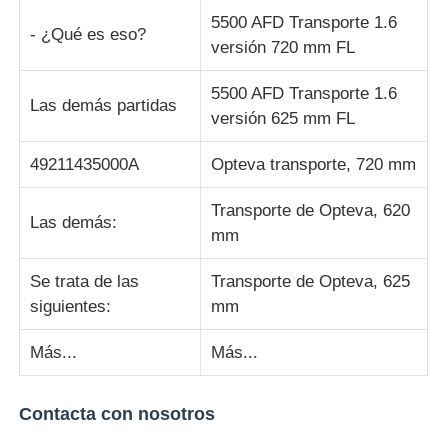
5500 AFD Transporte 1.6
- ¿Qué es eso?
máquina de pos
versión 720 mm FL
5500 AFD Transporte 1.6
Las demás partidas
Repuestos para cajeros automáticos
versión 625 mm FL
49211435000A
Opteva transporte, 720 mm
cajero automático
Transporte de Opteva, 620
Las demás:
Reciclador de monedas
mm
Se trata de las
Transporte de Opteva, 625
siguientes:
mm
Más...
Más...
Contacta con nosotros