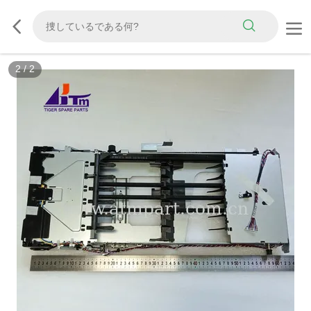
2
/
2