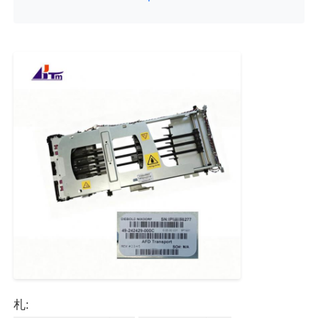
POS端末
ATMのスペアパーツ
ATM機
コインリサイクル機
札: