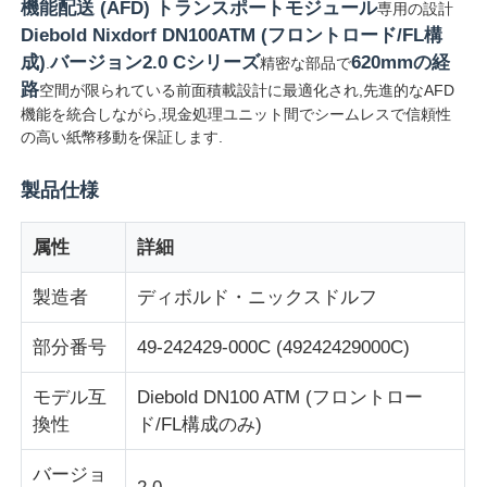
機能配送 (AFD) トランスポートモジュール
専用の設計
Diebold Nixdorf DN100ATM (フロントロード/FL構
成)
バージョン2.0 Cシリーズ
620mmの経
.
精密な部品で
路
空間が限られている前面積載設計に最適化され,先進的なAFD
機能を統合しながら,現金処理ユニット間でシームレスで信頼性
の高い紙幣移動を保証します.
製品仕様
属性
詳細
製造者
ディボルド・ニックスドルフ
ホーム
部分番号
49-242429-000C (49242429000C)
モデル互
Diebold DN100 ATM (フロントロー
製品
換性
ド/FL構成のみ)
バージョ
ビデオ