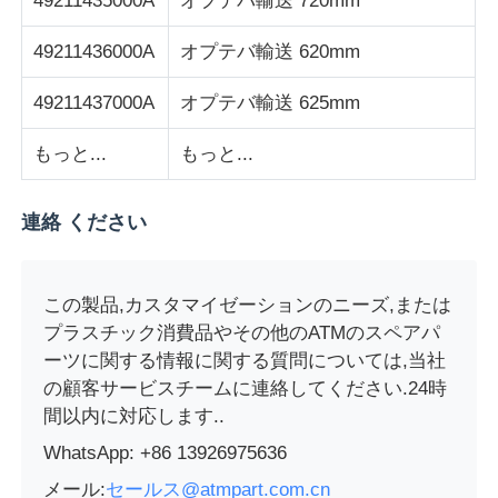
49211435000A
オプテバ輸送 720mm
49211436000A
オプテバ輸送 620mm
Glory NMD ATM Parts
49211437000A
オプテバ輸送 625mm
OKIATM部品
もっと...
もっと...
Genmega ATM部品
連絡 ください
請求書受領者
この製品,カスタマイゼーションのニーズ,または
プラスチック消費品やその他のATMのスペアパ
紙幣ソート機
ーツに関する情報に関する質問については,当社
の顧客サービスチームに連絡してください.24時
手形のカウンター
間以内に対応します..
WhatsApp: +86 13926975636
カード プリンター
メール:
セールス@atmpart.com.cn