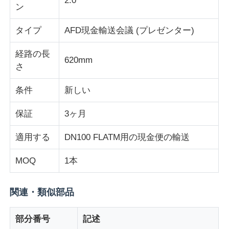
2.0
ン
企業情報
タイプ
AFD現金輸送会議 (プレゼンター)
経路の長
620mm
会社案内
さ
条件
新しい
品質管理
保証
3ヶ月
お問い合わせ
適用する
DN100 FLATM用の現金便の輸送
ニュース
MOQ
1本
すべての場合
関連・類似部品
部分番号
記述
見積依頼