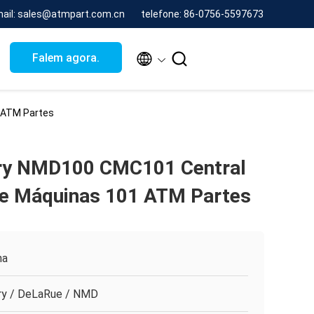
mail: sales@atmpart.com.cn
telefone: 86-0756-5597673


Falem agora.
 ATM Partes
ry NMD100 CMC101 Central
de Máquinas 101 ATM Partes
na
ry / DeLaRue / NMD