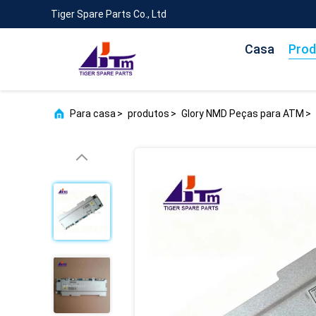
Tiger Spare Parts Co., Ltd
Casa
Prod
Para casa
>
produtos
>
Glory NMD Peças para ATM
>