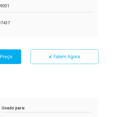
O9001
07437
 Preço
Falem Agora.
Usado para: