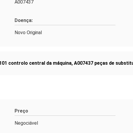
A007437
Doença:
Novo Original
01 controlo central da máquina
,
A007437 peças de substit
Preço
Negociável