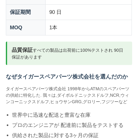
保証期間
90 日
企業情報
MOQ
1本
会社案内
品質保証
すべての製品は出荷前に100%テストされ 90日
品質管理
保証があります
お問い合わせ
なぜタイガースペアパーツ株式会社を選んだのか
タイガースペアパーツ株式会社 1998年からATMのスペアパーツ
の供給に特化した. 我々は,ダイボルドニックスドルフ,NCR,ウィ
ニュース
ンコーニックスドルフ,ヒョウサンGRG,グロリー,フジツーなど
世界中に迅速な配送と豊富な在庫
すべての場合
プロのエンジニアが 配達前に製品をテストする
見積依頼
供給された製品に対する3ヶ月の保証