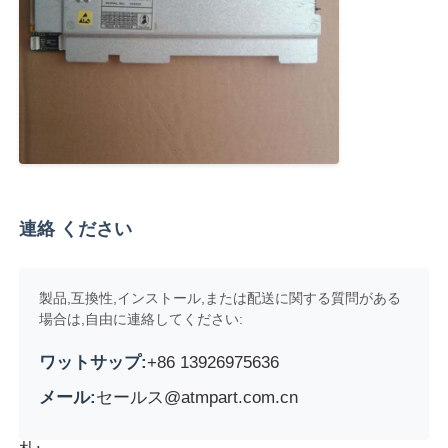
Glory NMD ATM Parts
OKIATM部品
Genmega ATM部品
連絡 ください
請求書受領者
製品,互換性,インストール,または配送に関する質問がある
紙幣ソート機
場合は,自由に連絡してください:
ワットサップ:
+86 13926975636
手形のカウンター
メール:
セールス@atmpart.com.cn
カード プリンター