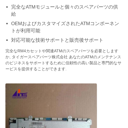
完全なATMモジュールと個々のスペアパーツの供
給
ダイボルド ATM部品
OEMおよびカスタマイズされたATMコンポーネン
トが利用可能
NCR ATM 部品
対応可能な技術サポートと販売後サポート
完全なRM4カセットや関連ATMのスペアパーツを必要とします
Wincor ATM 部品
か, タイガースペアパーツ株式会社 あなたのATMのメンテナンス
のビジネスをサポートするために信頼性の高い製品と専門的なサ
ービスを提供することができます.
ハヨサンATM部品
フジツーATM部品
ヒタチATM部品
GRG自動支払機の部品