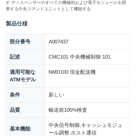
す.ディスペンサーのすべての機械的および電子モジュールを調
整する中央コマンドユニットとして機能する.
製品仕様
部分番号
A007437
記述
CMC101 中央機械制御 101
適用可能な
NMD100 現金配送機
ATMモデル
条件
新しい
ホーム
品質
輸送前100%検査
製品
中央信号制御,キャッシュモジュ
基本機能
ール調整,ホスト通信
ビデオ