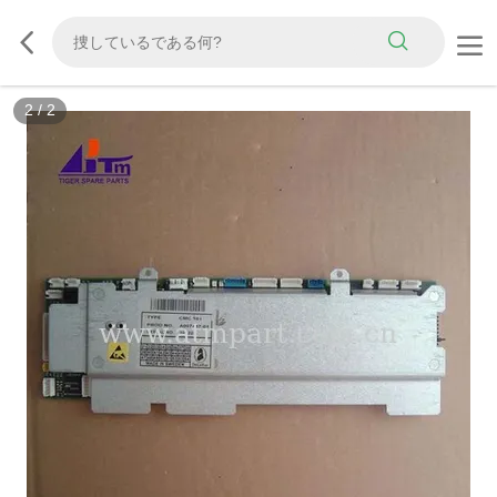
2
/
2