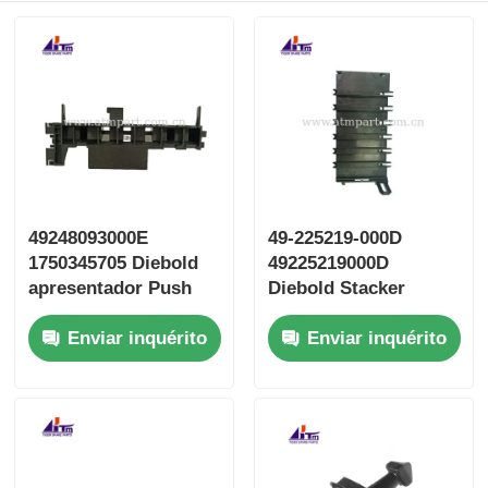
49248093000E
49-225219-000D
1750345705 Diebold
49225219000D
apresentador Push
Diebold Stacker
Plate ATM Peças
Divert Door ATM
Enviar inquérito
Enviar inquérito
Parts