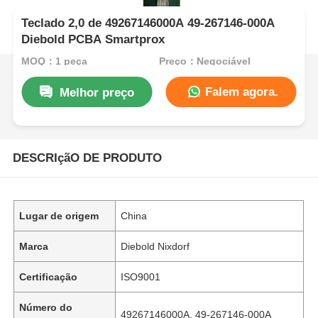
Teclado 2,0 de 49267146000A 49-267146-000A
Diebold PCBA Smartprox
MOQ：1 peça
Preço：Negociável
Falem agora.
Melhor preço
DESCRIçãO DE PRODUTO
Lugar de origem
China
Marca
Diebold Nixdorf
Certificação
ISO9001
Número do
49267146000A, 49-267146-000A