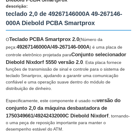
descrição:
teclado 2,0 de 49267146000A 49-267146-
000A Diebold PCBA Smartprox
Teclado PCBA Smartprox 2.0
O
(Número da
49267146000A/49-267146-000A
peça:
) é uma placa de
Conjunto selecionador
controle eletrônico projetada para
Diebold Nixdorf 5550 versão 2.0
. Esta placa fornece
funções de transmissão de sinal e controle para o sistema de
teclado Smartprox, ajudando a garantir uma comunicação
confiável e uma operação suave dentro do módulo de
distribuição de dinheiro.
Casa
versão do
Especificamente, este componente é usado no
conjunto 2,0 da máquina desbastadora de
1750349661/49242432000C Diebold Nixdorf
Produtos
, tornando-
o uma peça de reposição importante para manter o
desempenho estável do ATM.
Vídeos