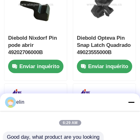
Diebold Nixdorf Pin
Diebold Opteva Pin
pode abrir
Snap Latch Quadrado
49202706000B
49023555000B
49202706000D
49023555000D
Enviar inquérito
Enviar inquérito
49202706000E
elin
6:29 AM
Good day, what product are you looking 