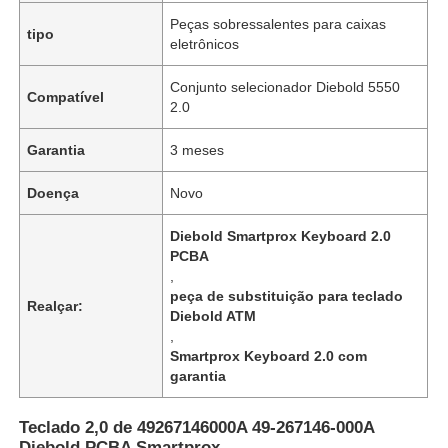
Peças sobressalentes para caixas
tipo
eletrônicos
Conjunto selecionador Diebold 5550
Compatível
2.0
Garantia
3 meses
Doença
Novo
Diebold Smartprox Keyboard 2.0
PCBA
,
peça de substituição para teclado
Realçar:
Diebold ATM
,
Smartprox Keyboard 2.0 com
garantia
Teclado 2,0 de 49267146000A 49-267146-000A
Diebold PCBA Smartprox