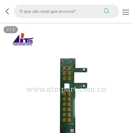
2
/
2