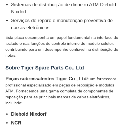
Sistemas de distribuição de dinheiro ATM Diebold
Nixdorf
máquina de cartão
Serviços de reparo e manutenção preventiva de
caixas eletrônicos
Peças sobressalentes para caixas eletrônicos
Esta placa desempenha um papel fundamental na interface do
teclado e nas funções de controle interno do módulo seletor,
Máquina ATM
contribuindo para um desempenho confiável na distribuição de
notas.
Reciclador de moedas
Sobre Tiger Spare Parts Co., Ltd
Peças sobressalentes Tiger Co., Ltd
é um fornecedor
profissional especializado em peças de reposição e módulos
ATM. Fornecemos uma gama completa de componentes de
reposição para as principais marcas de caixas eletrônicos,
incluindo:
Diebold Nixdorf
NCR