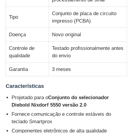
Conjunto de placa de circuito
Diebold Partes de caixas automáticas
Tipo
impresso (PCBA)
Doença
Novo original
Peças ATM NCR
Controle de
Testado profissionalmente antes
Peças ATM Wincor
qualidade
do envio
Garantia
3 meses
Partes de caixas eletrónicos Hyosung
Características
Partes de caixas eletrônicos Fujitsu
Projetado para o
Conjunto do selecionador
Diebold Nixdorf 5550 versão 2.0
Peças de caixas eletrônicos Hitachi
Fornece comunicação e controle estáveis ​​do
teclado Smartprox
Peças de GRG ATM
Componentes eletrônicos de alta qualidade