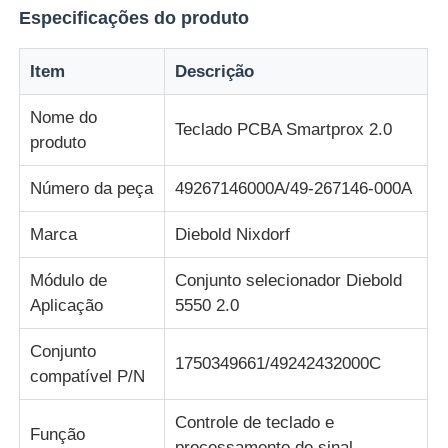
Especificações do produto
Quem Somos
Item
Descrição
Nome do
Fábrica
Teclado PCBA Smartprox 2.0
produto
Controle de Qualidade
Número da peça
49267146000A/49-267146-000A
Marca
Diebold Nixdorf
Fale Conosco
Módulo de
Conjunto selecionador Diebold
Aplicação
5550 2.0
notícias
Conjunto
1750349661/49242432000C
Todos os casos
compatível P/N
Controle de teclado e
Função
Pedir um orçamento
processamento de sinal