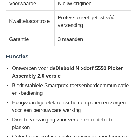
Voorwaarde
Nieuw origineel
Diebold ATM-onderdelen
Professioneel getest vóór
Kwaliteitscontrole
verzending
NCR ATM-onderdelen
Garantie
3 maanden
Wincor ATM-onderdelen
Functies
Ontworpen voor de
Diebold Nixdorf 5550 Picker
Hyosung ATM onderdelen
Assembly 2.0 versie
Biedt stabiele Smartprox-toetsenbordcommunicatie
en -bediening
Fujitsu ATM-onderdelen
Hoogwaardige elektronische componenten zorgen
voor een betrouwbare werking
Hitachi ATM-onderdelen
Directe vervanging voor versleten of defecte
planken
De Delen van GRG ATM
Getest door professionele ingenieurs vóór levering