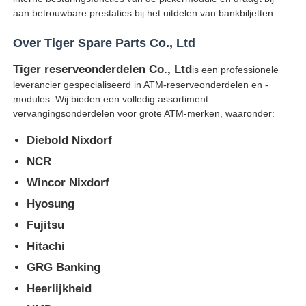
aan betrouwbare prestaties bij het uitdelen van bankbiljetten.
pinautomaat
Over Tiger Spare Parts Co., Ltd
Tiger reserveonderdelen Co., Ltd
is een professionele
ATM-reserveonderdelen
leverancier gespecialiseerd in ATM-reserveonderdelen en -
modules. Wij bieden een volledig assortiment
vervangingsonderdelen voor grote ATM-merken, waaronder:
Geldautomaat
Diebold Nixdorf
Muntrecycler
NCR
Wincor Nixdorf
Hyosung
Fujitsu
Hitachi
GRG Banking
Heerlijkheid