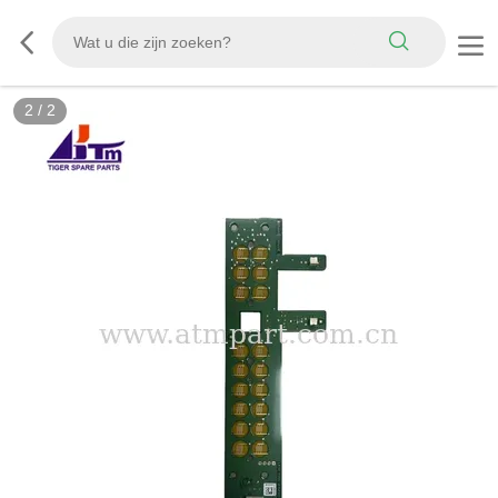
2
/
2