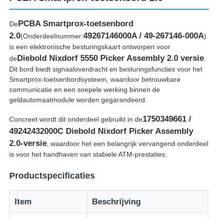
PCBA Smartprox-toetsenbord
De
2.0
49267146000A / 49-267146-000A
(Onderdeelnummer:
)
is een elektronische besturingskaart ontworpen voor
Diebold Nixdorf 5550 Picker Assembly 2.0 versie
de
.
Dit bord biedt signaaloverdracht en besturingsfuncties voor het
Smartprox-toetsenbordsysteem, waardoor betrouwbare
communicatie en een soepele werking binnen de
geldautomaatmodule worden gegarandeerd.
1750349661 /
Concreet wordt dit onderdeel gebruikt in de
49242432000C Diebold Nixdorf Picker Assembly
2.0-versie
, waardoor het een belangrijk vervangend onderdeel
Thuis
is voor het handhaven van stabiele ATM-prestaties.
Productspecificaties
Producten
Item
Beschrijving
Videos