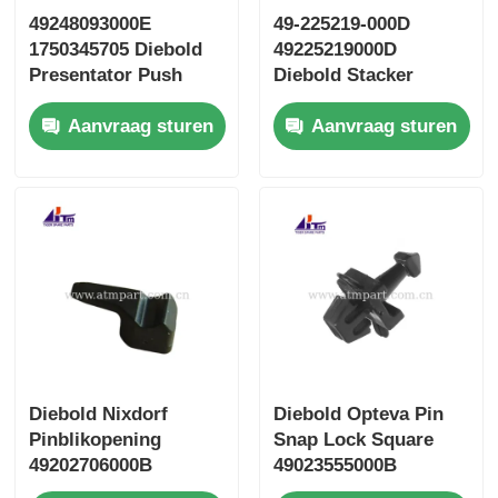
49248093000E
49-225219-000D
1750345705 Diebold
49225219000D
Presentator Push
Diebold Stacker
Plate ATM onderdelen
Divert Door ATM
Aanvraag sturen
Aanvraag sturen
onderdelen
Diebold Nixdorf
Diebold Opteva Pin
Pinblikopening
Snap Lock Square
49202706000B
49023555000B
49202706000D
49023555000D