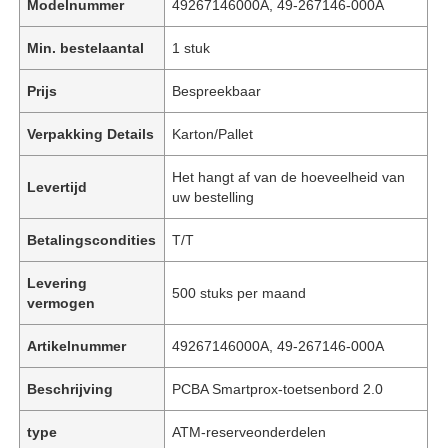
Modelnummer
49267146000A, 49-267146-000A
Min. bestelaantal
1 stuk
Prijs
Bespreekbaar
Verpakking Details
Karton/Pallet
Het hangt af van de hoeveelheid van
Levertijd
uw bestelling
Betalingscondities
T/T
Levering
500 stuks per maand
vermogen
Artikelnummer
49267146000A, 49-267146-000A
Beschrijving
PCBA Smartprox-toetsenbord 2.0
type
ATM-reserveonderdelen