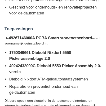
Geschikt voor onderhouds- en renovatieprojecten
Glory NMD ATM onderdelen
voor geldautomaten
OKI ATM-onderdelen
Toepassingen
49267146000A PCBA Smartprox-toetsenbord
De
wordt
Genmega ATM -onderdelen
voornamelijk geïnstalleerd in:
1750349661 Diebold Nixdorf 5550
Factuuracceptant
Pickerassemblage 2.0
49242432000C Diebold 5550 Picker Assembly 2.0-
Bankbiljetten sorteren
versie
Diebold Nixdorf ATM-geldautomaatsystemen
rekeningsteller
Reparatie en preventief onderhoud van
geldautomaten
Dit bord speelt een sleutelrol in de toetsenbordinterface en
Kaartprinter
interne besturingsfuncties van de pickermodule en draagt ​​bij