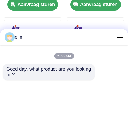
Aanvraag sturen
Aanvraag sturen
49202706000E
elin
5:38 AM
Good day, what product are you looking 
for?
49225260000B 49-
49225258000B
225260-000B Diebold
Diebold AFD Picker
AFD Picker Fork
Fork Double Detect
Block ATM-
ATM onderdelen
Aanvraag sturen
Aanvraag sturen
onderdelen
Thuis
Ongeveer ons
Contacteer ons
Desktop Site