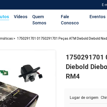
E-
utos
Vídeos
Quem
Fale
Eventos
Somos
Conosco
omáticas
>
1750291701 01750291701 Peças ATM Diebold Diebold Nixd
1750291701 
Diebold Diebo
RM4
Lugar de origem
Chi