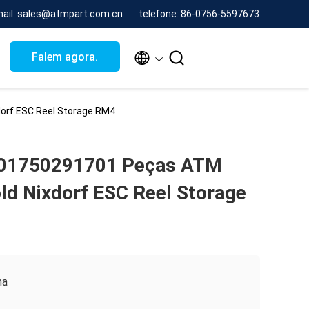
mail: sales@atmpart.com.cn
telefone: 86-0756-5597673


Falem agora.
orf ESC Reel Storage RM4
01750291701 Peças ATM
ld Nixdorf ESC Reel Storage
na