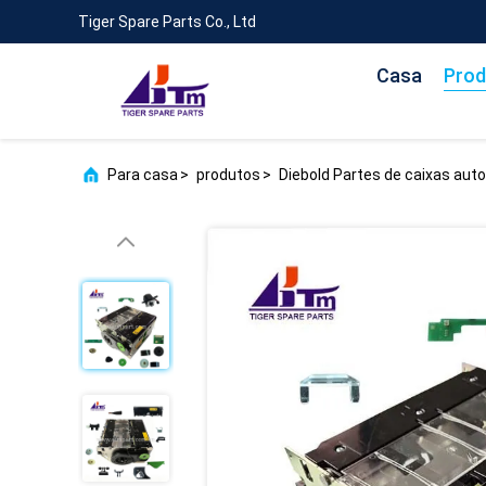
Tiger Spare Parts Co., Ltd
Casa
Prod
Para casa
>
produtos
>
Diebold Partes de caixas aut