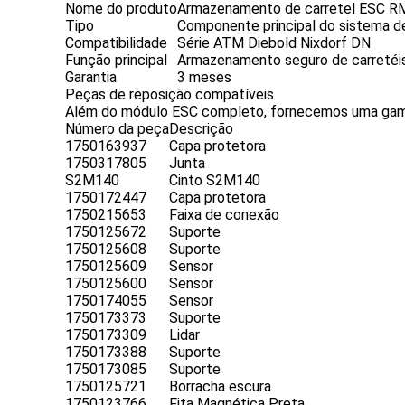
Nome do produto
Armazenamento de carretel ESC R
Tipo
Componente principal do sistema d
Compatibilidade
Série ATM Diebold Nixdorf DN
Função principal
Armazenamento seguro de carretéis 
Garantia
3 meses
Peças de reposição compatíveis
Além do módulo ESC completo, fornecemos uma gama
Número da peça
Descrição
1750163937
Capa protetora
1750317805
Junta
S2M140
Cinto S2M140
1750172447
Capa protetora
1750215653
Faixa de conexão
1750125672
Suporte
1750125608
Suporte
1750125609
Sensor
1750125600
Sensor
1750174055
Sensor
1750173373
Suporte
1750173309
Lidar
1750173388
Suporte
1750173085
Suporte
1750125721
Borracha escura
1750123766
Fita Magnética Preta