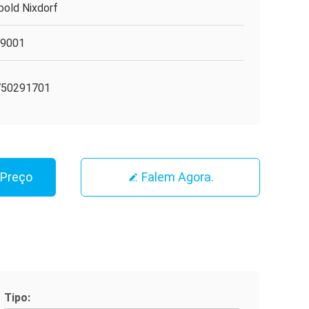
bold Nixdorf
O9001
750291701
 Preço
Falem Agora.
Tipo: